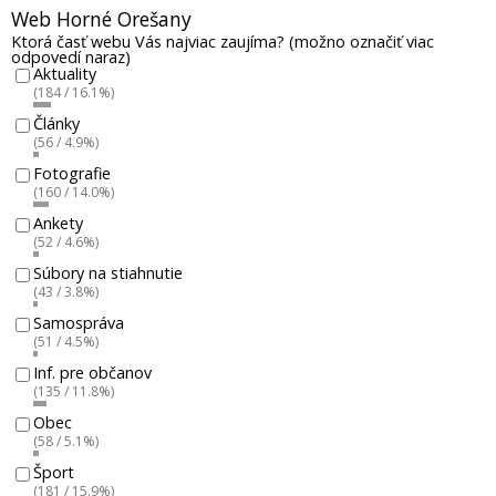
Web Horné Orešany
Ktorá časť webu Vás najviac zaujíma? (možno označiť viac
odpovedí naraz)
Aktuality
(184 / 16.1%)
Články
(56 / 4.9%)
Fotografie
(160 / 14.0%)
Ankety
(52 / 4.6%)
Súbory na stiahnutie
(43 / 3.8%)
Samospráva
(51 / 4.5%)
Inf. pre občanov
(135 / 11.8%)
Obec
(58 / 5.1%)
Šport
(181 / 15.9%)