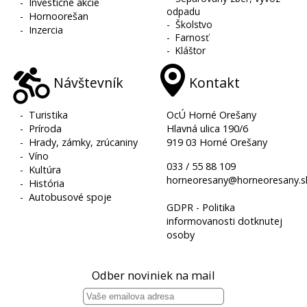
-
Investičné akcie
odpadu
-
Hornoorešan
-
Školstvo
-
Inzercia
-
Farnosť
-
Kláštor
Návštevník
Kontakt
-
Turistika
OcÚ Horné Orešany
-
Príroda
Hlavná ulica 190/6
-
Hrady, zámky, zrúcaniny
919 03 Horné Orešany
-
Víno
033 / 55 88 109
-
Kultúra
horneoresany@horneoresany.s
-
História
-
Autobusové spoje
GDPR - Politika
informovanosti dotknutej
osoby
Odber noviniek na mail