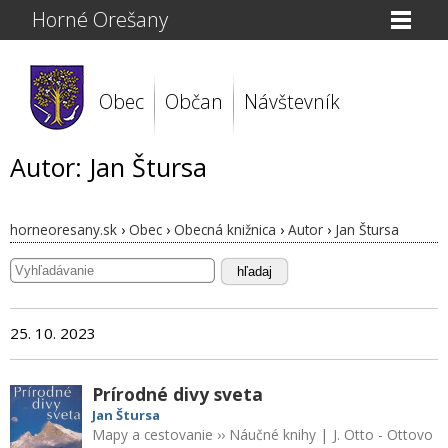
Horné Orešany
Obec
Občan
Návštevník
Autor: Jan Štursa
horneoresany.sk
›
Obec
›
Obecná knižnica
›
Autor
›
Jan Štursa
hľadaj
25. 10. 2023
Prírodné divy sveta
Jan Štursa
Mapy a cestovanie
››
Náučné knihy
|
J. Otto - Ottovo