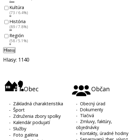
Kultúra
(73 / 6.4%)
História
(89 / 7.8%)
Región
(58 / 5.1%)
Hlasuj
Hlasy: 1140
Obec
Občan
-
Základná charakteristika
-
Obecný úrad
-
Dokumenty
-
Šport
-
Tlačivá
-
Združenia zbory spolky
-
Zmluvy, faktúry,
-
Kalendár podujatí
objednávky
-
Služby
-
Kontakty, úradné hodiny
-
Foto galéria
-
Separovaný zber, vývoz