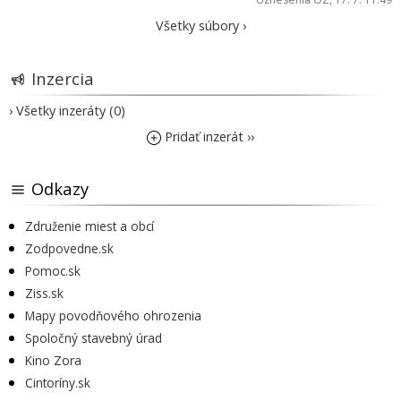
Všetky súbory ›
Inzercia
› Všetky inzeráty (0)
Pridať inzerát ››
Odkazy
Združenie miest a obcí
Zodpovedne.sk
Pomoc.sk
Ziss.sk
Mapy povodňového ohrozenia
Spoločný stavebný úrad
Kino Zora
Cintoríny.sk