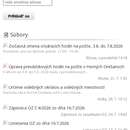
Súbory
Dočasná zmena otváracích hodín na pošte, 3.8. do 7.8.2026
Pondelok, utorok, štvrtok, piatok: 12:00 - 15:00,...
Rôzne
, v pondelok 14:18
Úprava prevádzkových hodín na pošte v Horných Orešanoch
V dňoch od 3.8. do 5.8. 2026 budú z prevádzkových...
Rôzne
, 31. 7. 7:55
Určenie volebných okrskov a volebných miestností
Starosta obce Horné Orešany určil v obci Horné...
Voľby
, 28. 7. 15:12
Zápisnica OZ č.4/2026 zo dňa 16.7.2026
Zápisnice zo zasadnutia OZ
, 24. 7. 14:02
Uznesenia OZ zo dňa 16.7.2026
Uznesenia OZ
, 17. 7. 11:49