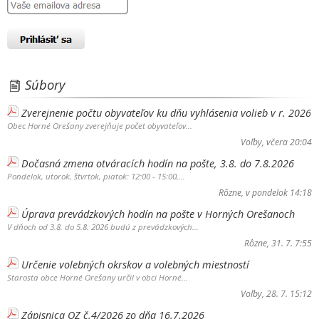
Súbory
Zverejnenie počtu obyvateľov ku dňu vyhlásenia volieb v r. 2026
Obec Horné Orešany zverejňuje počet obyvateľov...
Voľby
, včera 20:04
Dočasná zmena otváracích hodín na pošte, 3.8. do 7.8.2026
Pondelok, utorok, štvrtok, piatok: 12:00 - 15:00,...
Rôzne
, v pondelok 14:18
Úprava prevádzkových hodín na pošte v Horných Orešanoch
V dňoch od 3.8. do 5.8. 2026 budú z prevádzkových...
Rôzne
, 31. 7. 7:55
Určenie volebných okrskov a volebných miestností
Starosta obce Horné Orešany určil v obci Horné...
Voľby
, 28. 7. 15:12
Zápisnica OZ č.4/2026 zo dňa 16.7.2026