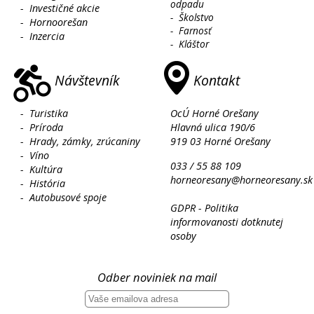
odpadu
-
Investičné akcie
-
Školstvo
-
Hornoorešan
-
Farnosť
-
Inzercia
-
Kláštor
Návštevník
Kontakt
-
Turistika
OcÚ Horné Orešany
-
Príroda
Hlavná ulica 190/6
-
Hrady, zámky, zrúcaniny
919 03 Horné Orešany
-
Víno
033 / 55 88 109
-
Kultúra
horneoresany@horneoresany.sk
-
História
-
Autobusové spoje
GDPR - Politika
informovanosti dotknutej
osoby
Odber noviniek na mail