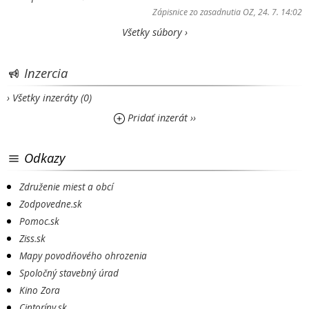
Zápisnice zo zasadnutia OZ
, 24. 7. 14:02
Všetky súbory ›
Inzercia
› Všetky inzeráty (0)
Pridať inzerát ››
Odkazy
Združenie miest a obcí
Zodpovedne.sk
Pomoc.sk
Ziss.sk
Mapy povodňového ohrozenia
Spoločný stavebný úrad
Kino Zora
Cintoríny.sk