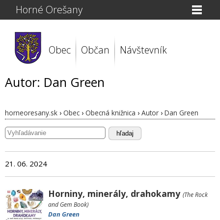
Horné Orešany
Obec
Občan
Návštevník
Autor: Dan Green
horneoresany.sk
›
Obec
›
Obecná knižnica
›
Autor
›
Dan Green
hľadaj
21. 06. 2024
Horniny, minerály, drahokamy
(The Rock
and Gem Book)
Dan Green