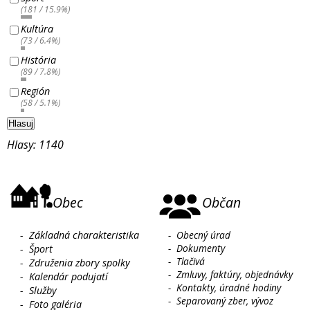
(181 / 15.9%)
Kultúra
(73 / 6.4%)
História
(89 / 7.8%)
Región
(58 / 5.1%)
Hlasuj
Hlasy: 1140
Obec
Občan
-
Základná charakteristika
-
Obecný úrad
-
Dokumenty
-
Šport
-
Tlačivá
-
Združenia zbory spolky
-
Zmluvy, faktúry, objednávky
-
Kalendár podujatí
-
Kontakty, úradné hodiny
-
Služby
-
Separovaný zber, vývoz
-
Foto galéria