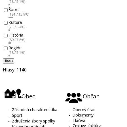
(58 / 5.1%)
Šport
(181 / 15.9%)
Kultúra
(73 / 6.4%)
História
(89 / 7.8%)
Región
(58 / 5.1%)
Hlasuj
Hlasy: 1140
Obec
Občan
-
Základná charakteristika
-
Obecný úrad
-
Dokumenty
-
Šport
-
Tlačivá
-
Združenia zbory spolky
-
Zmluvy, faktúry,
-
Kalendár podujatí