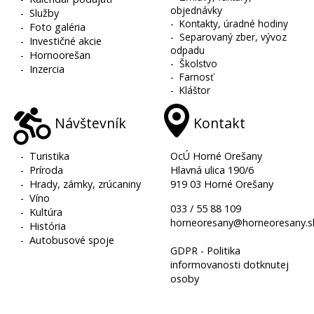
objednávky
-
Služby
-
Kontakty, úradné hodiny
-
Foto galéria
-
Separovaný zber, vývoz
-
Investičné akcie
odpadu
-
Hornoorešan
-
Školstvo
-
Inzercia
-
Farnosť
-
Kláštor
Návštevník
Kontakt
-
Turistika
OcÚ Horné Orešany
-
Príroda
Hlavná ulica 190/6
-
Hrady, zámky, zrúcaniny
919 03 Horné Orešany
-
Víno
033 / 55 88 109
-
Kultúra
horneoresany@horneoresany.s
-
História
-
Autobusové spoje
GDPR - Politika
informovanosti dotknutej
osoby