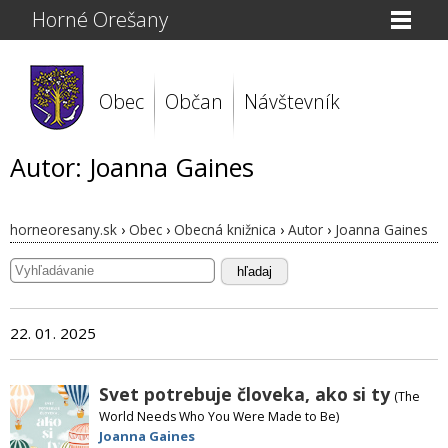
Horné Orešany
Obec
Občan
Návštevník
Autor: Joanna Gaines
horneoresany.sk
›
Obec
›
Obecná knižnica
›
Autor
›
Joanna Gaines
hľadaj
22. 01. 2025
Svet potrebuje človeka, ako si ty
(The
World Needs Who You Were Made to Be)
Joanna Gaines