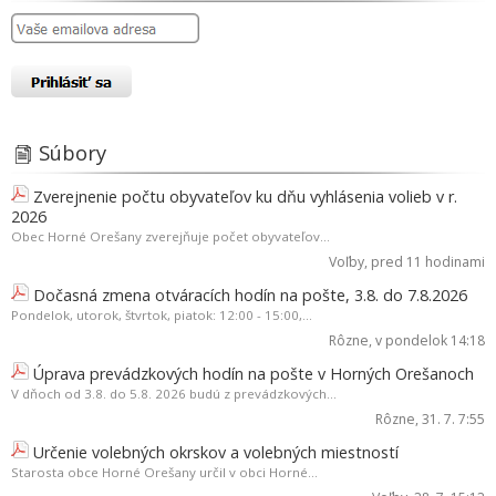
Súbory
Zverejnenie počtu obyvateľov ku dňu vyhlásenia volieb v r.
2026
Obec Horné Orešany zverejňuje počet obyvateľov...
Voľby
, pred 11 hodinami
Dočasná zmena otváracích hodín na pošte, 3.8. do 7.8.2026
Pondelok, utorok, štvrtok, piatok: 12:00 - 15:00,...
Rôzne
, v pondelok 14:18
Úprava prevádzkových hodín na pošte v Horných Orešanoch
V dňoch od 3.8. do 5.8. 2026 budú z prevádzkových...
Rôzne
, 31. 7. 7:55
Určenie volebných okrskov a volebných miestností
Starosta obce Horné Orešany určil v obci Horné...