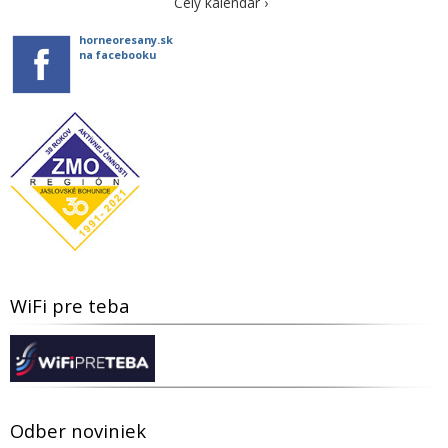
Celý kalendár ›
horneoresany.sk
na facebooku
WiFi pre teba
Odber noviniek