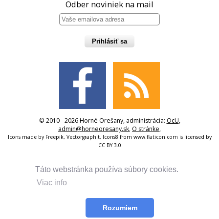
Odber noviniek na mail
Prihlásiť sa
© 2010 - 2026 Horné Orešany, administrácia:
OcU
,
admin@horneoresany.sk
,
O stránke
,
Icons made by
Freepik
,
Vectorgraphit
,
Icons8
from
www.flaticon.com
is licensed by
CC BY 3.0
Táto webstránka používa súbory cookies.
Viac info
Rozumiem