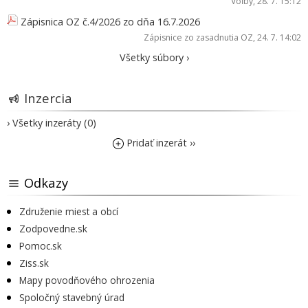
Voľby
, 28. 7. 15:12
Zápisnica OZ č.4/2026 zo dňa 16.7.2026
Zápisnice zo zasadnutia OZ
, 24. 7. 14:02
Všetky súbory ›
Inzercia
› Všetky inzeráty (0)
Pridať inzerát ››
Odkazy
Združenie miest a obcí
Zodpovedne.sk
Pomoc.sk
Ziss.sk
Mapy povodňového ohrozenia
Spoločný stavebný úrad