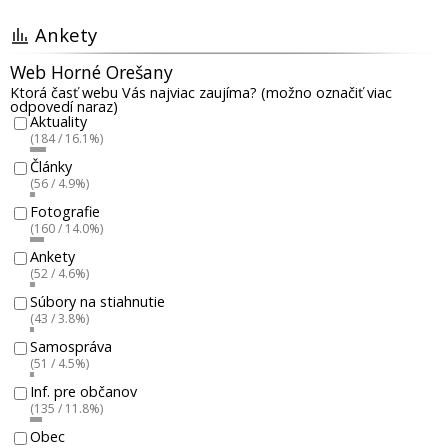
Ankety
Web Horné Orešany
Ktorá časť webu Vás najviac zaujíma? (možno označiť viac
odpovedí naraz)
Aktuality
(184 / 16.1%)
Články
(56 / 4.9%)
Fotografie
(160 / 14.0%)
Ankety
(52 / 4.6%)
Súbory na stiahnutie
(43 / 3.8%)
Samospráva
(51 / 4.5%)
Inf. pre občanov
(135 / 11.8%)
Obec