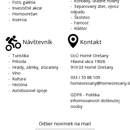
-
Kontakty, úradné hodiny
-
Foto galéria
-
Separovaný zber, vývoz
-
Investičné akcie
odpadu
-
Hornoorešan
-
Školstvo
-
Inzercia
-
Farnosť
-
Kláštor
Návštevník
Kontakt
-
Turistika
OcÚ Horné Orešany
-
Príroda
Hlavná ulica 190/6
-
Hrady, zámky, zrúcaniny
919 03 Horné Orešany
-
Víno
033 / 55 88 109
-
Kultúra
horneoresany@horneoresany.s
-
História
-
Autobusové spoje
GDPR - Politika
informovanosti dotknutej
osoby
Odber noviniek na mail