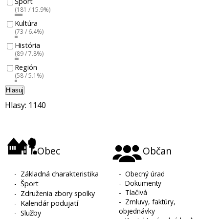
Šport
(181 / 15.9%)
Kultúra
(73 / 6.4%)
História
(89 / 7.8%)
Región
(58 / 5.1%)
Hlasuj
Hlasy: 1140
Obec
Občan
-
Základná charakteristika
-
Obecný úrad
-
Dokumenty
-
Šport
-
Tlačivá
-
Združenia zbory spolky
-
Zmluvy, faktúry,
-
Kalendár podujatí
objednávky
-
Služby