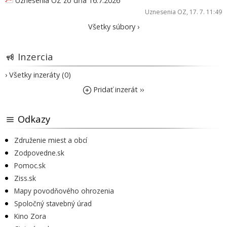
Uznesenia OZ zo dňa 16.7.2026
Uznesenia OZ
, 17. 7. 11:49
Všetky súbory ›
Inzercia
› Všetky inzeráty (0)
Pridať inzerát ››
Odkazy
Združenie miest a obcí
Zodpovedne.sk
Pomoc.sk
Ziss.sk
Mapy povodňového ohrozenia
Spoločný stavebný úrad
Kino Zora