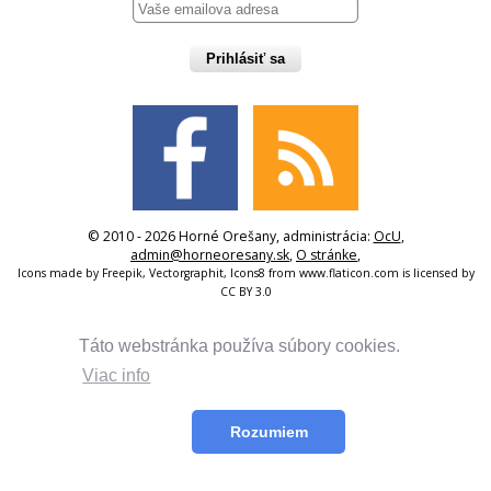
Prihlásiť sa
© 2010 - 2026 Horné Orešany, administrácia:
OcU
,
admin@horneoresany.sk
,
O stránke
,
Icons made by
Freepik
,
Vectorgraphit
,
Icons8
from
www.flaticon.com
is licensed by
CC BY 3.0
Táto webstránka používa súbory cookies.
Viac info
Rozumiem