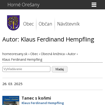
Horné Orešany
Obec
Občan
Návštevník
Autor: Klaus Ferdinand Hempfling
horneoresany.sk
›
Obec
›
Obecná knižnica
›
Autor
›
Klaus Ferdinand Hempfling
hľadaj
26. 03. 2025
Tanec s koňmi
Klaus Ferdinand Hempfling