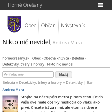
Horné Orešany
Obec
Občan
Návštevník
Nikto nič nevidel
, Andrea Mara
horneoresany.sk
›
Obec
›
Obecná knižnica
›
Beletria
›
Detektívky, trilery a horory
›
Nikto nič nevidel
hľadaj
Beletria
››
Detektívky, trilery a horory
››
Detektívky
|
Ikar
Andrea Mara
Stojíte na nástupišti metra plnom cestujúcich.
Vaše dve malé dcérky naskočia do vlaku ako
prvé. Chcete ísť za nimi, ale vtom sa dvere