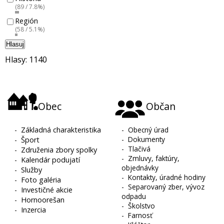
(89 / 7.8%)
Región
(58 / 5.1%)
Hlasuj
Hlasy: 1140
Obec
Občan
-
Základná charakteristika
-
Obecný úrad
-
Dokumenty
-
Šport
-
Tlačivá
-
Združenia zbory spolky
-
Zmluvy, faktúry,
-
Kalendár podujatí
objednávky
-
Služby
-
Kontakty, úradné hodiny
-
Foto galéria
-
Separovaný zber, vývoz
-
Investičné akcie
odpadu
-
Hornoorešan
-
Školstvo
-
Inzercia
-
Farnosť