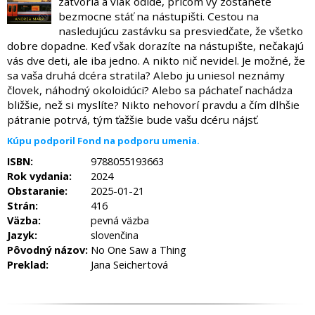
zatvoria a vlak odíde, pričom vy zostanete
bezmocne stáť na nástupišti. Cestou na
nasledujúcu zastávku sa presviedčate, že všetko
dobre dopadne. Keď však dorazíte na nástupište, nečakajú
vás dve deti, ale iba jedno. A nikto nič nevidel. Je možné, že
sa vaša druhá dcéra stratila? Alebo ju uniesol neznámy
človek, náhodný okoloidúci? Alebo sa páchateľ nachádza
bližšie, než si myslíte? Nikto nehovorí pravdu a čím dlhšie
pátranie potrvá, tým ťažšie bude vašu dcéru nájsť.
Kúpu podporil Fond na podporu umenia.
ISBN:
9788055193663
Rok vydania:
2024
Obstaranie:
2025-01-21
Strán:
416
Väzba:
pevná väzba
Jazyk:
slovenčina
Pôvodný názov:
No One Saw a Thing
Preklad:
Jana Seichertová