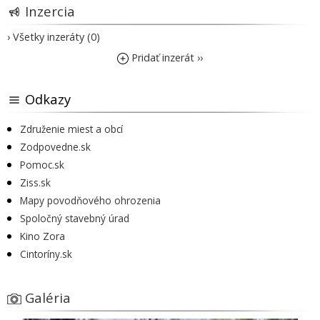
Inzercia
› Všetky inzeráty (0)
Pridať inzerát ››
Odkazy
Združenie miest a obcí
Zodpovedne.sk
Pomoc.sk
Ziss.sk
Mapy povodňového ohrozenia
Spoločný stavebný úrad
Kino Zora
Cintoríny.sk
Galéria