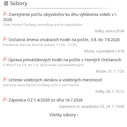
Súbory
Zverejnenie počtu obyvateľov ku dňu vyhlásenia volieb v r.
2026
Obec Horné Orešany zverejňuje počet obyvateľov...
Voľby
, včera 20:04
Dočasná zmena otváracích hodín na pošte, 3.8. do 7.8.2026
Pondelok, utorok, štvrtok, piatok: 12:00 - 15:00,...
Rôzne
, v pondelok 14:18
Úprava prevádzkových hodín na pošte v Horných Orešanoch
V dňoch od 3.8. do 5.8. 2026 budú z prevádzkových...
Rôzne
, 31. 7. 7:55
Určenie volebných okrskov a volebných miestností
Starosta obce Horné Orešany určil v obci Horné...
Voľby
, 28. 7. 15:12
Zápisnica OZ č.4/2026 zo dňa 16.7.2026
Zápisnice zo zasadnutia OZ
, 24. 7. 14:02
Všetky súbory ›