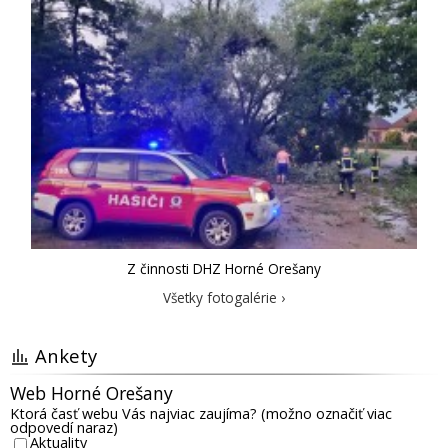
Z činnosti DHZ Horné Orešany
Všetky fotogalérie ›
Ankety
Web Horné Orešany
Ktorá časť webu Vás najviac zaujíma? (možno označiť viac
odpovedí naraz)
Aktuality