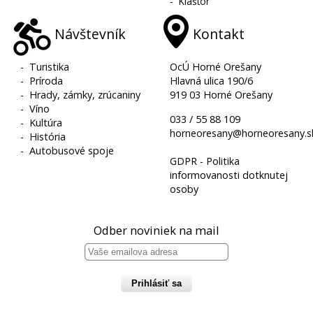
-
Kláštor
Návštevník
Kontakt
-
Turistika
OcÚ Horné Orešany
-
Príroda
Hlavná ulica 190/6
-
Hrady, zámky, zrúcaniny
919 03 Horné Orešany
-
Víno
033 / 55 88 109
-
Kultúra
horneoresany@horneoresany.s
-
História
-
Autobusové spoje
GDPR - Politika
informovanosti dotknutej
osoby
Odber noviniek na mail
Prihlásiť sa