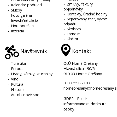
-
Zmluvy, faktúry,
-
Kalendár podujatí
objednávky
-
Služby
-
Kontakty, úradné hodiny
-
Foto galéria
-
Separovaný zber, vývoz
-
Investičné akcie
odpadu
-
Hornoorešan
-
Školstvo
-
Inzercia
-
Farnosť
-
Kláštor
Návštevník
Kontakt
-
Turistika
OcÚ Horné Orešany
-
Príroda
Hlavná ulica 190/6
-
Hrady, zámky, zrúcaniny
919 03 Horné Orešany
-
Víno
033 / 55 88 109
-
Kultúra
horneoresany@horneoresany.s
-
História
-
Autobusové spoje
GDPR - Politika
informovanosti dotknutej
osoby