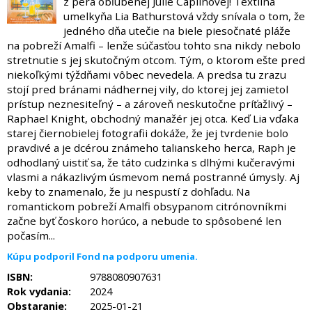
z pera obľúbenej Julie Caplinovej! Textilná
umelkyňa Lia Bathurstová vždy snívala o tom, že
jedného dňa utečie na biele piesočnaté pláže
na pobreží Amalfi – lenže súčasťou tohto sna nikdy nebolo
stretnutie s jej skutočným otcom. Tým, o ktorom ešte pred
niekoľkými týždňami vôbec nevedela. A predsa tu zrazu
stojí pred bránami nádhernej vily, do ktorej jej zamietol
prístup neznesiteľný – a zároveň neskutočne príťažlivý –
Raphael Knight, obchodný manažér jej otca. Keď Lia vďaka
starej čiernobielej fotografii dokáže, že jej tvrdenie bolo
pravdivé a je dcérou známeho talianskeho herca, Raph je
odhodlaný uistiť sa, že táto cudzinka s dlhými kučeravými
vlasmi a nákazlivým úsmevom nemá postranné úmysly. Aj
keby to znamenalo, že ju nespustí z dohľadu. Na
romantickom pobreží Amalfi obsypanom citrónovníkmi
začne byť čoskoro horúco, a nebude to spôsobené len
počasím...
Kúpu podporil Fond na podporu umenia.
ISBN:
9788080907631
Rok vydania:
2024
Obstaranie:
2025-01-21