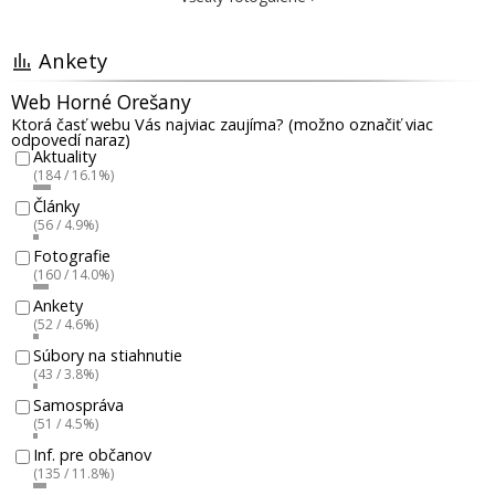
Ankety
Web Horné Orešany
Ktorá časť webu Vás najviac zaujíma? (možno označiť viac
odpovedí naraz)
Aktuality
(184 / 16.1%)
Články
(56 / 4.9%)
Fotografie
(160 / 14.0%)
Ankety
(52 / 4.6%)
Súbory na stiahnutie
(43 / 3.8%)
Samospráva
(51 / 4.5%)
Inf. pre občanov
(135 / 11.8%)