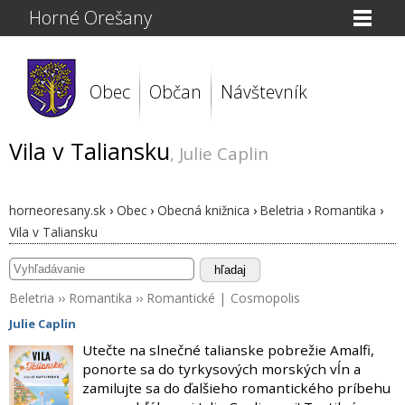
Horné Orešany
Obec
Občan
Návštevník
Vila v Taliansku
, Julie Caplin
horneoresany.sk
›
Obec
›
Obecná knižnica
›
Beletria
›
Romantika
›
Vila v Taliansku
hľadaj
Beletria
››
Romantika
››
Romantické
|
Cosmopolis
Julie Caplin
Utečte na slnečné talianske pobrežie Amalfi,
ponorte sa do tyrkysových morských vĺn a
zamilujte sa do ďalšieho romantického príbehu