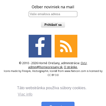
Odber noviniek na mail
Prihlásiť sa
© 2010 - 2026 Horné Orešany, administrácia:
OcU
,
admin@horneoresany.sk
,
O stránke
,
Icons made by
Freepik
,
Vectorgraphit
,
Icons8
from
www.flaticon.com
is licensed by
CC BY 3.0
Táto webstránka používa súbory cookies.
Viac info