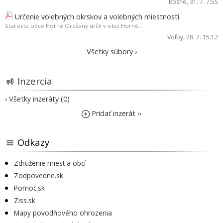
Rôzne
, 31. 7. 7:55
Určenie volebných okrskov a volebných miestností
Starosta obce Horné Orešany určil v obci Horné...
Voľby
, 28. 7. 15:12
Všetky súbory ›
Inzercia
› Všetky inzeráty (0)
Pridať inzerát ››
Odkazy
Združenie miest a obcí
Zodpovedne.sk
Pomoc.sk
Ziss.sk
Mapy povodňového ohrozenia