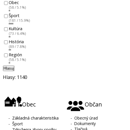
Obec
(58 / 5.1%)
Šport
(181 / 15.9%)
Kultúra
(73 / 6.4%)
História
(89 / 7.8%)
Región
(58 / 5.1%)
Hlasuj
Hlasy: 1140
Obec
Občan
-
Základná charakteristika
-
Obecný úrad
-
Dokumenty
-
Šport
-
Tlačivá
-
Združenia zbory spolky