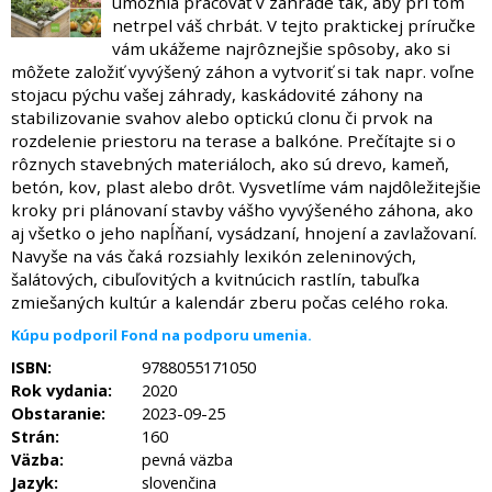
umožnia pracovať v záhrade tak, aby pri tom
netrpel váš chrbát. V tejto praktickej príručke
vám ukážeme najrôznejšie spôsoby, ako si
môžete založiť vyvýšený záhon a vytvoriť si tak napr. voľne
stojacu pýchu vašej záhrady, kaskádovité záhony na
stabilizovanie svahov alebo optickú clonu či prvok na
rozdelenie priestoru na terase a balkóne. Prečítajte si o
rôznych stavebných materiáloch, ako sú drevo, kameň,
betón, kov, plast alebo drôt. Vysvetlíme vám najdôležitejšie
kroky pri plánovaní stavby vášho vyvýšeného záhona, ako
aj všetko o jeho napĺňaní, vysádzaní, hnojení a zavlažovaní.
Navyše na vás čaká rozsiahly lexikón zeleninových,
šalátových, cibuľovitých a kvitnúcich rastlín, tabuľka
zmiešaných kultúr a kalendár zberu počas celého roka.
Kúpu podporil Fond na podporu umenia.
ISBN:
9788055171050
Rok vydania:
2020
Obstaranie:
2023-09-25
Strán:
160
Väzba:
pevná väzba
Jazyk:
slovenčina