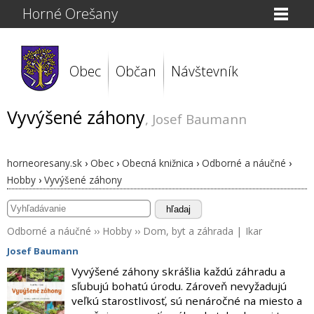
Horné Orešany
Obec
Občan
Návštevník
Vyvýšené záhony
, Josef Baumann
horneoresany.sk
›
Obec
›
Obecná knižnica
›
Odborné a náučné
›
Hobby
›
Vyvýšené záhony
hľadaj
Odborné a náučné
››
Hobby
››
Dom, byt a záhrada
|
Ikar
Josef Baumann
Vyvýšené záhony skrášlia každú záhradu a
sľubujú bohatú úrodu. Zároveň nevyžadujú
veľkú starostlivosť, sú nenáročné na miesto a