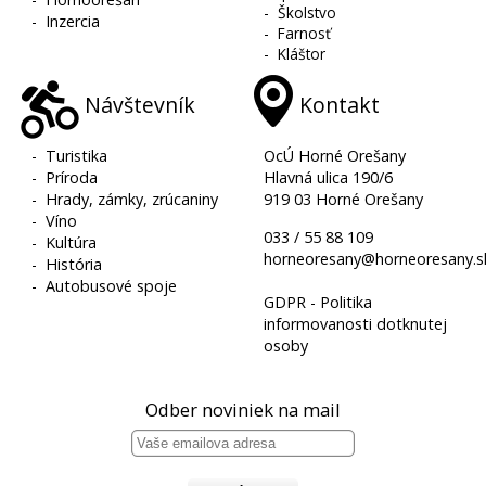
-
Školstvo
-
Inzercia
-
Farnosť
-
Kláštor
Návštevník
Kontakt
-
Turistika
OcÚ Horné Orešany
-
Príroda
Hlavná ulica 190/6
-
Hrady, zámky, zrúcaniny
919 03 Horné Orešany
-
Víno
033 / 55 88 109
-
Kultúra
horneoresany@horneoresany.s
-
História
-
Autobusové spoje
GDPR - Politika
informovanosti dotknutej
osoby
Odber noviniek na mail