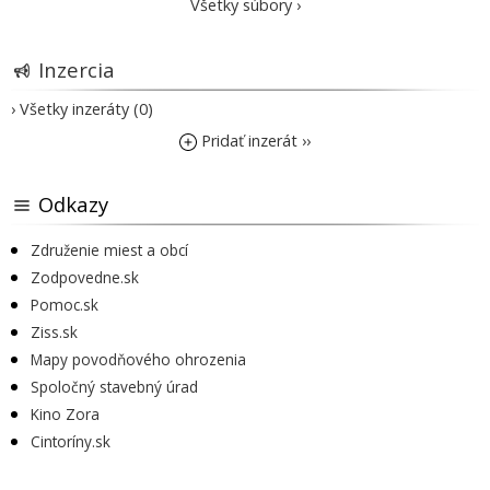
Všetky súbory ›
Inzercia
› Všetky inzeráty (0)
Pridať inzerát ››
Odkazy
Združenie miest a obcí
Zodpovedne.sk
Pomoc.sk
Ziss.sk
Mapy povodňového ohrozenia
Spoločný stavebný úrad
Kino Zora
Cintoríny.sk