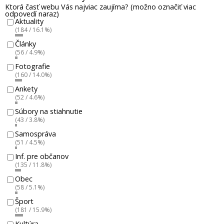
Ktorá časť webu Vás najviac zaujíma? (možno označiť viac
odpovedí naraz)
Aktuality
(184 / 16.1%)
Články
(56 / 4.9%)
Fotografie
(160 / 14.0%)
Ankety
(52 / 4.6%)
Súbory na stiahnutie
(43 / 3.8%)
Samospráva
(51 / 4.5%)
Inf. pre občanov
(135 / 11.8%)
Obec
(58 / 5.1%)
Šport
(181 / 15.9%)
Kultúra