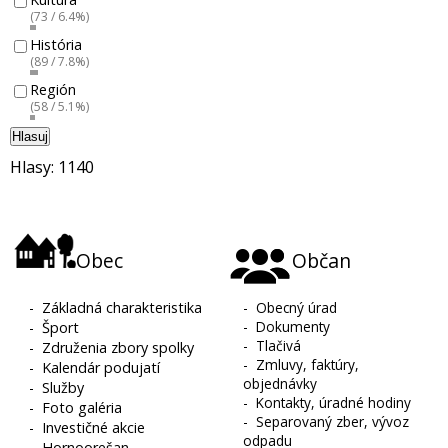
(73 / 6.4%)
História
(89 / 7.8%)
Región
(58 / 5.1%)
Hlasuj
Hlasy: 1140
Obec
Občan
-
Základná charakteristika
-
Obecný úrad
-
Dokumenty
-
Šport
-
Tlačivá
-
Združenia zbory spolky
-
Zmluvy, faktúry,
-
Kalendár podujatí
objednávky
-
Služby
-
Kontakty, úradné hodiny
-
Foto galéria
-
Separovaný zber, vývoz
-
Investičné akcie
odpadu
-
Hornoorešan