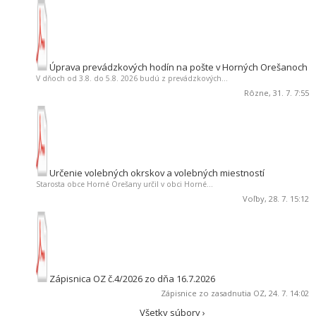
Úprava prevádzkových hodín na pošte v Horných Orešanoch
V dňoch od 3.8. do 5.8. 2026 budú z prevádzkových...
Rôzne
, 31. 7. 7:55
Určenie volebných okrskov a volebných miestností
Starosta obce Horné Orešany určil v obci Horné...
Voľby
, 28. 7. 15:12
Zápisnica OZ č.4/2026 zo dňa 16.7.2026
Zápisnice zo zasadnutia OZ
, 24. 7. 14:02
Všetky súbory ›