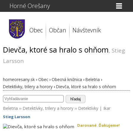
Horné Orešany
Obec
Občan
Návštevník
Dievča, ktoré sa hralo s ohňom
, Stieg
Larsson
horneoresany.sk
›
Obec
›
Obecná knižnica
›
Beletria
›
Detektívky, trilery a horory
›
Dievča, ktoré sa hralo s ohňom
hľadaj
Beletria
››
Detektívky, trilery a horory
››
Detektívky
|
Ikar
Stieg Larsson
Darované. Ďakujeme!