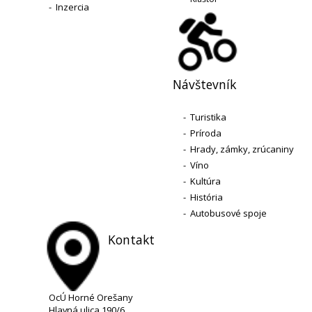
-
Inzercia
Návštevník
-
Turistika
-
Príroda
-
Hrady, zámky, zrúcaniny
-
Víno
-
Kultúra
-
História
-
Autobusové spoje
Kontakt
OcÚ Horné Orešany
Hlavná ulica 190/6