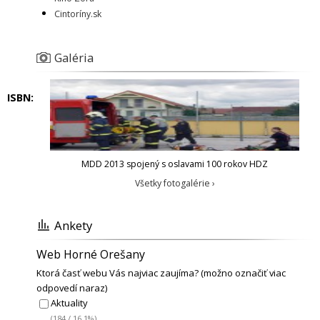
Cintoríny.sk
Galéria
ISBN:
MDD 2013 spojený s oslavami 100 rokov HDZ
Všetky fotogalérie ›
Ankety
Web Horné Orešany
Ktorá časť webu Vás najviac zaujíma? (možno označiť viac
odpovedí naraz)
Aktuality
(184 / 16.1%)