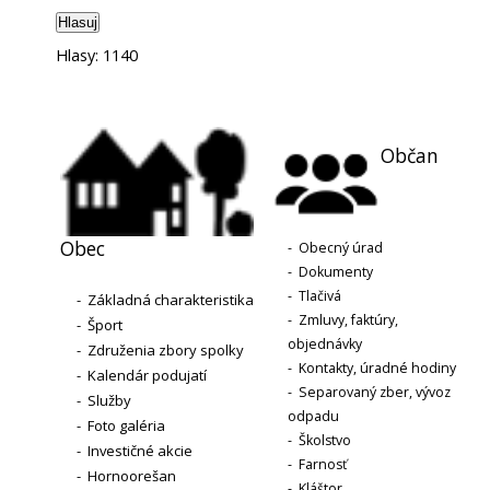
Hlasuj
Hlasy: 1140
Občan
Obec
-
Obecný úrad
-
Dokumenty
-
Tlačivá
-
Základná charakteristika
-
Zmluvy, faktúry,
-
Šport
objednávky
-
Združenia zbory spolky
-
Kontakty, úradné hodiny
-
Kalendár podujatí
-
Separovaný zber, vývoz
-
Služby
odpadu
-
Foto galéria
-
Školstvo
-
Investičné akcie
-
Farnosť
-
Hornoorešan
-
Kláštor