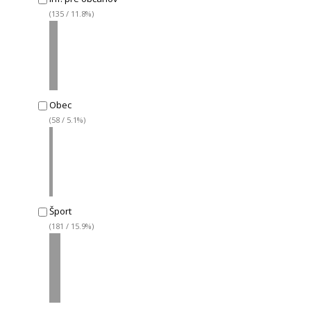
(135 / 11.8%)
Obec
(58 / 5.1%)
Šport
(181 / 15.9%)