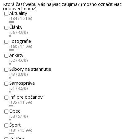
Ktorá časť webu Vás najviac zaujíma? (možno označiť viac
odpovedí naraz)
Aktuality
(184 / 16.1%)
Články
(56 / 4.9%)
Fotografie
(160 / 14.0%)
Ankety
(52 / 4.6%)
Súbory na stiahnutie
(43 / 3.8%)
Samospráva
(51 / 4.5%)
Inf. pre občanov
(135 / 11.8%)
Obec
(58 / 5.1%)
Šport
(181 / 15.9%)
Kultúra