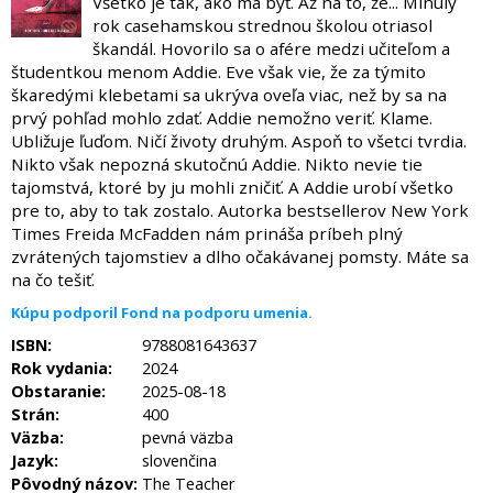
Všetko je tak, ako má byť. Až na to, že... Minulý
rok casehamskou strednou školou otriasol
škandál. Hovorilo sa o afére medzi učiteľom a
študentkou menom Addie. Eve však vie, že za týmito
škaredými klebetami sa ukrýva oveľa viac, než by sa na
prvý pohľad mohlo zdať. Addie nemožno veriť. Klame.
Ubližuje ľuďom. Ničí životy druhým. Aspoň to všetci tvrdia.
Nikto však nepozná skutočnú Addie. Nikto nevie tie
tajomstvá, ktoré by ju mohli zničiť. A Addie urobí všetko
pre to, aby to tak zostalo. Autorka bestsellerov New York
Times Freida McFadden nám prináša príbeh plný
zvrátených tajomstiev a dlho očakávanej pomsty. Máte sa
na čo tešiť.
Kúpu podporil Fond na podporu umenia.
ISBN:
9788081643637
Rok vydania:
2024
Obstaranie:
2025-08-18
Strán:
400
Väzba:
pevná väzba
Jazyk:
slovenčina
Pôvodný názov:
The Teacher