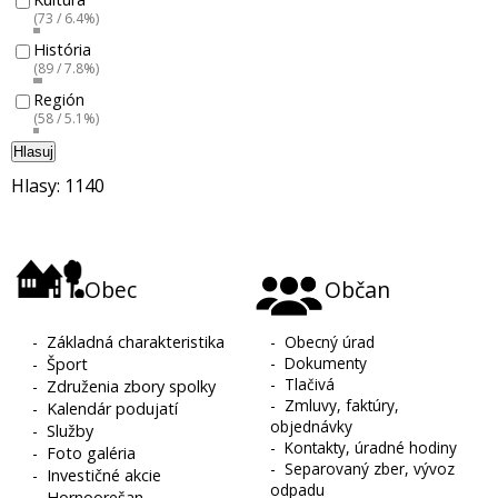
(73 / 6.4%)
História
(89 / 7.8%)
Región
(58 / 5.1%)
Hlasuj
Hlasy: 1140
Obec
Občan
-
Základná charakteristika
-
Obecný úrad
-
Dokumenty
-
Šport
-
Tlačivá
-
Združenia zbory spolky
-
Zmluvy, faktúry,
-
Kalendár podujatí
objednávky
-
Služby
-
Kontakty, úradné hodiny
-
Foto galéria
-
Separovaný zber, vývoz
-
Investičné akcie
odpadu
-
Hornoorešan