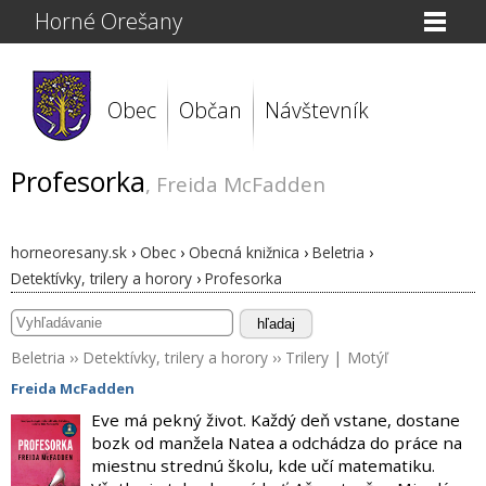
Horné Orešany
Obec
Občan
Návštevník
Profesorka
, Freida McFadden
horneoresany.sk
›
Obec
›
Obecná knižnica
›
Beletria
›
Detektívky, trilery a horory
›
Profesorka
hľadaj
Beletria
››
Detektívky, trilery a horory
››
Trilery
|
Motýľ
Freida McFadden
Eve má pekný život. Každý deň vstane, dostane
bozk od manžela Natea a odchádza do práce na
miestnu strednú školu, kde učí matematiku.