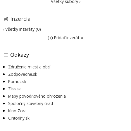
Všetky súbory ›
Inzercia
› Všetky inzeráty (0)
Pridať inzerát ››
Odkazy
Združenie miest a obcí
Zodpovedne.sk
Pomoc.sk
Ziss.sk
Mapy povodňového ohrozenia
Spoločný stavebný úrad
Kino Zora
Cintoríny.sk