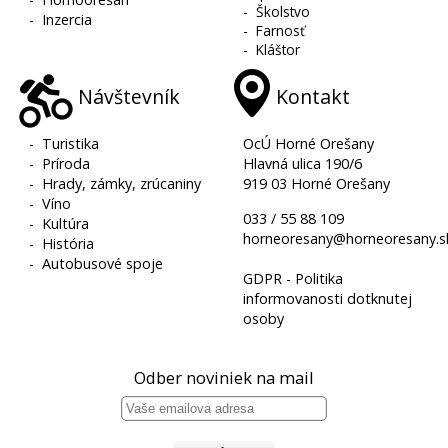
-
Školstvo
-
Inzercia
-
Farnosť
-
Kláštor
Návštevník
Kontakt
-
Turistika
OcÚ Horné Orešany
-
Príroda
Hlavná ulica 190/6
-
Hrady, zámky, zrúcaniny
919 03 Horné Orešany
-
Víno
033 / 55 88 109
-
Kultúra
horneoresany@horneoresany.s
-
História
-
Autobusové spoje
GDPR - Politika
informovanosti dotknutej
osoby
Odber noviniek na mail