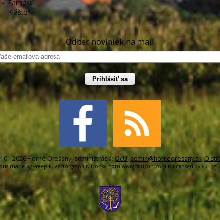
-
Farnosť
-
Kláštor
Odber noviniek na mail
Prihlásiť sa
10 - 2026 Horné Orešany, administrácia:
OcU
,
admin@horneoresany.sk
,
O str
cons made by
Freepik
,
Vectorgraphit
,
Icons8
from
www.flaticon.com
is licensed by
CC BY 3