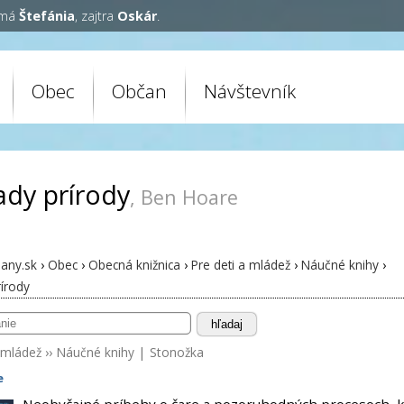
 má
Štefánia
, zajtra
Oskár
.
Obec
Občan
Návštevník
ady prírody
, Ben Hoare
any.sk
›
Obec
›
Obecná knižnica
›
Pre deti a mládež
›
Náučné knihy
›
írody
hľadaj
 mládež
››
Náučné knihy
|
Stonožka
e