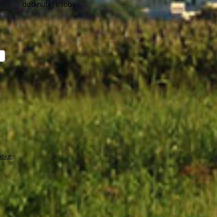
dotknutej osoby
ánke
,
.0