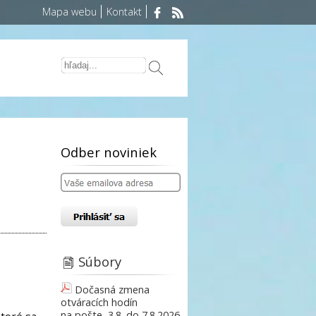
Mapa webu
Kontakt
Odber noviniek
Súbory
Dočasná zmena
otváracích hodín
na pošte, 3.8. do 7.8.2026