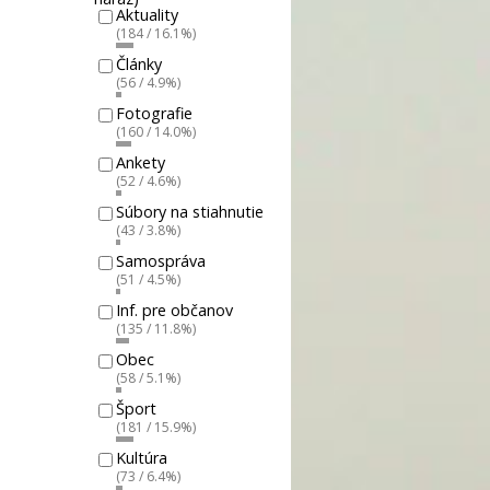
Aktuality
(184 / 16.1%)
Články
(56 / 4.9%)
Fotografie
(160 / 14.0%)
Ankety
(52 / 4.6%)
Súbory na stiahnutie
(43 / 3.8%)
Samospráva
(51 / 4.5%)
Inf. pre občanov
(135 / 11.8%)
Obec
(58 / 5.1%)
Šport
(181 / 15.9%)
Kultúra
(73 / 6.4%)