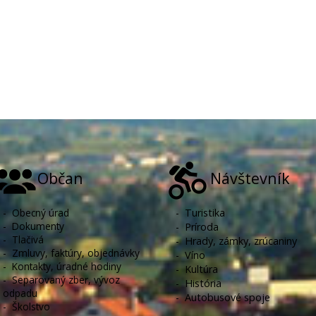
Občan
Návštevník
-
Obecný úrad
-
Turistika
-
Dokumenty
-
Príroda
-
Tlačivá
-
Hrady, zámky, zrúcaniny
-
Zmluvy, faktúry, objednávky
-
Víno
-
Kontakty, úradné hodiny
-
Kultúra
-
Separovaný zber, vývoz
-
História
odpadu
-
Autobusové spoje
-
Školstvo