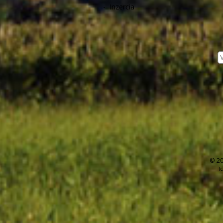
-
Inzercia
© 20
I