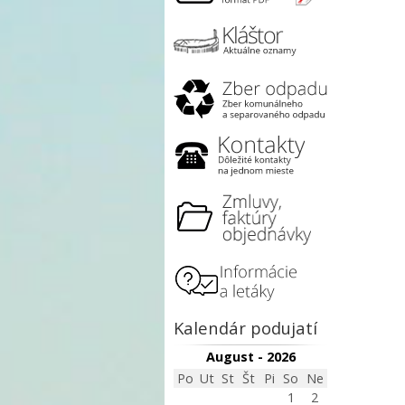
Kalendár podujatí
August - 2026
Po
Ut
St
Št
Pi
So
Ne
1
2