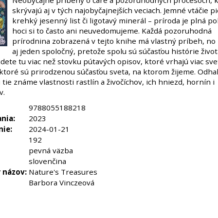
Neobyčajné príbehy o čare a pozoruhodných procesoch, k
skrývajú aj v tých najobyčajnejších veciach. Jemné vtáčie p
krehký jesenný list či ligotavý minerál – príroda je plná p
hoci si to často ani neuvedomujeme. Každá pozoruhodná
prírodnina zobrazená v tejto knihe má vlastný príbeh, no
aj jeden spoločný, pretože spolu sú súčasťou histórie živo
dete tu viac než stovku pútavých opisov, ktoré vrhajú viac sve
 ktoré sú prirodzenou súčasťou sveta, na ktorom žijeme. Odhal
i tie známe vlastnosti rastlín a živočíchov, ich hniezd, hornín i
v.
9788055188218
nia:
2023
nie:
2024-01-21
192
pevná väzba
slovenčina
 názov:
Nature's Treasures
Barbora Vinczeová