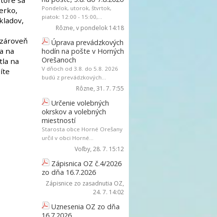
toré sa
Pondelok, utorok, štvrtok,
ierko,
piatok: 12:00 - 15:00,...
okladov,
Rôzne
, v pondelok 14:18
 zároveň
Úprava prevádzkových
ta na
hodín na pošte v Horných
Orešanoch
tla na
V dňoch od 3.8. do 5.8. 2026
íte
budú z prevádzkových...
Rôzne
, 31. 7. 7:55
Určenie volebných
okrskov a volebných
miestností
Starosta obce Horné Orešany
určil v obci Horné...
Voľby
, 28. 7. 15:12
Zápisnica OZ č.4/2026
zo dňa 16.7.2026
Zápisnice zo zasadnutia OZ
,
24. 7. 14:02
Uznesenia OZ zo dňa
16.7.2026