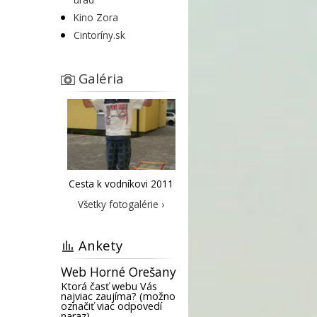
Kino Zora
Cintoríny.sk
Galéria
Cesta k vodníkovi 2011
Všetky fotogalérie ›
Ankety
Web Horné Orešany
Ktorá časť webu Vás
najviac zaujíma? (možno
označiť viac odpovedí
naraz)