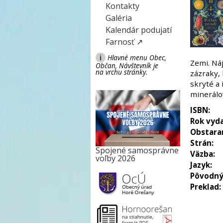
Kontakty
Galéria
Kalendár podujatí
Farnosť ↗
i
Hlavné menu Obec,
Zemi. Náj
Občan, Návštevník je
na vrchu stránky.
zázraky,
skryté a 
minerálo
ISBN:
Rok vyda
Obstara
Strán:
Spojené samosprávne
Väzba:
voľby 2026
Jazyk:
Pôvodný
Preklad: