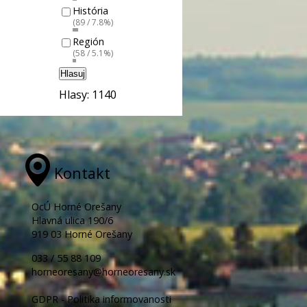
História
(89 / 7.8%)
Región
(58 / 5.1%)
Hlasuj
Hlasy: 1140
Kontakt
OcÚ Horné Orešany
Hlavná ulica 190/6
919 03 Horné Orešany
033 / 55 88 109
horneoresany@horneoresany.sk
GDPR - Politika informovanosti