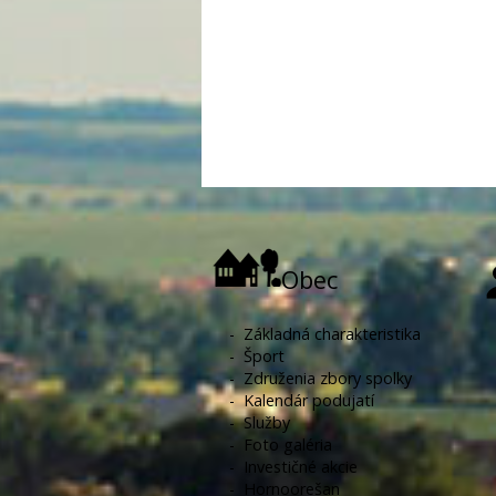
Obec
-
Základná charakteristika
-
Šport
-
Združenia zbory spolky
-
Kalendár podujatí
-
Služby
-
Foto galéria
-
Investičné akcie
-
Hornoorešan