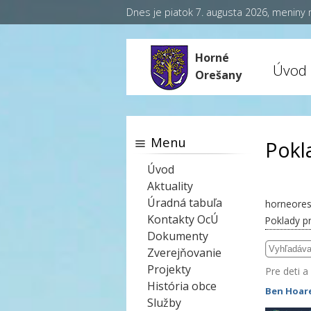
Dnes je piatok 7. augusta 2026, meniny
Horné
Úvod
Orešany
Menu
Pokl
Úvod
Aktuality
Úradná tabuľa
horneores
Kontakty OcÚ
Poklady pr
Dokumenty
Zverejňovanie
Projekty
Pre deti a
História obce
Ben Hoar
Služby