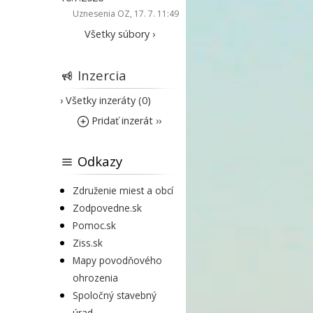
Uznesenia OZ
, 17. 7. 11:49
Všetky súbory ›
Inzercia
› Všetky inzeráty (0)
Pridať inzerát ››
Odkazy
Združenie miest a obcí
Zodpovedne.sk
Pomoc.sk
Ziss.sk
Mapy povodňového
ohrozenia
Spoločný stavebný
úrad