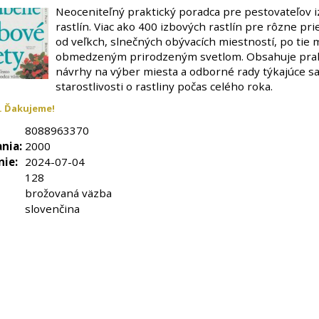
Neoceniteľný praktický poradca pre pestovateľov 
rastlín. Viac ako 400 izbových rastlín pre rôzne pri
od veľkch, slnečných obývacích miestností, po tie 
obmedzeným prirodzeným svetlom. Obsahuje prak
návrhy na výber miesta a odborné rady týkajúce s
starostlivosti o rastliny počas celého roka.
. Ďakujeme!
8088963370
nia:
2000
nie:
2024-07-04
128
brožovaná väzba
slovenčina