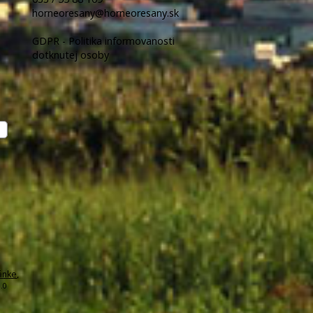
horneoresany@horneoresany.sk
GDPR - Politika informovanosti
dotknutej osoby
ánke
,
.0