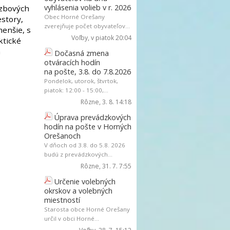
vyhlásenia volieb v r. 2026
izbových
Obec Horné Orešany
estory,
zverejňuje počet obyvateľov...
menšie, s
Voľby
, v piatok 20:04
tické
a
Dočasná zmena
otváracích hodín
na pošte, 3.8. do 7.8.2026
Pondelok, utorok, štvrtok,
piatok: 12:00 - 15:00,...
Rôzne
, 3. 8. 14:18
Úprava prevádzkových
hodín na pošte v Horných
Orešanoch
V dňoch od 3.8. do 5.8. 2026
budú z prevádzkových...
Rôzne
, 31. 7. 7:55
Určenie volebných
okrskov a volebných
miestností
Starosta obce Horné Orešany
určil v obci Horné...