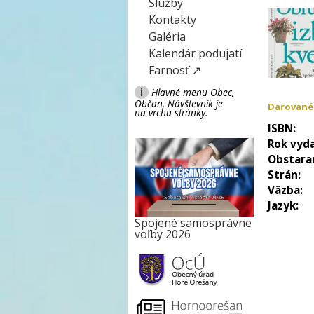
Služby
Kontakty
Galéria
Kalendár podujatí
Farnosť ↗
i
Hlavné menu Obec,
Občan, Návštevník je
Darované
na vrchu stránky.
ISBN:
Rok vyda
Obstara
Strán:
Väzba:
Jazyk:
Spojené samosprávne
voľby 2026