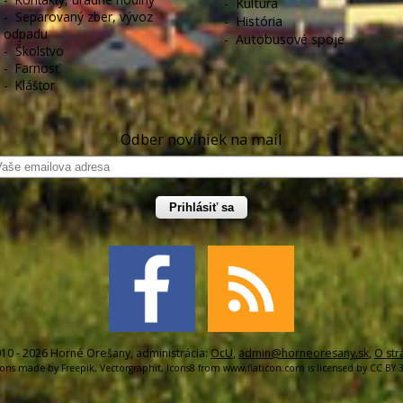
-
Kultúra
-
Separovaný zber, vývoz
-
História
odpadu
-
Autobusové spoje
-
Školstvo
-
Farnosť
-
Kláštor
Odber noviniek na mail
Prihlásiť sa
10 - 2026 Horné Orešany, administrácia:
OcU
,
admin@horneoresany.sk
,
O str
cons made by
Freepik
,
Vectorgraphit
,
Icons8
from
www.flaticon.com
is licensed by
CC BY 3