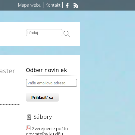
Mapa webu
Kontakt
Odber noviniek
aster
Súbory
Zverejnenie počtu
obyvateľov ku dňu