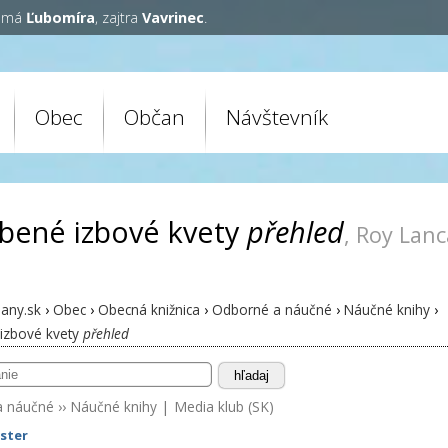
y má
Ľubomíra
, zajtra
Vavrinec
.
Obec
Občan
Návštevník
bené izbové kvety
přehled
, Roy Lanc
any.sk
›
Obec
›
Obecná knižnica
›
Odborné a náučné
›
Náučné knihy
›
izbové kvety
přehled
hľadaj
a náučné
››
Náučné knihy
|
Media klub (SK)
ster