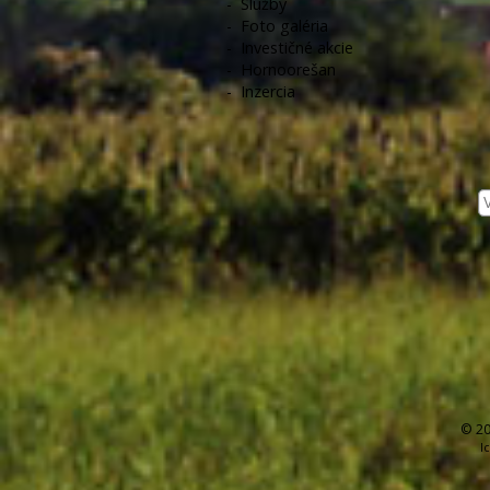
-
Služby
-
Foto galéria
-
Investičné akcie
-
Hornoorešan
-
Inzercia
© 20
I