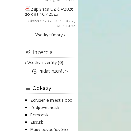
Voľby
, 28. 7. 15:12
Zápisnica OZ č.4/2026
zo dňa 16.7.2026
Zápisnice zo zasadnutia OZ
,
24. 7. 14:02
Všetky súbory ›
Inzercia
› Všetky inzeráty (0)
Pridať inzerát ››
Odkazy
Združenie miest a obcí
Zodpovedne.sk
Pomoc.sk
Ziss.sk
Mapy povodňového