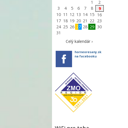
1
2
3
4
5
6
7
8
9
10
11
12
13
14
15
16
17
18
19
20
21
22
23
24
25
26
27
28
29
30
31
Celý kalendár ›
horneoresany.sk
na facebooku
WiFi pre teba