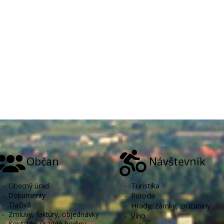
Občan
Návštevník
-
Obecný úrad
-
Turistika
-
Dokumenty
-
Príroda
-
Tlačivá
-
Hrady, zámky, zrúcaniny
-
Zmluvy, faktúry, objednávky
-
Víno
-
Kontakty, úradné hodiny