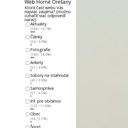
Web Horné Orešany
Ktorá časť webu Vás
najviac zaujíma? (možno
označiť viac odpovedí
naraz)
Aktuality
(184 / 16.1%)
Články
(56 / 4.9%)
Fotografie
(160 / 14.0%)
Ankety
(52 / 4.6%)
Súbory na stiahnutie
(43 / 3.8%)
Samospráva
(51 / 4.5%)
Inf. pre občanov
(135 / 11.8%)
Obec
(58 / 5.1%)
Šport