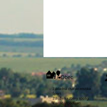
Obec
-
Základná charakteristika
-
Šport
-
Združenia zbory spolky
-
Kalendár podujatí