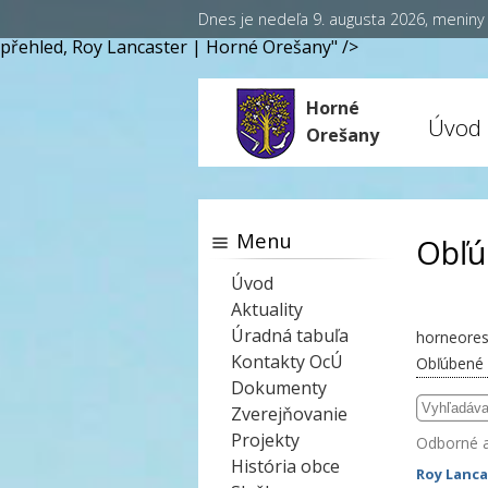
Dnes je nedeľa 9. augusta 2026, menin
přehled, Roy Lancaster | Horné Orešany" />
Horné
Úvod
Orešany
Menu
Obľú
Úvod
Aktuality
Úradná tabuľa
horneores
Kontakty OcÚ
Obľúbené 
Dokumenty
Zverejňovanie
Projekty
Odborné 
História obce
Roy Lanca