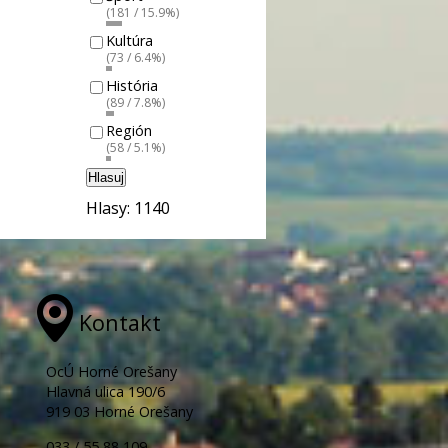
(181 / 15.9%)
Kultúra
(73 / 6.4%)
História
(89 / 7.8%)
Región
(58 / 5.1%)
Hlasuj
Hlasy: 1140
Kontakt
OcÚ Horné Orešany
Hlavná ulica 190/6
919 03 Horné Orešany
033 / 55 88 109