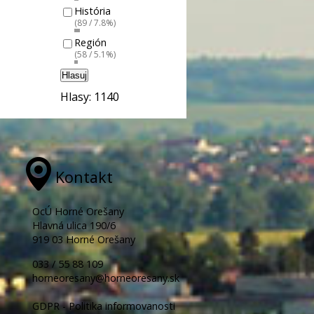
História
(89 / 7.8%)
Región
(58 / 5.1%)
Hlasuj
Hlasy: 1140
Kontakt
OcÚ Horné Orešany
Hlavná ulica 190/6
919 03 Horné Orešany
033 / 55 88 109
horneoresany@horneoresany.sk
GDPR - Politika informovanosti