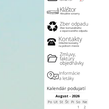
Kalendár podujatí
August - 2026
Po
Ut
St
Št
Pi
So
Ne
1
2