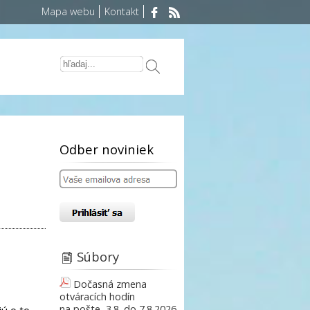
Mapa webu
Kontakt
Odber noviniek
Súbory
Dočasná zmena
otváracích hodín
na pošte, 3.8. do 7.8.2026