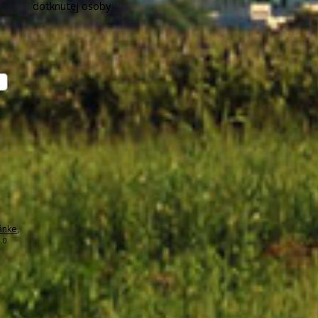
dotknutej osoby
ánke
,
.0