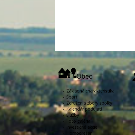
Obec
-
Základná charakteristika
-
Šport
-
Združenia zbory spolky
-
Kalendár podujatí
-
Služby
-
Foto galéria
-
Investičné akcie
-
Hornoorešan