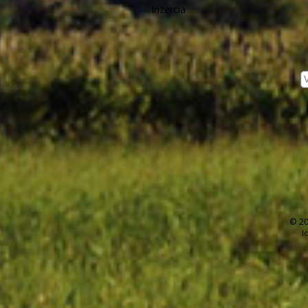
-
Inzercia
© 20
I