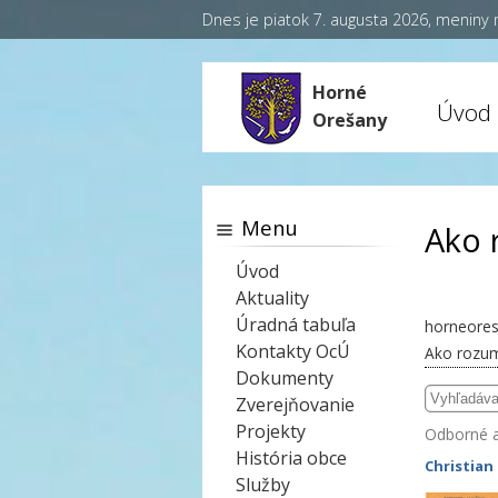
Dnes je piatok 7. augusta 2026, meniny
Horné
Úvod
Orešany
Menu
Ako 
Úvod
Aktuality
Úradná tabuľa
horneores
Kontakty OcÚ
Ako rozumi
Dokumenty
Zverejňovanie
Projekty
Odborné 
História obce
Christian
Služby