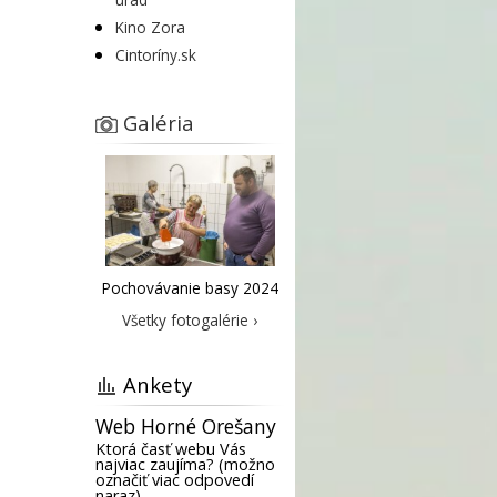
Kino Zora
Cintoríny.sk
Galéria
Pochovávanie basy 2024
Všetky fotogalérie ›
Ankety
Web Horné Orešany
Ktorá časť webu Vás
najviac zaujíma? (možno
označiť viac odpovedí
naraz)