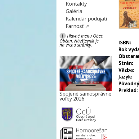
Kontakty
Galéria
Kalendár podujatí
Farnosť ↗
i
Hlavné menu Obec,
Občan, Návštevník je
ISBN:
na vrchu stránky.
Rok vyda
Obstara
Strán:
Väzba:
Jazyk:
Pôvodný
Preklad:
Spojené samosprávne
voľby 2026