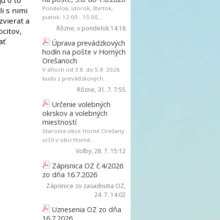
ú o to
Pondelok, utorok, štvrtok,
i s nimi
piatok: 12:00 - 15:00,...
zvierat a
Rôzne
, v pondelok 14:18
citov,
ať
Úprava prevádzkových
hodín na pošte v Horných
Orešanoch
V dňoch od 3.8. do 5.8. 2026
budú z prevádzkových...
Rôzne
, 31. 7. 7:55
Určenie volebných
okrskov a volebných
miestností
Starosta obce Horné Orešany
určil v obci Horné...
Voľby
, 28. 7. 15:12
Zápisnica OZ č.4/2026
zo dňa 16.7.2026
Zápisnice zo zasadnutia OZ
,
24. 7. 14:02
Uznesenia OZ zo dňa
16.7.2026