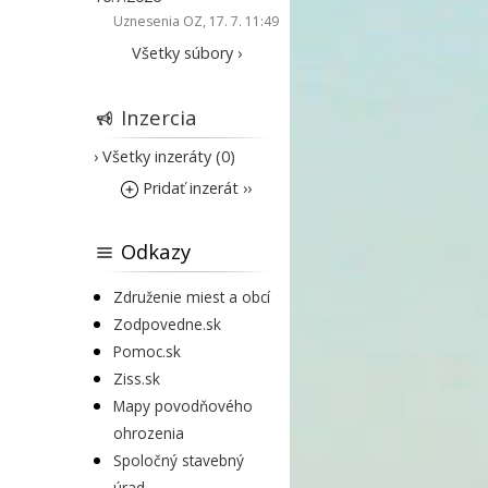
Uznesenia OZ
, 17. 7. 11:49
Všetky súbory ›
Inzercia
› Všetky inzeráty (0)
Pridať inzerát ››
Odkazy
Združenie miest a obcí
Zodpovedne.sk
Pomoc.sk
Ziss.sk
Mapy povodňového
ohrozenia
Spoločný stavebný
úrad