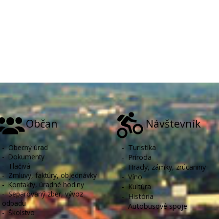
Občan
Návštevník
-
Obecný úrad
-
Turistika
-
Dokumenty
-
Príroda
-
Tlačivá
-
Hrady, zámky, zrúcaniny
-
Zmluvy, faktúry, objednávky
-
Víno
-
Kontakty, úradné hodiny
-
Kultúra
-
Separovaný zber, vývoz
-
História
odpadu
-
Autobusové spoje
-
Školstvo