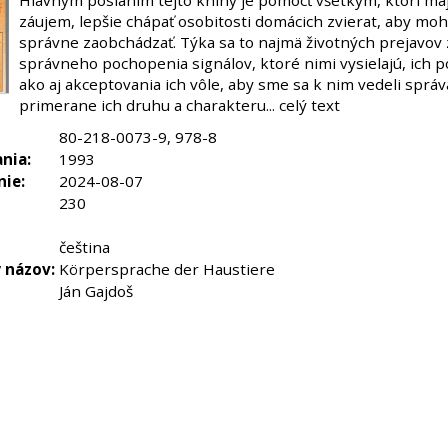
Hlavným poslaním tejto knihy je pomôcť všetkým, ktorí maj
záujem, lepšie chápať osobitosti domácich zvierat, aby mohl
správne zaobchádzať. Týka sa to najmä životných prejavov 
správneho pochopenia signálov, ktoré nimi vysielajú, ich po
ako aj akceptovania ich vôle, aby sme sa k nim vedeli správ
primerane ich druhu a charakteru... celý text
80-218-0073-9, 978-8
nia:
1993
nie:
2024-08-07
230
čeština
 názov:
Körpersprache der Haustiere
Ján Gajdoš