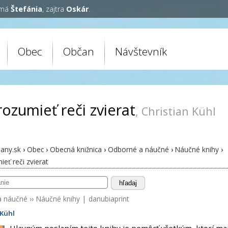
 má
Štefánia
, zajtra
Oskár
.
Obec
Občan
Návštevník
rozumieť reči zvierat
, Christian Kühl
any.sk
›
Obec
›
Obecná knižnica
›
Odborné a náučné
›
Náučné knihy
›
eť reči zvierat
hľadaj
a náučné
››
Náučné knihy
|
danubiaprint
 Kühl