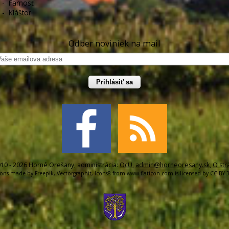
-
Farnosť
-
Kláštor
Odber noviniek na mail
Prihlásiť sa
10 - 2026 Horné Orešany, administrácia:
OcU
,
admin@horneoresany.sk
,
O str
cons made by
Freepik
,
Vectorgraphit
,
Icons8
from
www.flaticon.com
is licensed by
CC BY 3