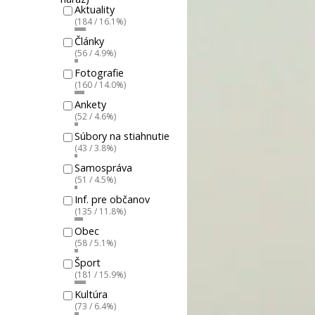
Aktuality
(184 / 16.1%)
Články
(56 / 4.9%)
Fotografie
(160 / 14.0%)
Ankety
(52 / 4.6%)
Súbory na stiahnutie
(43 / 3.8%)
Samospráva
(51 / 4.5%)
Inf. pre občanov
(135 / 11.8%)
Obec
(58 / 5.1%)
Šport
(181 / 15.9%)
Kultúra
(73 / 6.4%)