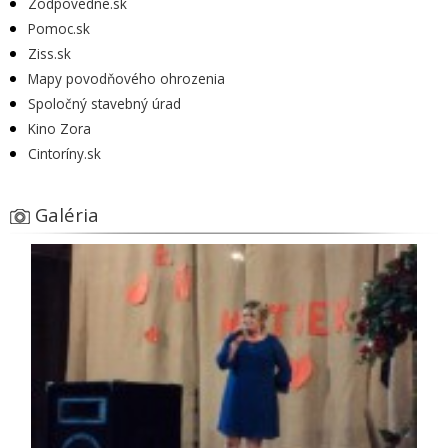
Zodpovedne.sk
Pomoc.sk
Ziss.sk
Mapy povodňového ohrozenia
Spoločný stavebný úrad
Kino Zora
Cintoríny.sk
Galéria