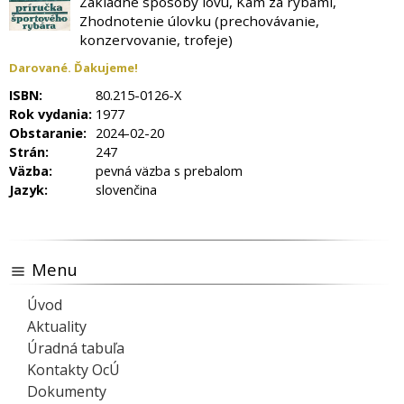
Základné spôsoby lovu, Kam za rybami,
Zhodnotenie úlovku (prechovávanie,
konzervovanie, trofeje)
Darované. Ďakujeme!
ISBN:
80.215-0126-X
Rok vydania:
1977
Obstaranie:
2024-02-20
Strán:
247
Väzba:
pevná väzba s prebalom
Jazyk:
slovenčina
Menu
Úvod
Aktuality
Úradná tabuľa
Kontakty OcÚ
Dokumenty