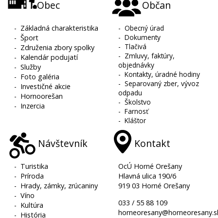
Obec
Občan
-
Základná charakteristika
-
Obecný úrad
-
Dokumenty
-
Šport
-
Tlačivá
-
Združenia zbory spolky
-
Zmluvy, faktúry,
-
Kalendár podujatí
objednávky
-
Služby
-
Kontakty, úradné hodiny
-
Foto galéria
-
Separovaný zber, vývoz
-
Investičné akcie
odpadu
-
Hornoorešan
-
Školstvo
-
Inzercia
-
Farnosť
-
Kláštor
Návštevník
Kontakt
-
Turistika
OcÚ Horné Orešany
-
Príroda
Hlavná ulica 190/6
-
Hrady, zámky, zrúcaniny
919 03 Horné Orešany
-
Víno
033 / 55 88 109
-
Kultúra
horneoresany@horneoresany.s
-
História