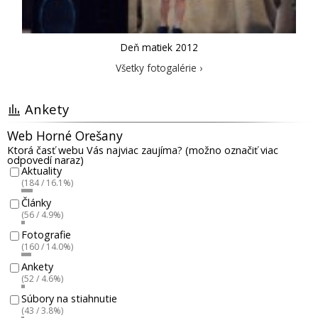
Deň matiek 2012
Všetky fotogalérie ›
Ankety
Web Horné Orešany
Ktorá časť webu Vás najviac zaujíma? (možno označiť viac
odpovedí naraz)
Aktuality
(184 / 16.1%)
Články
(56 / 4.9%)
Fotografie
(160 / 14.0%)
Ankety
(52 / 4.6%)
Súbory na stiahnutie
(43 / 3.8%)