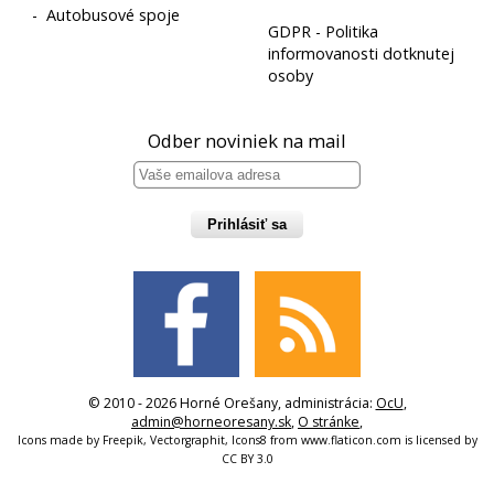
-
Autobusové spoje
GDPR - Politika
informovanosti dotknutej
osoby
Odber noviniek na mail
Prihlásiť sa
© 2010 - 2026 Horné Orešany, administrácia:
OcU
,
admin@horneoresany.sk
,
O stránke
,
Icons made by
Freepik
,
Vectorgraphit
,
Icons8
from
www.flaticon.com
is licensed by
CC BY 3.0