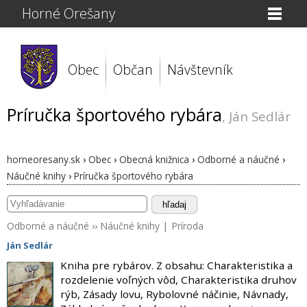
Horné Orešany
Obec
Občan
Návštevník
Príručka športového rybára
, Ján Sedlár
horneoresany.sk
›
Obec
›
Obecná knižnica
›
Odborné a náučné
›
Náučné knihy
›
Príručka športového rybára
hľadaj
Odborné a náučné
››
Náučné knihy
|
Príroda
Ján Sedlár
Kniha pre rybárov. Z obsahu: Charakteristika a
rozdelenie voľných vôd, Charakteristika druhov
rýb, Zásady lovu, Rybolovné náčinie, Návnady,