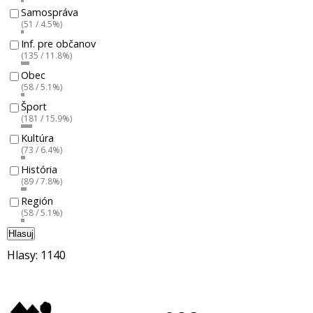
Samospráva
(51 / 4.5%)
Inf. pre občanov
(135 / 11.8%)
Obec
(58 / 5.1%)
Šport
(181 / 15.9%)
Kultúra
(73 / 6.4%)
História
(89 / 7.8%)
Región
(58 / 5.1%)
Hlasuj
Hlasy: 1140