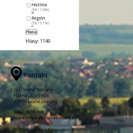
História
(89 / 7.8%)
Región
(58 / 5.1%)
Hlasuj
Hlasy: 1140
Kontakt
OcÚ Horné Orešany
Hlavná ulica 190/6
919 03 Horné Orešany
033 / 55 88 109
horneoresany@horneoresany.sk
GDPR - Politika informovanosti