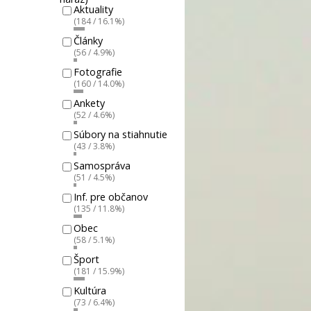
Aktuality
(184 / 16.1%)
Články
(56 / 4.9%)
Fotografie
(160 / 14.0%)
Ankety
(52 / 4.6%)
Súbory na stiahnutie
(43 / 3.8%)
Samospráva
(51 / 4.5%)
Inf. pre občanov
(135 / 11.8%)
Obec
(58 / 5.1%)
Šport
(181 / 15.9%)
Kultúra
(73 / 6.4%)