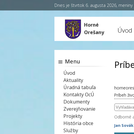
Dnes je štvrtok 6. augusta 2026, menin
Horné
Úvod
Orešany
Menu
Príb
Úvod
Aktuality
Úradná tabuľa
horneores
Kontakty OcÚ
Príbeh živ
Dokumenty
Zverejňovanie
Projekty
Odborné 
História obce
Jan Sovák
Služby