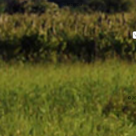
-
Inzercia
© 20
I