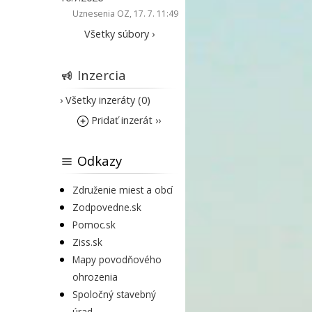
Uznesenia OZ
, 17. 7. 11:49
Všetky súbory ›
Inzercia
› Všetky inzeráty (0)
Pridať inzerát ››
Odkazy
Združenie miest a obcí
Zodpovedne.sk
Pomoc.sk
Ziss.sk
Mapy povodňového
ohrozenia
Spoločný stavebný
úrad