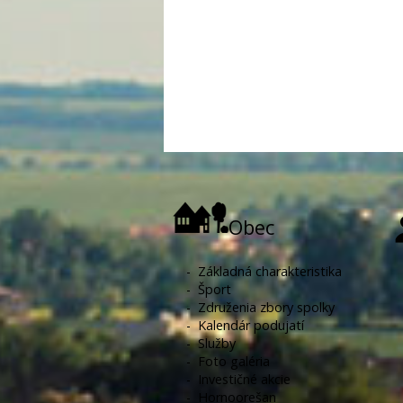
Obec
-
Základná charakteristika
-
Šport
-
Združenia zbory spolky
-
Kalendár podujatí
-
Služby
-
Foto galéria
-
Investičné akcie
-
Hornoorešan