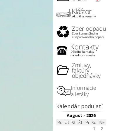
Kalendár podujatí
August - 2026
Po
Ut
St
Št
Pi
So
Ne
1
2