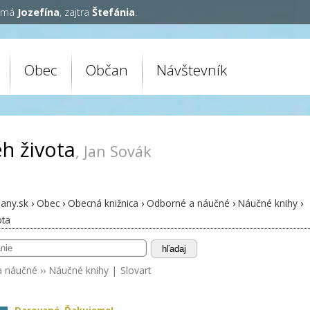
y má
Jozefína
, zajtra
Štefánia
.
Obec
Občan
Návštevník
eh života
, Jan Sovák
any.sk
›
Obec
›
Obecná knižnica
›
Odborné a náučné
›
Náučné knihy
›
ota
hľadaj
a náučné
››
Náučné knihy
|
Slovart