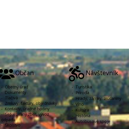
Občan
Návštevník
-
Obecný úrad
-
Turistika
-
Dokumenty
-
Príroda
-
Tlačivá
-
Hrady, zámky, zrúcaniny
-
Zmluvy, faktúry, objednávky
-
Víno
-
Kontakty, úradné hodiny
-
Kultúra
-
Separovaný zber, vývoz
-
História
odpadu
-
Autobusové spoje
-
Školstvo