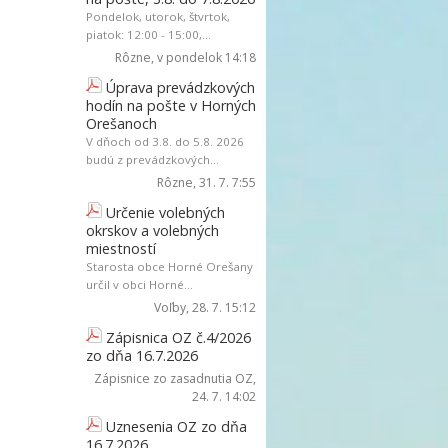
Pondelok, utorok, štvrtok,
piatok: 12:00 - 15:00,...
Rôzne
, v pondelok 14:18
Úprava prevádzkových
hodín na pošte v Horných
Orešanoch
V dňoch od 3.8. do 5.8. 2026
budú z prevádzkových...
Rôzne
, 31. 7. 7:55
Určenie volebných
okrskov a volebných
miestností
Starosta obce Horné Orešany
určil v obci Horné...
Voľby
, 28. 7. 15:12
Zápisnica OZ č.4/2026
zo dňa 16.7.2026
Zápisnice zo zasadnutia OZ
,
24. 7. 14:02
Uznesenia OZ zo dňa
16.7.2026