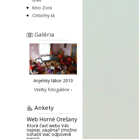
Kino Zora
Cintoríny.sk
Galéria
Anjelsky tábor 2010
Všetky fotogalérie ›
Ankety
Web Horné Orešany
Ktorá časť webu Vás
najviac zaujíma? (možno
označiť viac odpovedí
naraz)