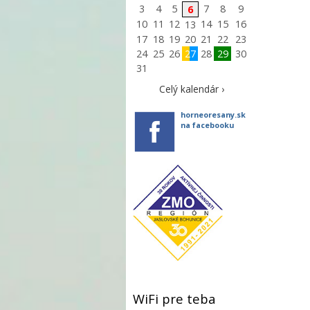
3
4
5
7
8
9
6
10
11
12
14
15
16
13
17
18
19
20
21
22
23
24
25
26
27
28
29
30
31
Celý kalendár ›
horneoresany.sk
na facebooku
WiFi pre teba