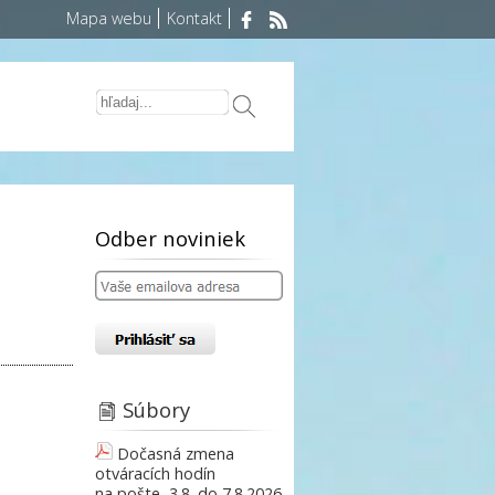
Mapa webu
Kontakt
Odber noviniek
Súbory
Dočasná zmena
otváracích hodín
na pošte, 3.8. do 7.8.2026