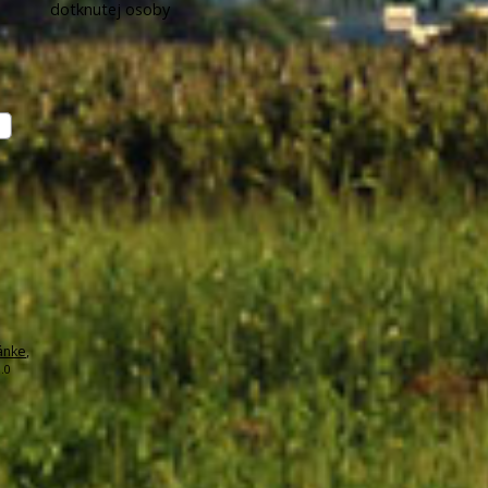
dotknutej osoby
ánke
,
.0