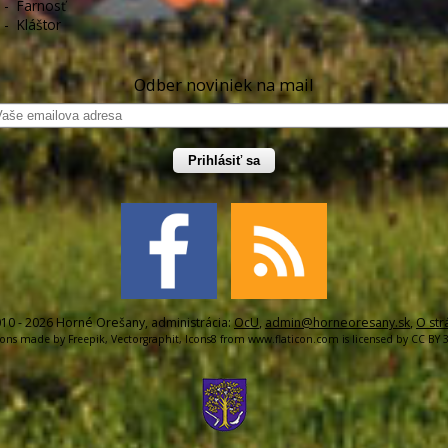
-
Farnosť
-
Kláštor
Odber noviniek na mail
Prihlásiť sa
10 - 2026 Horné Orešany, administrácia:
OcU
,
admin@horneoresany.sk
,
O str
cons made by
Freepik
,
Vectorgraphit
,
Icons8
from
www.flaticon.com
is licensed by
CC BY 3