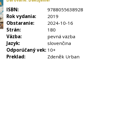
Darované. Ďakujeme!
ISBN:
9788055638928
Rok vydania:
2019
Obstaranie:
2024-10-16
Strán:
180
Väzba:
pevná väzba
Jazyk:
slovenčina
Odporúčaný vek:
10+
Preklad:
Zdeněk Urban