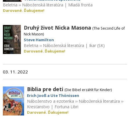
Beletria
››
Náboženská literatúra
|
Mladá fronta
Darované. Ďakujeme!
Druhý život Nicka Masona
(The Second Life of
Nick Mason)
Steve Hamilton
Beletria
››
Náboženská literatúra
|
Ikar (SK)
Darované. Ďakujeme!
03. 11. 2022
Biblia pre deti
(Die Bibel erzählt für Kinder)
Erich Jooß a Ute Thönissen
Náboženstvo a ezoterika
››
Náboženská literatúra
››
Kresťanstvo
|
Fortuna Libri
Darované. Ďakujeme!