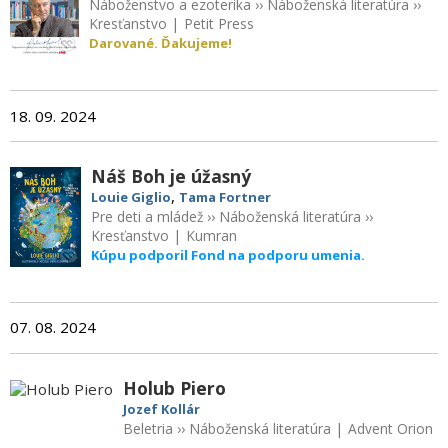
Náboženstvo a ezoterika
››
Náboženská literatúra
››
Kresťanstvo
|
Petit Press
Darované. Ďakujeme!
18. 09. 2024
Náš Boh je úžasný
,
Louie Giglio
Tama Fortner
Pre deti a mládež
››
Náboženská literatúra
››
Kresťanstvo
|
Kumran
Kúpu podporil Fond na podporu umenia.
07. 08. 2024
Holub Piero
Jozef Kollár
Beletria
››
Náboženská literatúra
|
Advent Orion