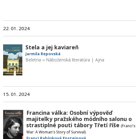
22. 01. 2024
Stela a jej kaviareň
Jarmila Repovská
Beletria
››
Náboženská literatúra
|
Ajna
15. 01. 2024
Francina válka: Osobní výpověď
majitelky pražského módního salonu o
strastiplné pouti tábory Třetí říše
(Franci's
War: A Woman's Story of Survival)
Franci Rabínková Epsteinová