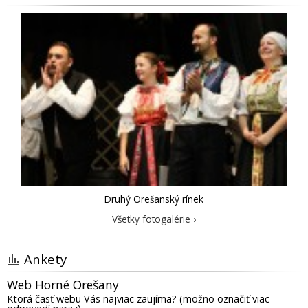
Druhý Orešanský rínek
Všetky fotogalérie ›
Ankety
Web Horné Orešany
Ktorá časť webu Vás najviac zaujíma? (možno označiť viac