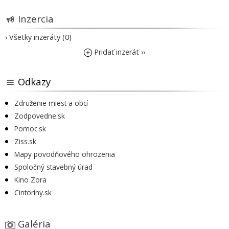
Inzercia
› Všetky inzeráty (0)
Pridať inzerát ››
Odkazy
Združenie miest a obcí
Zodpovedne.sk
Pomoc.sk
Ziss.sk
Mapy povodňového ohrozenia
Spoločný stavebný úrad
Kino Zora
Cintoríny.sk
Galéria