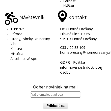
-
Farnosť
-
Kláštor
Návštevník
Kontakt
-
Turistika
OcÚ Horné Orešany
-
Príroda
Hlavná ulica 190/6
-
Hrady, zámky, zrúcaniny
919 03 Horné Orešany
-
Víno
033 / 55 88 109
-
Kultúra
horneoresany@horneoresany.s
-
História
-
Autobusové spoje
GDPR - Politika
informovanosti dotknutej
osoby
Odber noviniek na mail
Prihlásiť sa