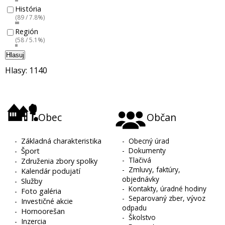
História
(89 / 7.8%)
Región
(58 / 5.1%)
Hlasuj
Hlasy: 1140
Obec
Občan
-
Základná charakteristika
-
Obecný úrad
-
Dokumenty
-
Šport
-
Tlačivá
-
Združenia zbory spolky
-
Zmluvy, faktúry,
-
Kalendár podujatí
objednávky
-
Služby
-
Kontakty, úradné hodiny
-
Foto galéria
-
Separovaný zber, vývoz
-
Investičné akcie
odpadu
-
Hornoorešan
-
Školstvo
-
Inzercia