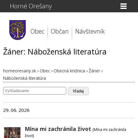
Horné Orešany
Obec
Občan
Návštevník
Žáner: Náboženská literatúra
horneoresany.sk
›
Obec
›
Obecná knižnica
›
Žáner
›
Náboženská literatúra
hľadaj
29. 06. 2026
Mína mi zachránila život
(Mína mi zachránila
život)