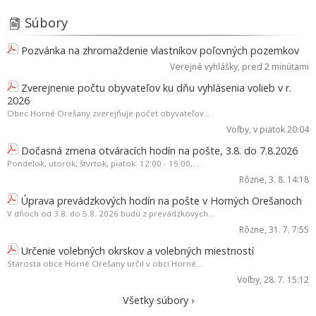
Súbory
Pozvánka na zhromaždenie vlastníkov poľovných pozemkov
Verejné vyhlášky
, pred 2 minútami
Zverejnenie počtu obyvateľov ku dňu vyhlásenia volieb v r.
2026
Obec Horné Orešany zverejňuje počet obyvateľov...
Voľby
, v piatok 20:04
Dočasná zmena otváracích hodín na pošte, 3.8. do 7.8.2026
Pondelok, utorok, štvrtok, piatok: 12:00 - 15:00,...
Rôzne
, 3. 8. 14:18
Úprava prevádzkových hodín na pošte v Horných Orešanoch
V dňoch od 3.8. do 5.8. 2026 budú z prevádzkových...
Rôzne
, 31. 7. 7:55
Určenie volebných okrskov a volebných miestností
Starosta obce Horné Orešany určil v obci Horné...
Voľby
, 28. 7. 15:12
Všetky súbory ›