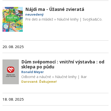
Nájdi ma - Úžasné zvieratá
neuvedený
Pre deti a mládež
››
Náučné knihy
|
Svojtka&Co.
20. 08. 2025
Dům svépomocí : vnitřní výstavba : od
sklepa po půdu
Ronald Meyer
Odborné a náučné
››
Náučné knihy
|
Ikar
Darované. Ďakujeme!
18. 08. 2025