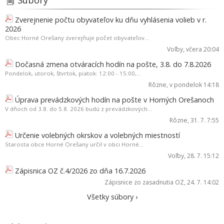
Zverejnenie počtu obyvateľov ku dňu vyhlásenia volieb v r.
2026
Obec Horné Orešany zverejňuje počet obyvateľov...
Voľby
, včera 20:04
Dočasná zmena otváracích hodín na pošte, 3.8. do 7.8.2026
Pondelok, utorok, štvrtok, piatok: 12:00 - 15:00,...
Rôzne
, v pondelok 14:18
Úprava prevádzkových hodín na pošte v Horných Orešanoch
V dňoch od 3.8. do 5.8. 2026 budú z prevádzkových...
Rôzne
, 31. 7. 7:55
Určenie volebných okrskov a volebných miestností
Starosta obce Horné Orešany určil v obci Horné...
Voľby
, 28. 7. 15:12
Zápisnica OZ č.4/2026 zo dňa 16.7.2026
Zápisnice zo zasadnutia OZ
, 24. 7. 14:02
Všetky súbory ›