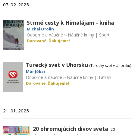
07. 02. 2025
Strmé cesty k Himalájam - kniha
Michal Orolin
Odborné a náučné
››
Náučné knihy
|
Šport
Darované. Ďakujeme!
Turecký svet v Uhorsku
(Turecký svet v Uhorsku)
Mór Jókai
Odborné a náučné
››
Náučné knihy
|
Tatran
Darované. Ďakujeme!
21. 01. 2025
20 ohromujúcich divov sveta
(20