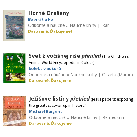
Horné Orešany
Babirát a kol.
Odborné a náučné
››
Náučné knihy
|
Ikar
Darované. Ďakujeme!
Svet živočišnej ríše
přehled
(The Children´s
Animal World Encyclopedia in Colour)
kolektiv autorů
Odborné a náučné
››
Náučné knihy
|
Osveta (Martin)
Darované. Ďakujeme!
Ježišove listiny
přehled
(Jesus papers: exposing
the greatest cover-up in history.)
Michael Baigent
Odborné a náučné
››
Náučné knihy
|
Remedium
Darované. Ďakujeme!