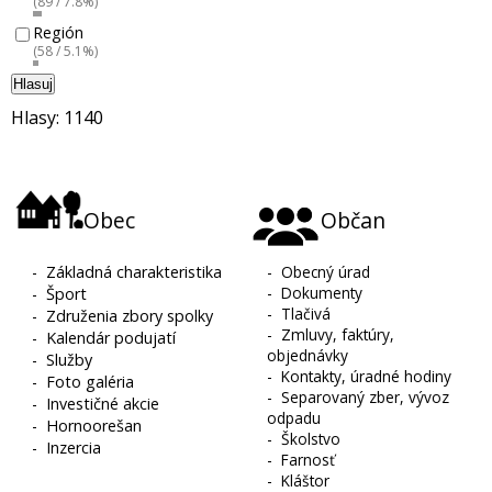
(89 / 7.8%)
Región
(58 / 5.1%)
Hlasuj
Hlasy: 1140
Obec
Občan
-
Základná charakteristika
-
Obecný úrad
-
Dokumenty
-
Šport
-
Tlačivá
-
Združenia zbory spolky
-
Zmluvy, faktúry,
-
Kalendár podujatí
objednávky
-
Služby
-
Kontakty, úradné hodiny
-
Foto galéria
-
Separovaný zber, vývoz
-
Investičné akcie
odpadu
-
Hornoorešan
-
Školstvo
-
Inzercia
-
Farnosť
-
Kláštor