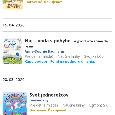
Darované. Ďakujeme!
15. 04. 2026
Naj... voda v pohybe
(Le grand livre animé de
l'eau)
Anne-Sophie Baumann
Pre deti a mládež
››
Náučné knihy
|
Svojtka&Co.
Kúpu podporil Fond na podporu umenia.
20. 03. 2026
Svet jednorožcov
neuvedený
Pre deti a mládež
››
Náučné knihy
|
Egmont SK
Darované. Ďakujeme!