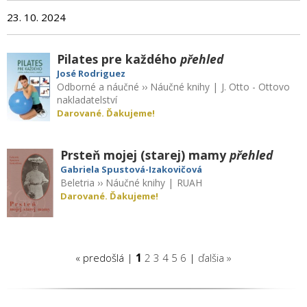
23. 10. 2024
Pilates pre každého
přehled
José Rodriguez
Odborné a náučné
››
Náučné knihy
|
J. Otto - Ottovo
nakladatelství
Darované. Ďakujeme!
Prsteň mojej (starej) mamy
přehled
Gabriela Spustová-Izakovičová
Beletria
››
Náučné knihy
|
RUAH
Darované. Ďakujeme!
« predošlá |
1
2
3
4
5
6
|
ďalšia »