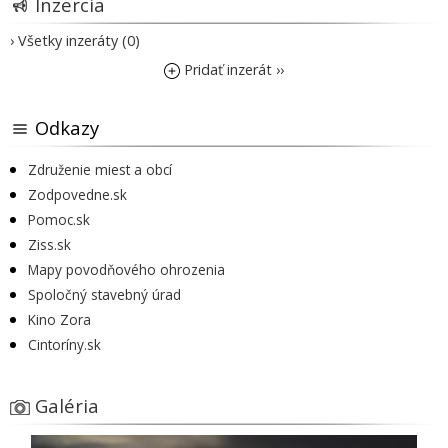
Inzercia
› Všetky inzeráty (0)
Pridať inzerát ››
Odkazy
Združenie miest a obcí
Zodpovedne.sk
Pomoc.sk
Ziss.sk
Mapy povodňového ohrozenia
Spoločný stavebný úrad
Kino Zora
Cintoríny.sk
Galéria