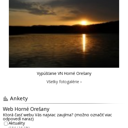
Vypúšťanie VN Horné Orešany
Všetky fotogalérie ›
Ankety
Web Horné Orešany
Ktorá časť webu Vás najviac zaujíma? (možno označiť viac
odpovedí naraz)
Aktuality
(184 / 16.1%)