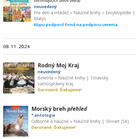
ohromujúcich divov sveta)
neuvedený
Pre deti a mládež
››
Náučné knihy
››
Encyklopédie
|
Matys
Kúpu podporil Fond na podporu umenia.
08. 11. 2024
Rodný Moj Kraj
neuvedený
Beletria
››
Náučné knihy
|
Trnavský
samosprávny kraj
Darované. Ďakujeme!
Morský breh
přehled
* antologie
Odborné a náučné
››
Náučné knihy
|
Slovart (SK)
Darované. Ďakujeme!