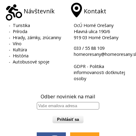
Návštevník
Kontakt
-
Turistika
OcÚ Horné Orešany
-
Príroda
Hlavná ulica 190/6
-
Hrady, zámky, zrúcaniny
919 03 Horné Orešany
-
Víno
033 / 55 88 109
-
Kultúra
horneoresany@horneoresany.s
-
História
-
Autobusové spoje
GDPR - Politika
informovanosti dotknutej
osoby
Odber noviniek na mail
Prihlásiť sa