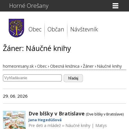
Horné Orešany
Obec
Občan
Návštevník
Žáner: Náučné knihy
horneoresany.sk
›
Obec
›
Obecná knižnica
›
Žáner
›
Náučné knihy
hľadaj
29. 06. 2026
Dve blšky v Bratislave
(Dve blšky v Bratislave)
Jana Hegedüšová
Pre deti a mládež
››
Náučné knihy
|
Matys