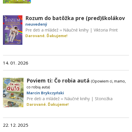
Rozum do batôžka pre (pred)školákov
neuvedený
Pre deti a mládež
››
Náučné knihy
|
Viktoria Print
Darované. Ďakujeme!
14. 01. 2026
Poviem ti: Čo robia autá
(Opowiem ci, mamo,
co robią auta)
Marcin Brykczyński
Pre deti a mládež
››
Náučné knihy
|
Stonožka
Darované. Ďakujeme!
22. 12. 2025