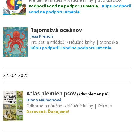
Pre deti a mládež
››
Náučné knihy
|
Svojtka&Co.
Podporil Fond na podporu umenia.
Kúpu podporil
Fond na podporu umenia.
Tajomstvá oceánov
Jess French
Pre deti a mládež
››
Náučné knihy
|
Stonožka
Kúpu podporil Fond na podporu umenia.
27. 02. 2025
Atlas plemien psov
(Atlas plemen psů)
Diana Najmanová
Odborné a náučné
››
Náučné knihy
|
Príroda
Darované. Ďakujeme!