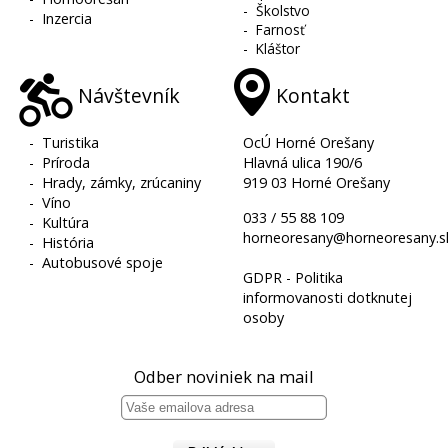
-
Školstvo
-
Inzercia
-
Farnosť
-
Kláštor
Návštevník
Kontakt
-
Turistika
OcÚ Horné Orešany
-
Príroda
Hlavná ulica 190/6
-
Hrady, zámky, zrúcaniny
919 03 Horné Orešany
-
Víno
033 / 55 88 109
-
Kultúra
horneoresany@horneoresany.s
-
História
-
Autobusové spoje
GDPR - Politika
informovanosti dotknutej
osoby
Odber noviniek na mail