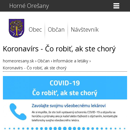
Horné Orešany
Obec
Občan
Návštevník
Koronavírs - Čo robiť, ak ste chorý
horneoresany.sk
›
Občan
›
Informácie a letáky
›
Koronavírs - Čo robiť, ak ste chorý