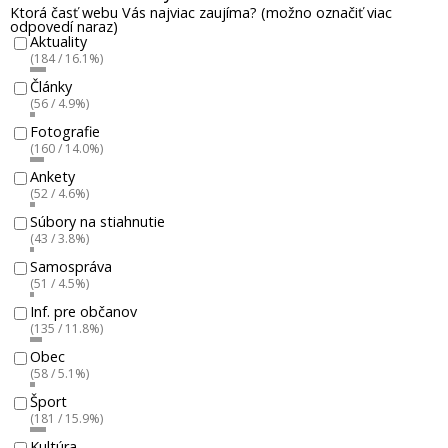
Ktorá časť webu Vás najviac zaujíma? (možno označiť viac
odpovedí naraz)
Aktuality
(184 / 16.1%)
Články
(56 / 4.9%)
Fotografie
(160 / 14.0%)
Ankety
(52 / 4.6%)
Súbory na stiahnutie
(43 / 3.8%)
Samospráva
(51 / 4.5%)
Inf. pre občanov
(135 / 11.8%)
Obec
(58 / 5.1%)
Šport
(181 / 15.9%)
Kultúra