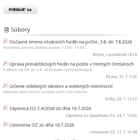
Súbory
Dočasná zmena otváracích hodín na pošte, 3.8. do 7.8.2026
Pondelok, utorok, štvrtok, piatok: 12:00 - 15:00,...
Rôzne
, v pondelok 14:18
Úprava prevádzkových hodín na pošte v Horných Orešanoch
V dňoch od 3.8. do 5.8. 2026 budú z prevádzkových...
Rôzne
, 31. 7. 7:55
Určenie volebných okrskov a volebných miestností
Starosta obce Horné Orešany určil v obci Horné...
Voľby
, 28. 7. 15:12
Zápisnica OZ č.4/2026 zo dňa 16.7.2026
Zápisnice zo zasadnutia OZ
, 24. 7. 14:02
Uznesenia OZ zo dňa 16.7.2026
Uznesenia OZ
, 17. 7. 11:49