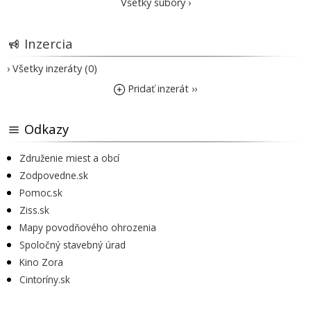
Všetky súbory ›
Inzercia
› Všetky inzeráty (0)
Pridať inzerát ››
Odkazy
Združenie miest a obcí
Zodpovedne.sk
Pomoc.sk
Ziss.sk
Mapy povodňového ohrozenia
Spoločný stavebný úrad
Kino Zora
Cintoríny.sk