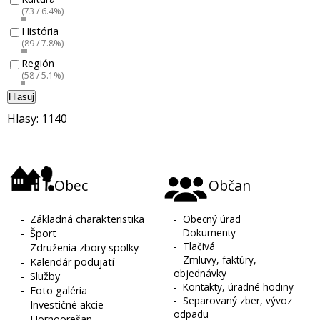
(73 / 6.4%)
História
(89 / 7.8%)
Región
(58 / 5.1%)
Hlasuj
Hlasy: 1140
Obec
Občan
-
Základná charakteristika
-
Obecný úrad
-
Dokumenty
-
Šport
-
Tlačivá
-
Združenia zbory spolky
-
Zmluvy, faktúry,
-
Kalendár podujatí
objednávky
-
Služby
-
Kontakty, úradné hodiny
-
Foto galéria
-
Separovaný zber, vývoz
-
Investičné akcie
odpadu
-
Hornoorešan