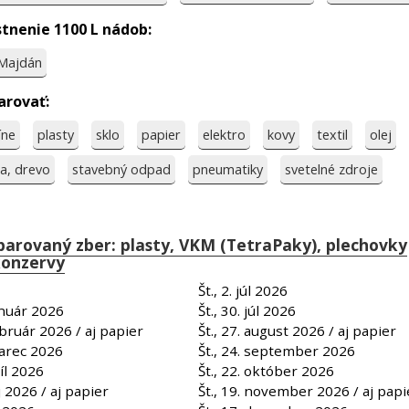
tnenie 1100 L nádob:
Majdán
arovať:
íne
plasty
sklo
papier
elektro
kovy
textil
olej
na, drevo
stavebný odpad
pneumatiky
svetelné zdroje
parovaný zber: plasty, VKM (TetraPaky), plechovky
konzervy
Št., 2. júl 2026
január 2026
Št., 30. júl 2026
február 2026 / aj papier
Št., 27. august 2026 / aj papier
marec 2026
Št., 24. september 2026
ríl 2026
Št., 22.
október
2026
áj 2026 / aj papier
Št., 19. november 2026 / aj papi