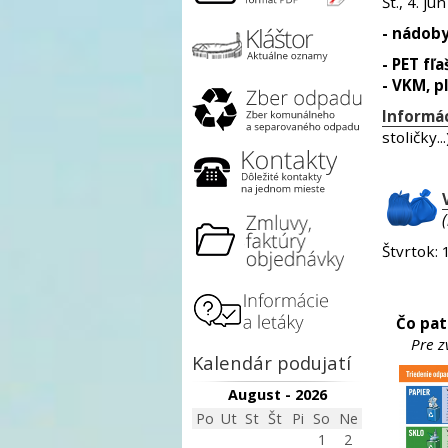
Št., 4. jú
- nádoby
- PET fľ
- VKM, p
Informác
stoličky...
Štvrtok: 
Čo pat
Pre z
Kalendár podujatí
August - 2026
Po
Ut
St
Št
Pi
So
Ne
1
2