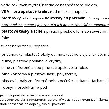
vody, tekutých mydiel, bandasky neznečistené olejom,
VKM - tetrapakové krabice
od mlieka a nápojov,
plechovky
od nápojov a
konzervy od potravín
.
Pred vyhode
potrebné ich jemne vypláchnuť a ich objem zmenšiť na minimum
plastové tašky a fólie
z pracích práškov, fólie zo stavebnín
fólie
 triedeného zberu nepatria:
pneumatiky, plastové obaly od motorového oleja a farieb, mo
guma, plastové podlahové krytiny,
silne znečistené alebo plné tetrapakové krabice,
plné konzervy a plastové fľaše, polystyren,
plastové obaly znečistené nebezpečnými látkami - farbami, l
ropnými produktmi a pod.
e je nutné pred vložením do vreca zošliapnuť
berového vozidla je oprávnená neprevziať vrecia alebo nevyprázdniť kontaj
budú nachádzať iné odpady, ako sú povolené.