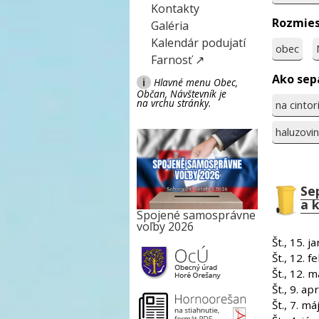
Kontakty
Rozmies
Galéria
Kalendár podujatí
obec
Farnosť ↗
Ako sep
i
Hlavné menu Obec,
Občan, Návštevník je
na vrchu stránky.
na cintor
haluzovi
Se
a 
Spojené samosprávne
voľby 2026
Št., 15. 
Št., 12. 
Št., 12. 
Št., 9. ap
Št., 7. m