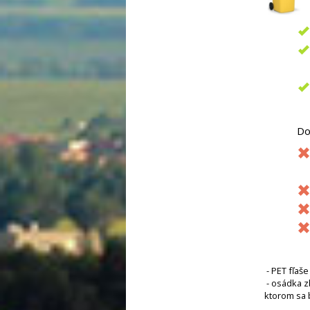
Do
- PET fľaš
- osádka z
ktorom sa 