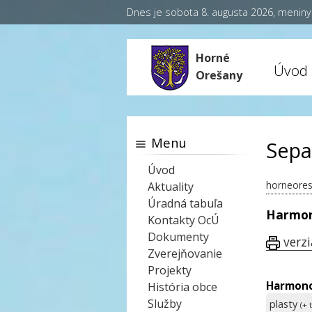
Dnes je sobota 8. augusta 2026, menin
Horné
Úvod
Orešany
Menu
Sepa
Úvod
horneores
Aktuality
Úradná tabuľa
Harmon
Kontakty OcÚ
Dokumenty
verzi
Zverejňovanie
Projekty
Harmono
História obce
Služby
plasty
(+ 