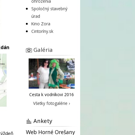
ohrozenia
Spoločný stavebný
úrad
Kino Zora
Cintoríny.sk
jdán
Galéria
Cesta k vodníkovi 2016
Všetky fotogalérie ›
Ankety
Web Horné Orešany
týždeň