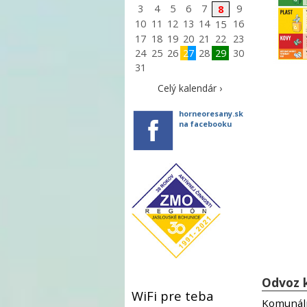
3
4
5
6
7
9
8
10
11
12
13
14
16
15
17
18
19
20
21
22
23
24
25
26
27
28
29
30
31
Celý kalendár ›
horneoresany.sk
na facebooku
Odvoz 
WiFi pre teba
Komunáln