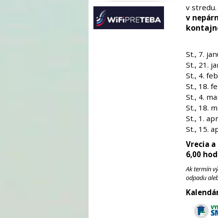
v stredu
v nepárn
kontajn
St., 7. ja
St., 21. j
St., 4. fe
St., 18. 
St., 4. m
St., 18. 
St., 1. apr
St., 15. ap
Vrecia a
6,00 hod
Ak termín v
odpadu aleb
Kalendár