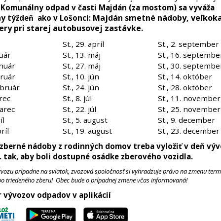
.
Komunálny odpad v časti Majdán (za mostom) sa vyváža
Majdán smetné nádoby,
veľkok
y týždeň ako v Lošonci:
ery pri starej autobusovej zastávke.
St., 29. apríl
St., 2. september
nuár
St., 13. máj
St., 16. septembe
anuár
St., 27. máj
St., 30. septembe
bruár
St., 10. jún
St., 14. október
február
St., 24. jún
St., 28. október
arec
St., 8. júl
St., 11. november
marec
St., 22. júl
St., 25. november
íl
St., 5. august
St., 9. december
ríl
St., 19. august
St., 23. december
 zberné nádoby z rodinných domov treba vyložiť v deň vý
. tak, aby boli dostupné osádke zberového vozidla.
ývozu pripadne na sviatok, zvozová spoločnosť si vyhradzuje právo na zmenu ter
o triedeného zberu! Obec bude o prípadnej zmene včas informovaná!
 vývozov odpadov v aplikácií