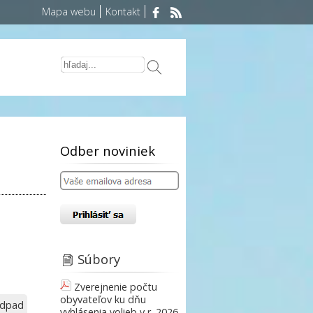
Mapa webu
Kontakt
Odber noviniek
Súbory
Zverejnenie počtu
obyvateľov ku dňu
odpad
vyhlásenia volieb v r. 2026