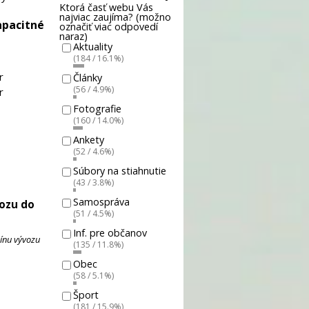
Ktorá časť webu Vás
najviac zaujíma? (možno
apacitné
označiť viac odpovedí
naraz)
Aktuality
(184 / 16.1%)
r
Články
(56 / 4.9%)
r
Fotografie
(160 / 14.0%)
Ankety
(52 / 4.6%)
Súbory na stiahnutie
(43 / 3.8%)
Samospráva
vozu do
(51 / 4.5%)
Inf. pre občanov
mínu vývozu
(135 / 11.8%)
Obec
(58 / 5.1%)
Šport
(181 / 15.9%)