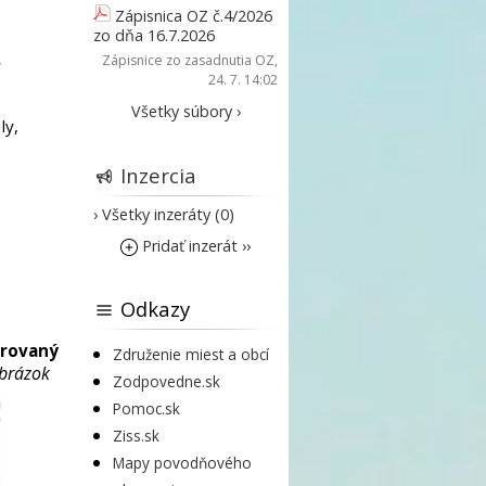
Zápisnica OZ č.4/2026
zo dňa 16.7.2026
Zápisnice zo zasadnutia OZ
,
24. 7. 14:02
Všetky súbory ›
ly,
Inzercia
› Všetky inzeráty (0)
Pridať inzerát ››
Odkazy
arovaný
Združenie miest a obcí
obrázok
Zodpovedne.sk
Pomoc.sk
Ziss.sk
Mapy povodňového