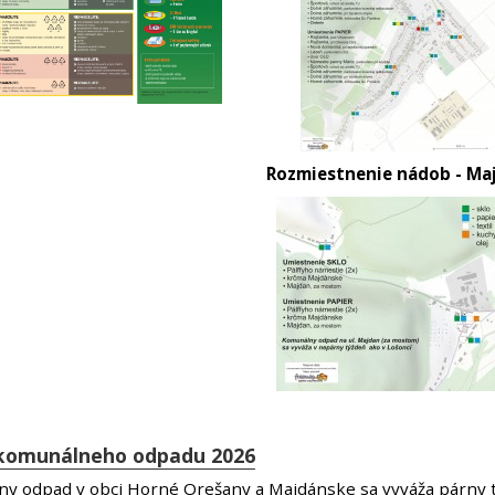
Rozmiestnenie nádob - Ma
komunálneho odpadu 2026
y odpad v obci Horné Orešany a Majdánske sa vyváža párny 