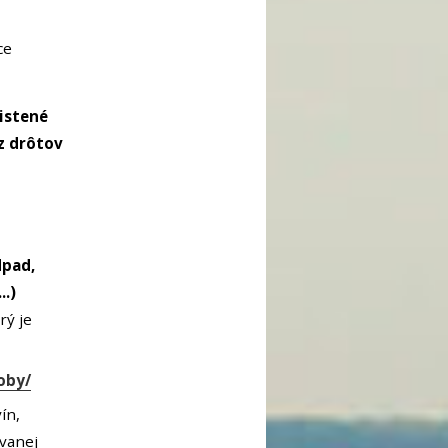
ce
istené
z drôtov
dpad,
.)
rý je
oby/
ín,
ovanej