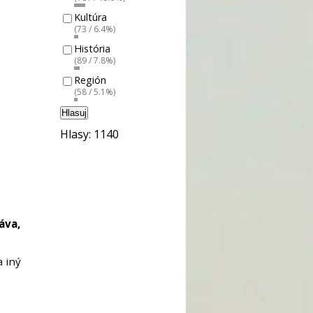
Kultúra
(73 / 6.4%)
História
(89 / 7.8%)
Región
(58 / 5.1%)
Hlasuj
Hlasy: 1140
áva,
a iný