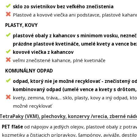
sklo zo svietnikov bez veľkého znečistenia
Plastové a kovové viečka ani podstavce, plastové kahan
PLASTY, KOVY
plastové obaly z kahancov s minimom vosku, nezneč
prázdne plastové kvetináče, umelé kvety a vence be
kovové viečka z kahancov
veľmi znečistené kahance, plné kvetináče
KOMUNÁLNY ODPAD
odpad, ktorý nie je možné recyklovať - znečistený o
kombinovaný odpad (umelé vence a kvety s drôtom,..
kvety, zemina, tráva,... sklo, plasty, kovy a iný odpad, kto
možné recyklovať
TetraPaky (VKM), plechovky, konzervy /vrecia, zberné nád
PET fľaše
od nápojov a jedlých olejov, plastové obaly z potrav
kozmetiky a čistiacich prípravkov, šampónov, aviváže, destil