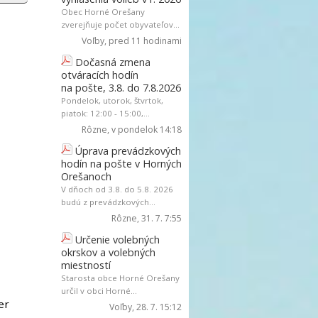
Obec Horné Orešany
zverejňuje počet obyvateľov...
Voľby
, pred 11 hodinami
Dočasná zmena
otváracích hodín
na pošte, 3.8. do 7.8.2026
Pondelok, utorok, štvrtok,
piatok: 12:00 - 15:00,...
Rôzne
, v pondelok 14:18
Úprava prevádzkových
hodín na pošte v Horných
Orešanoch
V dňoch od 3.8. do 5.8. 2026
budú z prevádzkových...
Rôzne
, 31. 7. 7:55
Určenie volebných
okrskov a volebných
miestností
Starosta obce Horné Orešany
určil v obci Horné...
er
Voľby
, 28. 7. 15:12