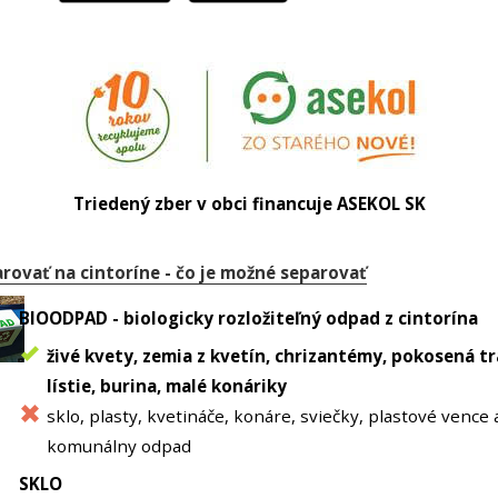
Triedený zber v obci financuje ASEKOL SK
rovať na cintoríne - čo je možné separovať
BIOODPAD - biologicky rozložiteľný odpad z cintorína
živé kvety, zemia z kvetín, chrizantémy, pokosená tr
lístie, burina, malé konáriky
sklo, plasty, kvetináče, konáre, sviečky, plastové vence 
komunálny odpad
SKLO