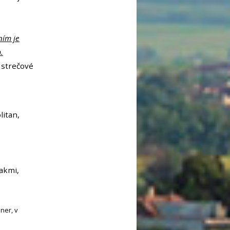
ním je
.
, strečové
litan,
akmi,
ner, v