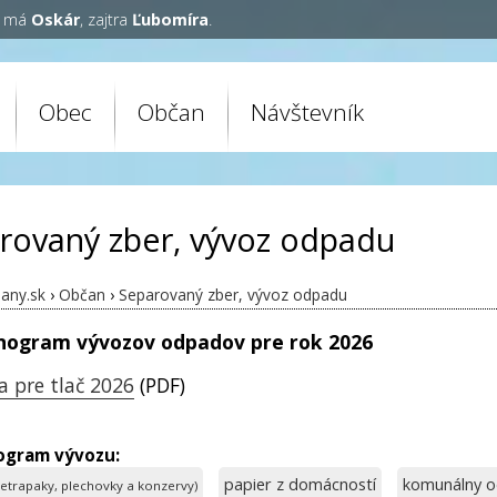
y má
Oskár
, zajtra
Ľubomíra
.
Obec
Občan
Návštevník
rovaný zber, vývoz odpadu
any.sk
›
Občan
›
Separovaný zber, vývoz odpadu
ogram vývozov odpadov pre rok 2026
a pre tlač 2026
(PDF)
gram vývozu:
papier z domácností
komunálny 
tetrapaky, plechovky a konzervy)