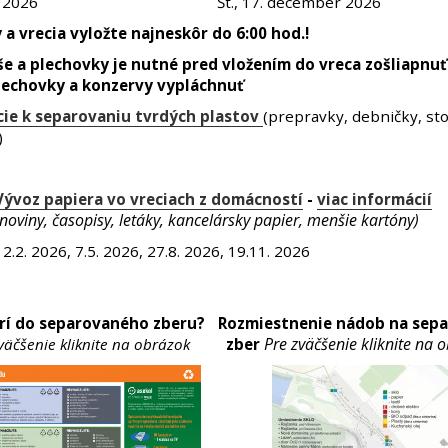
n 2026
Št., 17. december 2026
 a vrecia vyložte najneskôr do 6:00 hod.!
aše a plechovky je nutné pred vložením do vreca zošliapnuť
lechovky a konzervy vypláchnuť
ie k separovaniu tvrdých plastov
(prepravky, debničky, sto
)
Vývoz papiera vo vreciach z domácností
-
viac informácií
(noviny, časopisy, letáky, kancelársky papier, menšie kartóny)
12.2. 2026, 7.5. 2026, 27.8. 2026, 19.11. 2026
rí do separovaného zberu?
Rozmiestnenie nádob na sep
Pre zväčšenie kliknite na 
väčšenie kliknite na obrázok
zber