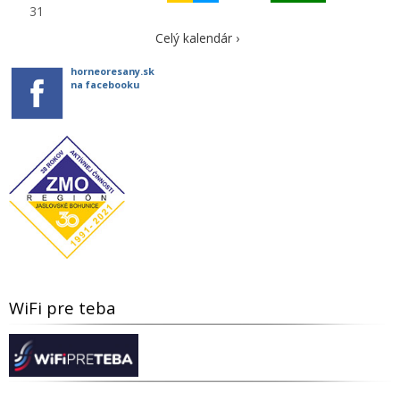
31
Celý kalendár ›
horneoresany.sk
na facebooku
WiFi pre teba