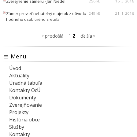
Zverejnenie zámeru - Ján Niedel
256 kB
16. 3. 2016
Zámer previeť nehuteľný majetok z dôvodu
249 kB
21. 1. 2016
hodného osobitného zreteľa
« predošlá
|
1
2
| ďalšia »
Menu
Úvod
Aktuality
Úradná tabuľa
Kontakty OcÚ
Dokumenty
Zverejňovanie
Projekty
História obce
Služby
Kontakty