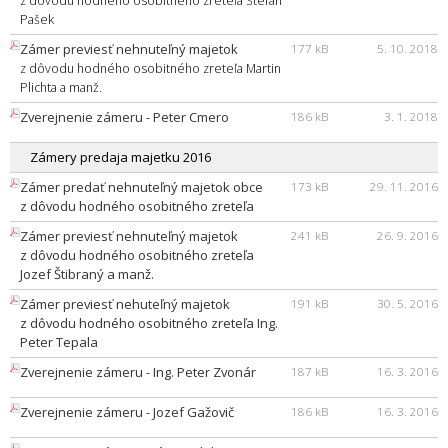
z dôvodu hodného osobitného zreteľa Štefan
Pašek
Zámer previesť nehnuteľný majetok
177 kB
5. 10. 2018
z dôvodu hodného osobitného zreteľa Martin
Plichta a manž.
Zverejnenie zámeru - Peter Cmero
186 kB
3. 1. 2018
Zámery predaja majetku 2016
Zámer predať nehnuteľný majetok obce
173 kB
29. 11. 2016
z dôvodu hodného osobitného zreteľa
Zámer previesť nehnuteľný majetok
241 kB
26. 9. 2016
z dôvodu hodného osobitného zreteľa
Jozef Štibraný a manž.
Zámer previesť nehuteľný majetok
191 kB
30. 5. 2016
z dôvodu hodného osobitného zreteľa Ing.
Peter Tepala
Zverejnenie zámeru - Ing. Peter Zvonár
187 kB
16. 3. 2016
Zverejnenie zámeru - Jozef Gažovič
186 kB
16. 3. 2016