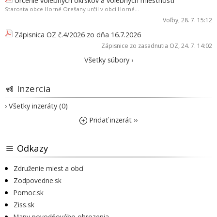
Určenie volebných okrskov a volebných miestností
Starosta obce Horné Orešany určil v obci Horné...
Voľby
, 28. 7. 15:12
Zápisnica OZ č.4/2026 zo dňa 16.7.2026
Zápisnice zo zasadnutia OZ
, 24. 7. 14:02
Všetky súbory ›
Inzercia
› Všetky inzeráty (0)
Pridať inzerát ››
Odkazy
Združenie miest a obcí
Zodpovedne.sk
Pomoc.sk
Ziss.sk
Mapy povodňového ohrozenia