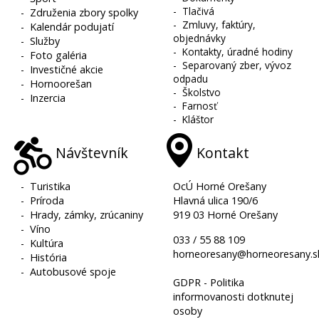
-
Tlačivá
-
Združenia zbory spolky
-
Zmluvy, faktúry,
-
Kalendár podujatí
objednávky
-
Služby
-
Kontakty, úradné hodiny
-
Foto galéria
-
Separovaný zber, vývoz
-
Investičné akcie
odpadu
-
Hornoorešan
-
Školstvo
-
Inzercia
-
Farnosť
-
Kláštor
Návštevník
Kontakt
-
Turistika
OcÚ Horné Orešany
-
Príroda
Hlavná ulica 190/6
-
Hrady, zámky, zrúcaniny
919 03 Horné Orešany
-
Víno
033 / 55 88 109
-
Kultúra
horneoresany@horneoresany.s
-
História
-
Autobusové spoje
GDPR - Politika
informovanosti dotknutej
osoby