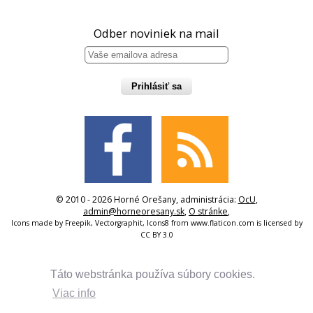
Odber noviniek na mail
Prihlásiť sa
© 2010 - 2026 Horné Orešany, administrácia:
OcU
,
admin@horneoresany.sk
,
O stránke
,
Icons made by
Freepik
,
Vectorgraphit
,
Icons8
from
www.flaticon.com
is licensed by
CC BY 3.0
Táto webstránka používa súbory cookies.
Viac info