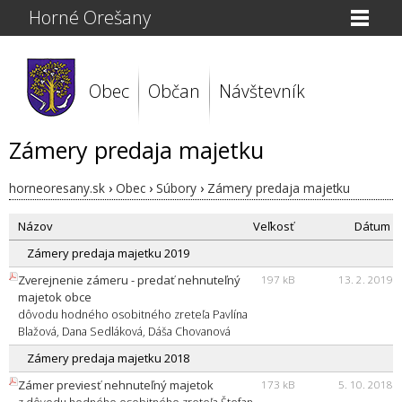
Horné Orešany
Obec
Občan
Návštevník
Zámery predaja majetku
horneoresany.sk
›
Obec
›
Súbory
›
Zámery predaja majetku
Názov
Veľkosť
Dátum
Zámery predaja majetku 2019
Zverejnenie zámeru - predať nehnuteľný
197 kB
13. 2. 2019
majetok obce
dôvodu hodného osobitného zreteľa Pavlína
Blažová, Dana Sedláková, Dáša Chovanová
Zámery predaja majetku 2018
Zámer previesť nehnuteľný majetok
173 kB
5. 10. 2018