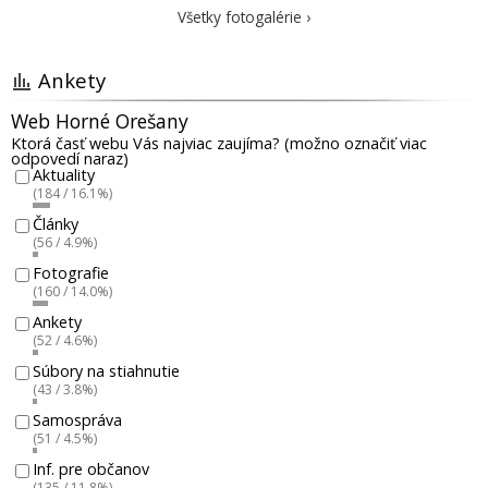
Všetky fotogalérie ›
Ankety
Web Horné Orešany
Ktorá časť webu Vás najviac zaujíma? (možno označiť viac
odpovedí naraz)
Aktuality
(184 / 16.1%)
Články
(56 / 4.9%)
Fotografie
(160 / 14.0%)
Ankety
(52 / 4.6%)
Súbory na stiahnutie
(43 / 3.8%)
Samospráva
(51 / 4.5%)
Inf. pre občanov
(135 / 11.8%)