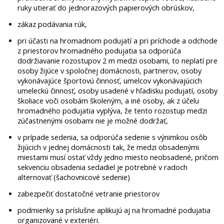
ruky utierať do jednorazových papierových obrúskov,
zákaz podávania rúk,
pri účasti na hromadnom podujatí a pri príchode a odchode
z priestorov hromadného podujatia sa odporúča
dodržiavanie rozostupov 2 m medzi osobami, to neplatí pre
osoby žijúce v spoločnej domácnosti, partnerov, osoby
vykonávajúce športovú činnosť, umelcov vykonávajúcich
umeleckú činnosť, osoby usadené v hľadisku podujatí, osoby
školiace voči osobám školeným, a iné osoby, ak z účelu
hromadného podujatia vyplýva, že tento rozostup medzi
zúčastnenými osobami nie je možné dodržať,
v prípade sedenia, sa odporúča sedenie s výnimkou osôb
žijúcich v jednej domácnosti tak, že medzi obsadenými
miestami musí ostať vždy jedno miesto neobsadené, pričom
sekvenciu obsadenia sedadiel je potrebné v radoch
alternovať (šachovnicové sedenie)
zabezpečiť dostatočné vetranie priestorov
podmienky sa príslušne aplikujú aj na hromadné podujatia
organizované v exteriéri.