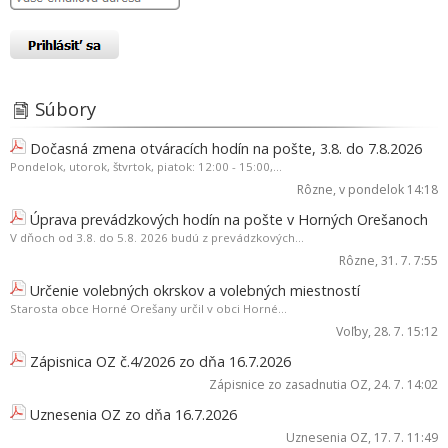
Súbory
Dočasná zmena otváracích hodín na pošte, 3.8. do 7.8.2026
Pondelok, utorok, štvrtok, piatok: 12:00 - 15:00,...
Rôzne
, v pondelok 14:18
Úprava prevádzkových hodín na pošte v Horných Orešanoch
V dňoch od 3.8. do 5.8. 2026 budú z prevádzkových...
Rôzne
, 31. 7. 7:55
Určenie volebných okrskov a volebných miestností
Starosta obce Horné Orešany určil v obci Horné...
Voľby
, 28. 7. 15:12
Zápisnica OZ č.4/2026 zo dňa 16.7.2026
Zápisnice zo zasadnutia OZ
, 24. 7. 14:02
Uznesenia OZ zo dňa 16.7.2026
Uznesenia OZ
, 17. 7. 11:49