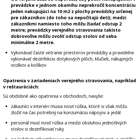
prevádzke v jednom okamihu neprekročil koncentráciu
jeden nakupujúci na 10 m2 z plochy prevádzky určenej
pre zákazníkov (do toho sa nepočítajú deti); medzi
zákazníkmi namiesto toho môžu žiadať odstup 2
metre; prevádzky verejného stravovania takisto
dobrovoľne môžu zvoliť odstup stolov od seba
minimálne 2 metre.
Vykonávať časté vetranie priestorov prevádzky a pravidelne
vykonávať dezinfekciu dotykových plôch, kľučiek, nákupných
vozíkov a košíkov
Opatrenia v zariadeniach verejného stravovania, napríklad
v reštauráciách:
Sú obdobné ako opatrenia v obchodoch, navyše:
zákazníci v interiéri musia nosiť rúška, ktoré si však môžu
zložiť na čas potrebný na konzumáciu nápojov a jedál
personál musí nosiť rúška a medzi obsluhou jednotlivých
stolov si dezinfikovať ruky