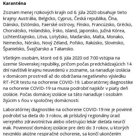
Karanténa
Zoznam menej rizikových krajín od 6. júla 2020 obsahuje tieto
krajiny: Austrália, Belgicko, Cyprus, Česká republika, Čína,
Dánsko, Estónsko, Faerské ostrovy, Fínsko, Francúzsko, Grécko,
Chorvátsko, Holandsko, Írsko, Island, Japonsko, Južná Kórea,
Lichtenštajnsko, Litva, Lotyšsko, Maďarsko, Malta, Monako,
Nemecko, Nórsko, Nový Zéland, Poľsko, Rakúsko, Slovinsko,
Španielsko, Švajčiarsko a Taliansko.
Všetkým osobám, ktoré od 6. júla 2020 od 7:00 vstúpia na
územie Slovenskej republiky, pričom počas predchádzajúcich 14
dní navštívili krajinu neuvedenú v zozname, sa nariaďuje izolácia
v domácom prostredí až do obdržania negatívneho výsledku
RT-PCR testu na ochorenie COVID-19. Laboratórnej diagnostike
na ochorenie COVID-19 sa musia podrobiť najskôr v piaty deň
izolácie. Počas domácej izolácie sa táto nariaďuje i osobám
žijúcim s ňou v spoločnej domácnosti.
Laboratórnej diagnostike na ochorenie COVID-19 nie je povinné
podrobiť sa dieťa do 3 rokov, ak príslušný regionálny úrad
verejného zdravotníctva alebo ošetrujúci lekár dieťaťa neurčí
inak. Povinnosť domácej izolácie pre deti do 3 rokov, u ktorých
nevzniklo akútne respiračné ochorenie, sa končí ukončením