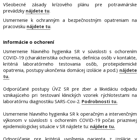
Všeobecné zásady krízového plánu pre potravinárske
prevádzky
nájdete tu
.
Usmernenie k ochranným a bezpečnostným opatreniam na
pracovisku
nájdete tu
.
Informácie o ochorení
Usmernenie hlavného hygienika SR v súvislosti s ochorením
COVID-19 (charakteristika ochorenia, definícia osôb v kontakte,
kritériá laboratórneho testovania osôb, protiepidemické
opatrenia, postupy ukončenia domácej izolácie a pod.)
nájdete
tu.
Odporúčané postupy ÚVZ SR pre zber a likvidáciu odpadu
vznikajúceho pri testovaní klinických vzoriek rýchlotestami na
laboratórnu diagnostiku SARS-Cov-2.
Podrobnosti tu.
Usmernenie hlavného hygienika SR k operačným a intervenčným
výkonom v súvislosti s ochorením COVID-19 počas priaznivej
epidemiologickej situácie v SR nájdete tu:
nájdete tu.
Odporúčanie pre kritériá uvoľnenia pacienta z izolácie v