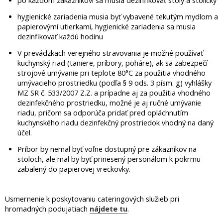
po každom zákazníkovi sa musia dezinfikovať stoly a stoličky
hygienické zariadenia musia byť vybavené tekutým mydlom a
papierovými utierkami, hygienické zariadenia sa musia
dezinfikovať každú hodinu
V prevádzkach verejného stravovania je možné používať
kuchynský riad (taniere, príbory, poháre), ak sa zabezpečí
strojové umývanie pri teplote 80°C za použitia vhodného
umývacieho prostriedku (podľa § 9 ods. 3 písm. g) vyhlášky
MZ SR č. 533/2007 Z.Z. a prípadne aj za použitia vhodného
dezinfekčného prostriedku, možné je aj ručné umývanie
riadu, pričom sa odporúča pridať pred opláchnutím
kuchynského riadu dezinfekčný prostriedok vhodný na daný
účel.
Príbor by nemal byť voľne dostupný pre zákazníkov na
stoloch, ale mal by byť prinesený personálom k pokrmu
zabalený do papierovej vreckovky.
Usmernenie k poskytovaniu cateringových služieb pri
hromadných podujatiach
nájdete tu
.