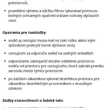
priestoroch,
pravidelnú výmenu a údržbu filtrov vykonávať pomocou
bežných ochranných opatrení vrátane ochrany dýchacích
ciest.
Opatrenia pre taxislužby:
vodiči aj cestujúci musia mať na tvári rúško alebo iným
spôsobom prekryté horné dýchacie cesty
cestujúcim sa odporúča sedieť na zadných sedadlách
odporúčame zabezpečiť vhodné oddelenie priestorov
vodiča od priestoru pre cestujúceho, ktoré zabráni prieniku
aerosólu medzi týmito priestormi
po každom zákazníkovi vykonať dezinfekciu priestoru pre
zákazníkov dezinfekčným prostriedkom s virucídnym
účinkom
Služby starostlivosti o ľudské telo: