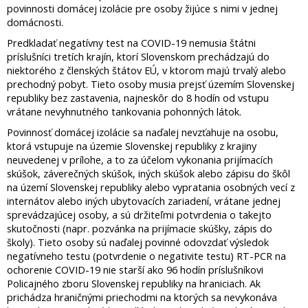
povinnosti domácej izolácie pre osoby žijúce s nimi v jednej
domácnosti.
Predkladať negatívny test na COVID-19 nemusia štátni
príslušníci tretích krajín, ktorí Slovenskom prechádzajú do
niektorého z členských štátov EÚ, v ktorom majú trvalý alebo
prechodný pobyt. Tieto osoby musia prejsť územím Slovenskej
republiky bez zastavenia, najneskôr do 8 hodín od vstupu
vrátane nevyhnutného tankovania pohonných látok.
Povinnosť domácej izolácie sa naďalej nevzťahuje na osobu,
ktorá vstupuje na územie Slovenskej republiky z krajiny
neuvedenej v prílohe, a to za účelom vykonania prijímacích
skúšok, záverečných skúšok, iných skúšok alebo zápisu do škôl
na území Slovenskej republiky alebo vypratania osobných vecí z
internátov alebo iných ubytovacích zariadení, vrátane jednej
sprevádzajúcej osoby, a sú držiteľmi potvrdenia o takejto
skutočnosti (napr. pozvánka na prijímacie skúšky, zápis do
školy). Tieto osoby sú naďalej povinné odovzdať výsledok
negatívneho testu (potvrdenie o negativite testu) RT-PCR na
ochorenie COVID-19 nie starší ako 96 hodín príslušníkovi
Policajného zboru Slovenskej republiky na hraniciach. Ak
prichádza hraničnými priechodmi na ktorých sa nevykonáva