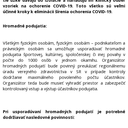
tie úzke dávajú do izolácie a nariaďujú im klinický odber
vzoriek na ochorenie COVID-19. Toto všetko sú veľmi
účinné kroky k eliminácii šírenia ochorenia COVID-19.
Hromadné podujatia:
Všetkým fyzickým osobám, fyzickým osobám – podnikateľom a
právnickým osobám sa umožňuje usporadúvať hromadné
podujatia športovej, kultúrnej, spoločenskej či inej povahy v
počte do 1000 osôb v jednom okamihu. Organizátor
hromadných podujatí bude povinný preukázať regionálnemu
úradu verejného zdravotníctva v SR v prípade kontroly
dodržanie maximálneho povoleného počtu účastníkov.
Organizátor teda bude musieť vyhradiť priestor a zabezpečiť
kontrolovaný vstup a výstup účastníkov podujatia.
Pri usporadúvaní hromadných podujatí je potrebné
dodržiavať nasledovné povinnosti: