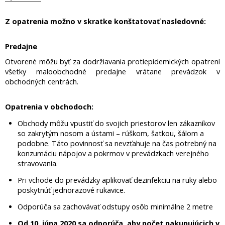
Z opatrenia možno v skratke konštatovať nasledovné:
Predajne
Otvorené môžu byť za dodržiavania protiepidemických opatrení
všetky maloobchodné predajne vrátane prevádzok v
obchodných centrách.
Opatrenia v obchodoch:
Obchody môžu vpustiť do svojich priestorov len zákazníkov
so zakrytým nosom a ústami – rúškom, šatkou, šálom a
podobne. Táto povinnosť sa nevzťahuje na čas potrebný na
konzumáciu nápojov a pokrmov v prevádzkach verejného
stravovania.
Pri vchode do prevádzky aplikovať dezinfekciu na ruky alebo
poskytnúť jednorazové rukavice.
Odporúča sa zachovávať odstupy osôb minimálne 2 metre
Od 10. júna 2020 sa odporúča, aby počet nakupujúcich v