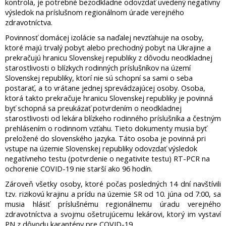
kontrola, je potrebné bezodkladne odovzdať uvedený negatívny
výsledok na príslušnom regionálnom úrade verejného
zdravotníctva.
Povinnosť domácej izolácie sa naďalej nevzťahuje na osoby,
ktoré majú trvalý pobyt alebo prechodný pobyt na Ukrajine a
prekračujú hranicu Slovenskej republiky z dôvodu neodkladnej
starostlivosti o blízkych rodinných príslušníkov na území
Slovenskej republiky, ktorí nie sú schopní sa sami o seba
postarať, a to vrátane jednej sprevádzajúcej osoby. Osoba,
ktorá takto prekračuje hranicu Slovenskej republiky je povinná
byť schopná sa preukázať potvrdením o neodkladnej
starostlivosti od lekára blízkeho rodinného príslušníka a čestným
prehlásením o rodinnom vzťahu. Tieto dokumenty musia byť
preložené do slovenského jazyka. Táto osoba je povinná pri
vstupe na územie Slovenskej republiky odovzdať výsledok
negatívneho testu (potvrdenie o negativite testu) RT-PCR na
ochorenie COVID-19 nie starší ako 96 hodín.
Zároveň všetky osoby, ktoré počas posledných 14 dní navštívili
tzv. rizikovú krajinu a prídu na územie SR od 10. júna od 7:00, sa
musia hlásiť príslušnému regionálnemu úradu verejného
zdravotníctva a svojmu ošetrujúcemu lekárovi, ktorý im vystaví
PN z dôvodu karantény pre COVID-19.