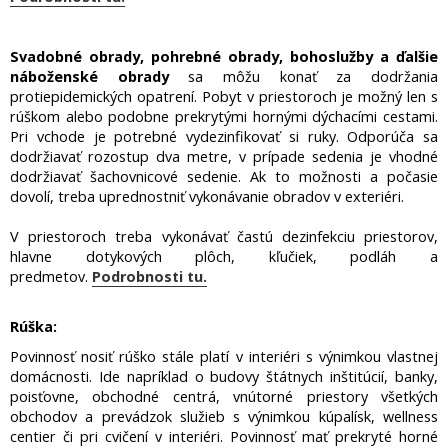
Svadobné obrady, pohrebné obrady, bohoslužby a ďalšie
náboženské obrady
sa môžu konať za dodržania
protiepidemických opatrení. Pobyt v priestoroch je možný len s
rúškom alebo podobne prekrytými hornými dýchacími cestami.
Pri vchode je potrebné vydezinfikovať si ruky. Odporúča sa
dodržiavať rozostup dva metre, v prípade sedenia je vhodné
dodržiavať šachovnicové sedenie. Ak to možnosti a počasie
dovolí, treba uprednostniť vykonávanie obradov v exteriéri.
V priestoroch treba vykonávať častú dezinfekciu priestorov,
hlavne dotykových plôch, kľučiek, podláh a
predmetov.
Podrobnosti tu.
Rúška:
Povinnosť nosiť rúško stále platí v interiéri s výnimkou vlastnej
domácnosti. Ide napríklad o budovy štátnych inštitúcií, banky,
poisťovne, obchodné centrá, vnútorné priestory všetkých
obchodov a prevádzok služieb s výnimkou kúpalísk, wellness
centier či pri cvičení v interiéri. Povinnosť mať prekryté horné