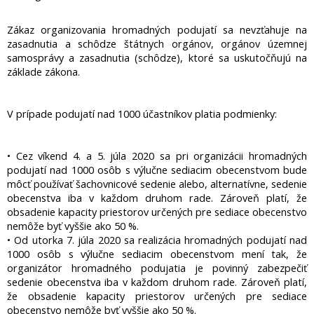
Zákaz organizovania hromadných podujatí sa nevzťahuje na
zasadnutia a schôdze štátnych orgánov, orgánov územnej
samosprávy a zasadnutia (schôdze), ktoré sa uskutočňujú na
základe zákona.
V prípade podujatí nad 1000 účastníkov platia podmienky:
• Cez víkend 4. a 5. júla 2020 sa pri organizácii hromadných
podujatí nad 1000 osôb s výlučne sediacim obecenstvom bude
môcť používať šachovnicové sedenie alebo, alternatívne, sedenie
obecenstva iba v každom druhom rade. Zároveň platí, že
obsadenie kapacity priestorov určených pre sediace obecenstvo
nemôže byť vyššie ako 50 %.
• Od utorka 7. júla 2020 sa realizácia hromadných podujatí nad
1000 osôb s výlučne sediacim obecenstvom mení tak, že
organizátor hromadného podujatia je povinný zabezpečiť
sedenie obecenstva iba v každom druhom rade. Zároveň platí,
že obsadenie kapacity priestorov určených pre sediace
obecenstvo nemôže byť vyššie ako 50 %.