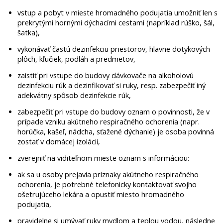
vstup a pobyt v mieste hromadného podujatia umožniť len s
prekrytými hornými dýchacími cestami (napríklad rúško, šál,
šatka),
vykonávať častú dezinfekciu priestorov, hlavne dotykových
plôch, kľučiek, podláh a predmetov,
zaistiť pri vstupe do budovy dávkovače na alkoholovú
dezinfekciu rúk a dezinfikovať si ruky, resp. zabezpečiť iný
adekvátny spôsob dezinfekcie rúk,
zabezpečiť pri vstupe do budovy oznam o povinnosti, že v
prípade vzniku akútneho respiračného ochorenia (napr.
horúčka, kašeľ, nádcha, sťažené dýchanie) je osoba povinná
zostať v domácej izolácii,
zverejniť na viditeľnom mieste oznam s informáciou:
ak sa u osoby prejavia príznaky akútneho respiračného
ochorenia, je potrebné telefonicky kontaktovať svojho
ošetrujúceho lekára a opustiť miesto hromadného
podujatia,
pravidelne si umývať ruky mydlom a teplou vodou, následne