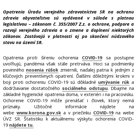
Opatrenia Úradu verejného zdravotníctva SR na ochranu
zdravia obyvateľstva sú vydávané v súlade s platnou
legislatívou – zákonom č. 355/2007 Z.z. o ochrane, podpore a
rozvoji verejného zdravia a o zmene a doplnení niektorých
zákonov. Zostávajú v platnosti aj po skončení núdzového
stavu na území SR.
Opatrenia proti šíreniu ochorenia
COVID-19
sa postupne
uvoľňujú, pandémia však stále pretrváva. Hoci sa podmienky
povinného
nosenia rúšok
zmiernili, naďalej patria k jedným z
kľúčových preventívnych opatrení. Ďalšími dôležitými krokmi v
boji proti ochoreniu COVID-19 sú dôkladné
umývanie rúk
a
dodržiavanie dostatočného
sociálneho odstupu
. Dbajme na
základné hygienické opatrenia doma, v exteriéri i na pracovisku.
Ochorenie COVID-19 môže prenášať i človek, ktorý nemá
príznaky. Užitočné informácie nájdete na
webe
www.korona.gov.sk
a v priečinku
COVID-19
na webe
ÚVZ SR. Štatistiku k aktuálnemu výskytu ochorenia COVID-
19
nájdete tu.