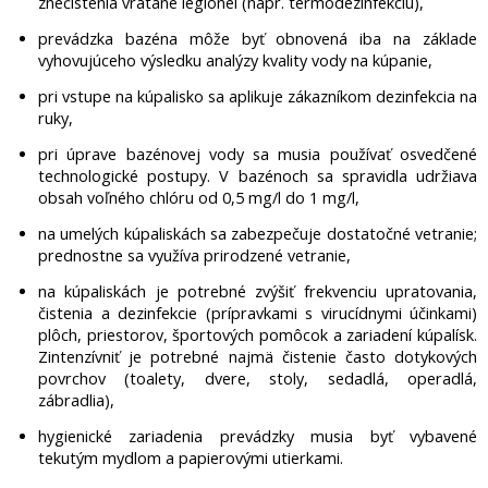
znečistenia vrátane legionel (napr. termodezinfekciu),
prevádzka bazéna môže byť obnovená iba na základe
vyhovujúceho výsledku analýzy kvality vody na kúpanie,
pri vstupe na kúpalisko sa aplikuje zákazníkom dezinfekcia na
ruky,
pri úprave bazénovej vody sa musia používať osvedčené
technologické postupy. V bazénoch sa spravidla udržiava
obsah voľného chlóru od 0,5 mg/l do 1 mg/l,
na umelých kúpaliskách sa zabezpečuje dostatočné vetranie;
prednostne sa využíva prirodzené vetranie,
na kúpaliskách je potrebné zvýšiť frekvenciu upratovania,
čistenia a dezinfekcie (prípravkami s virucídnymi účinkami)
plôch, priestorov, športových pomôcok a zariadení kúpalísk.
Zintenzívniť je potrebné najmä čistenie často dotykových
povrchov (toalety, dvere, stoly, sedadlá, operadlá,
zábradlia),
hygienické zariadenia prevádzky musia byť vybavené
tekutým mydlom a papierovými utierkami.