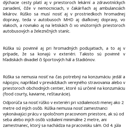
dýchacie cesty platí aj v priestoroch lekární a zdravotníckych
zariadení, čiže v nemocniciach, v čakárňach aj ambulanciách
lekárov. Rúško sa musí nosiť aj v prostriedkoch hromadnej
dopravy, teda v autobusoch MHD aj diaľkovej dopravy, vo
vlakoch, a rovnako aj na letiskách či vo vnútorných priestoroch
autobusových a železničných staníc.
Rúška sú povinné aj pri hromadných podujatiach, a to aj v
prípade, že sa konajú v exteriéri. Takisto sú povinné v
hľadiskách divadiel či športových hál a štadiónov.
Rúška sa nemusia nosiť na čas potrebný na konzumáciu jedál a
nápojov, napríklad v prevádzkach verejného stravovania alebo v
priestoroch obchodných centier, ktoré sú určené na konzumáciu
(food courty, kaviarne, reštaurácie).
Odporúča sa nosiť rúško v exteriéri pri vzdialenosti menej ako 2
metre od iných osôb. Rúška nemusia nosiť zamestnanci
vykonávajúci prácu v spoločnom pracovnom priestore, ak sú od
seba alebo iných osôb vzdialení minimálne 2 metre, ani
zamestnanec, ktorý sa nachádza na pracovisku sám. Od 4. júla