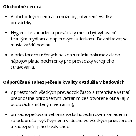
Obchodné centrá
V obchodných centrách môžu byť otvorené všetky
prevádzky.
Hygienické zariadenia prevádzky musia byť vybavené
tekutým mydlom a papierovými utierkami. Dezinfikovať sa
musia každú hodinu.
V priestoroch určených na konzumáciu pokrmov alebo
nápojov platia podmienky pre prevádzky verejného
stravovania.
Odporúčané zabezpečenie kvality ovzdušia v budovách
v priestoroch všetkých prevádzok často a intenzívne vetrať,
prednostne prirodzeným vetraním cez otvorené okná (aj v
budovách s núteným vetraním),
pri zabezpečovaní vetrania vzduchotechnickým zariadením
sa odporúča zvýšiť výmenu vzduchu vo všetkých priestoroch
a zabezpečiť jeho trvalý chod,