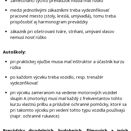
zamestnanci týchto prevádzok musia mať rúško
medzi jednotlivými zákazníkmi treba vydezinfikovať
pracovné miesto (stoly, kreslá, umývadlá), tomu treba
prispôsobiť aj harmonogram prevádzky
zákazník pri ošetrovaní tváre, strihaní, umývaní vlasov
nemusí nosiť rúško
Autoškoly:
pri praktickej výučbe musia mať inštruktor a účastník kurzu
rúška
po každom výcviku treba vozidlo, resp. trenažér
vydezinfikovať
pri výcviku zameranom na vedenie motorových vozidiel
skupín A (motorky) musí mať každý z frekventantov tohto
kurzu vlastnú prilbu a príslušné ochranné pomôcky, ktoré sa
pri takomto výcviku pri vedení tohto typu vozidla používajú
(napr. ochranné rukavice)
Prevádzky divadelných, hudobných, filmových a iných