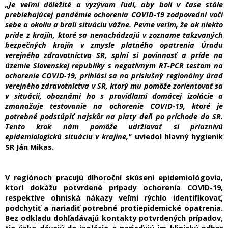
„Je veľmi dôležité a vyzývam ľudí, aby boli v čase stále
prebiehajúcej pandémie ochorenia COVID-19 zodpovední voči
sebe a okoliu a brali situáciu vážne. Pevne verím, že ak niekto
príde z krajín, ktoré sa nenachádzajú v zozname takzvaných
bezpečných krajín v zmysle platného opatrenia Úradu
verejného zdravotníctva SR, splní si povinnosť a príde na
územie Slovenskej republiky s negatívnym RT-PCR testom na
ochorenie COVID-19, prihlási sa na príslušný regionálny úrad
verejného zdravotníctva v SR, ktorý mu pomôže zorientovať sa
v situácii, oboznámi ho s pravidlami domácej izolácie a
zmanažuje testovanie na ochorenie COVID-19, ktoré je
potrebné podstúpiť najskôr na piaty deň po príchode do SR.
Tento krok nám pomôže udržiavať si priaznivú
epidemiologickú situáciu v krajine,"
uviedol hlavný hygienik
SR Ján Mikas.
V regiónoch pracujú dlhoroční skúsení epidemiológovia,
ktorí dokážu potvrdené prípady ochorenia COVID-19,
respektíve ohniská nákazy veľmi rýchlo identifikovať,
podchytiť a nariadiť potrebné protiepidemické opatrenia.
Bez odkladu dohľadávajú kontakty potvrdených prípadov,