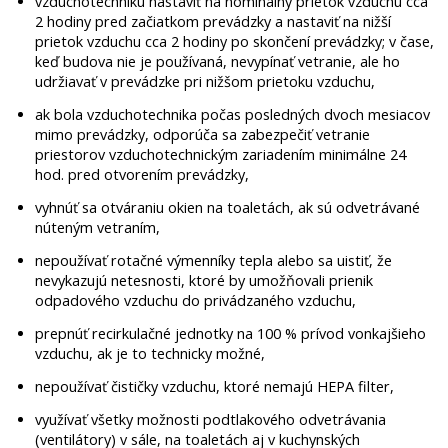
vzduchotechniku nastaviť na nominálny prietok vzduchu cca
2 hodiny pred začiatkom prevádzky a nastaviť na nižší
prietok vzduchu cca 2 hodiny po skončení prevádzky; v čase,
keď budova nie je používaná, nevypínať vetranie, ale ho
udržiavať v prevádzke pri nižšom prietoku vzduchu,
ak bola vzduchotechnika počas posledných dvoch mesiacov
mimo prevádzky, odporúča sa zabezpečiť vetranie
priestorov vzduchotechnickým zariadením minimálne 24
hod. pred otvorením prevádzky,
vyhnúť sa otváraniu okien na toaletách, ak sú odvetrávané
núteným vetraním,
nepoužívať rotačné výmenníky tepla alebo sa uistiť, že
nevykazujú netesnosti, ktoré by umožňovali prienik
odpadového vzduchu do privádzaného vzduchu,
prepnúť recirkulačné jednotky na 100 % prívod vonkajšieho
vzduchu, ak je to technicky možné,
nepoužívať čističky vzduchu, ktoré nemajú HEPA filter,
využívať všetky možnosti podtlakového odvetrávania
(ventilátory) v sále, na toaletách aj v kuchynských