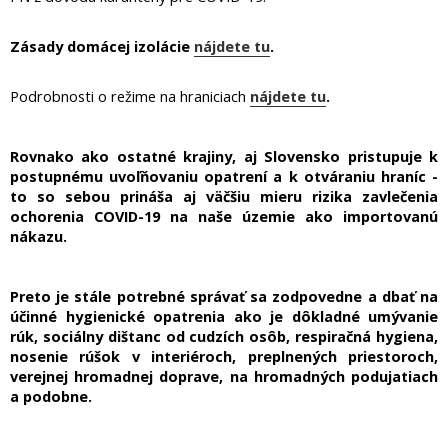
Zásady domácej izolácie
nájdete tu
.
Podrobnosti o režime na hraniciach
nájdete tu
.
Rovnako ako ostatné krajiny, aj Slovensko pristupuje k
postupnému uvoľňovaniu opatrení a k otváraniu hraníc -
to so sebou prináša aj väčšiu mieru rizika zavlečenia
ochorenia COVID-19 na naše územie ako importovanú
nákazu.
Preto je stále potrebné správať sa zodpovedne a dbať na
účinné hygienické opatrenia ako je dôkladné umývanie
rúk, sociálny dištanc od cudzích osôb, respiračná hygiena,
nosenie rúšok v interiéroch, preplnených priestoroch,
verejnej hromadnej doprave, na hromadných podujatiach
a podobne.