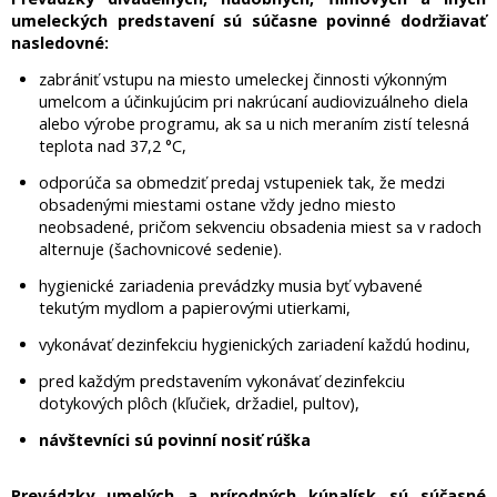
umeleckých predstavení sú súčasne povinné dodržiavať
nasledovné:
zabrániť vstupu na miesto umeleckej činnosti výkonným
umelcom a účinkujúcim pri nakrúcaní audiovizuálneho diela
alebo výrobe programu, ak sa u nich meraním zistí telesná
teplota nad 37,2 °C,
odporúča sa obmedziť predaj vstupeniek tak, že medzi
obsadenými miestami ostane vždy jedno miesto
neobsadené, pričom sekvenciu obsadenia miest sa v radoch
alternuje (šachovnicové sedenie).
hygienické zariadenia prevádzky musia byť vybavené
tekutým mydlom a papierovými utierkami,
vykonávať dezinfekciu hygienických zariadení každú hodinu,
pred každým predstavením vykonávať dezinfekciu
dotykových plôch (kľučiek, držadiel, pultov),
návštevníci sú povinní nosiť rúška
Prevádzky umelých a prírodných kúpalísk sú súčasné