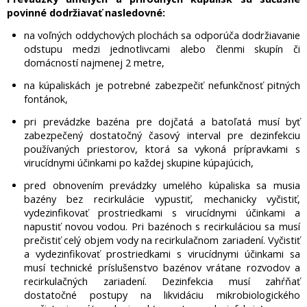
povinné dodržiavať nasledovné:
na voľných oddychových plochách sa odporúča dodržiavanie
odstupu medzi jednotlivcami alebo členmi skupín či
domácností najmenej 2 metre,
na kúpaliskách je potrebné zabezpečiť nefunkčnosť pitných
fontánok,
pri prevádzke bazéna pre dojčatá a batoľatá musí byť
zabezpečený dostatočný časový interval pre dezinfekciu
používaných priestorov, ktorá sa vykoná prípravkami s
virucídnymi účinkami po každej skupine kúpajúcich,
pred obnovením prevádzky umelého kúpaliska sa musia
bazény bez recirkulácie vypustiť, mechanicky vyčistiť,
vydezinfikovať prostriedkami s virucídnymi účinkami a
napustiť novou vodou. Pri bazénoch s recirkuláciou sa musí
prečistiť celý objem vody na recirkulačnom zariadení. Vyčistiť
a vydezinfikovať prostriedkami s virucídnymi účinkami sa
musí technické príslušenstvo bazénov vrátane rozvodov a
recirkulačných zariadení. Dezinfekcia musí zahŕňať
dostatočné postupy na likvidáciu mikrobiologického