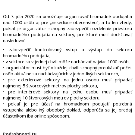
Od 7. júla 2020 sa umožňuje organizovať hromadné podujatia
nad 1000 osôb aj pre „nesediace obecenstvo", a to len vtedy,
pokiaľ je organizátor schopný zabezpečiť rozdelenie priestoru
hromadného podujatia na sektory, pre ktoré musí dodržiavať
nasledovné:
• zabezpečiť kontrolovaný vstup a výstup do sektoru
hromadného podujatia,
• v sektore sa v jednej chvíli môže nachádzať najviac 1000 osôb,
• organizátor musí byť v každej chvíli schopný preukázať počet
osôb aktuálne sa nachádzajúcich v jednotlivých sektoroch,
• pre exteriérové sektory: na jednu osobu musí pripadať
najmenej 5 štvorcových metrov plochy sektoru,
• pre interiérové sektory: na jednu osobu musí pripadať
najmenej 10 štvorcových metrov plochy sektoru,
• pokiaľ je pre účasť na hromadnom podujatí potrebná
vstupenka alebo iný obdobný doklad, odporúča sa jej predaj
účastníkom iba online spôsobom.
Podrobnosti tu.