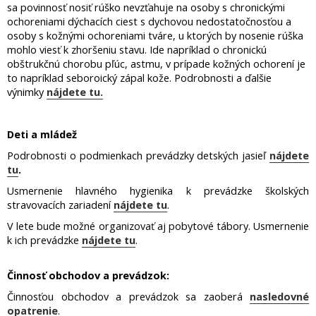
sa povinnosť nosiť rúško nevzťahuje na osoby s chronickými
ochoreniami dýchacích ciest s dychovou nedostatočnosťou a
osoby s kožnými ochoreniami tváre, u ktorých by nosenie rúška
mohlo viesť k zhoršeniu stavu. Ide napríklad o chronickú
obštrukčnú chorobu pľúc, astmu, v prípade kožných ochorení je
to napríklad seboroický zápal kože. Podrobnosti a ďalšie
výnimky
nájdete tu.
Deti a mládež
Podrobnosti o podmienkach prevádzky detských jasieľ
nájdete
tu
.
Usmernenie hlavného hygienika k prevádzke školských
stravovacích zariadení
nájdete tu
.
V lete bude možné organizovať aj pobytové tábory. Usmernenie
k ich prevádzke
nájdete tu
.
Činnosť obchodov a prevádzok:
Činnosťou obchodov a prevádzok sa zaoberá
nasledovné
opatrenie
.