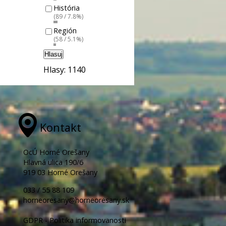
História
(89 / 7.8%)
Región
(58 / 5.1%)
Hlasuj
Hlasy: 1140
Kontakt
OcÚ Horné Orešany
Hlavná ulica 190/6
919 03 Horné Orešany
033 / 55 88 109
horneoresany@horneoresany.sk
GDPR - Politika informovanosti