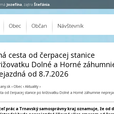
y má
Jozefína
, zajtra
Štefánia
.
Obec
Občan
Návštevník
ná cesta od čerpacej stanice
rižovatku Dolné a Horné záhumni
ejazdná od 8.7.2026
any.sk
›
Obec
›
Aktuality
›
sta od čerpacej stanice po križovatku Dolné a Horné záhumnie neprej
teľ prác a Trnavský samosprávny kraj oznamuje,
že od 