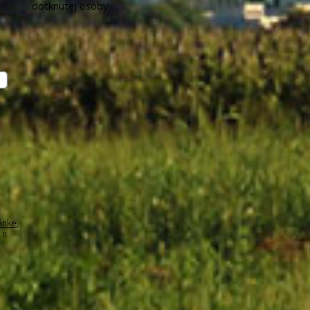
dotknutej osoby
ánke
,
.0