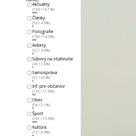
Aktuality
(184 / 16.1%)
Články
(56 / 4.9%)
Fotografie
(160 / 14.0%)
Ankety
(52 / 4.6%)
Súbory na stiahnutie
(43 / 3.8%)
Samospráva
(51 / 4.5%)
Inf. pre občanov
(135 / 11.8%)
Obec
(58 / 5.1%)
Šport
(181 / 15.9%)
Kultúra
(73 / 6.4%)