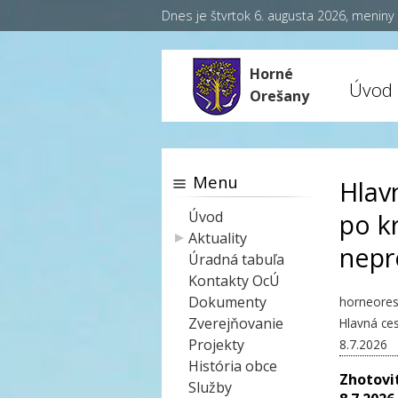
Dnes je štvrtok 6. augusta 2026, menin
Horné
Úvod
Orešany
Menu
Hlav
Úvod
po k
Aktuality
nepr
Úradná tabuľa
Kontakty OcÚ
Dokumenty
horneores
Zverejňovanie
Hlavná ce
Projekty
8.7.2026
História obce
Zhotovi
Služby