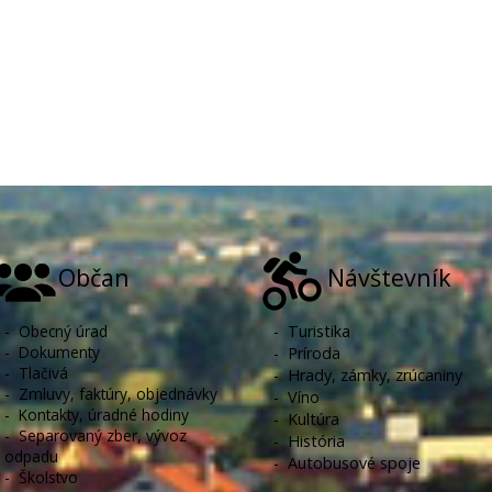
Občan
Návštevník
-
Obecný úrad
-
Turistika
-
Dokumenty
-
Príroda
-
Tlačivá
-
Hrady, zámky, zrúcaniny
-
Zmluvy, faktúry, objednávky
-
Víno
-
Kontakty, úradné hodiny
-
Kultúra
-
Separovaný zber, vývoz
-
História
odpadu
-
Autobusové spoje
-
Školstvo