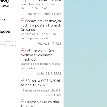
pacej
Pondelok, utorok, štvrtok,
tovania
piatok: 12:00 - 15:00,...
Rôzne
, v pondelok 14:18
edy,
Úprava prevádzkových
hodín na pošte v Horných
Orešanoch
záciou
V dňoch od 3.8. do 5.8. 2026
budú z prevádzkových...
Rôzne
, 31. 7. 7:55
. 14:08 | ocu
Určenie volebných
okrskov a volebných
miestností
Starosta obce Horné Orešany
určil v obci Horné...
Voľby
, 28. 7. 15:12
Zápisnica OZ č.4/2026
zo dňa 16.7.2026
Zápisnice zo zasadnutia OZ
,
24. 7. 14:02
Uznesenia OZ zo dňa
16.7.2026