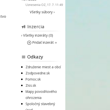
Uznesenia OZ
, 17. 7. 11:49
Všetky súbory ›
stvo
Inzercia
› Všetky inzeráty (0)
Pridať inzerát ››
Odkazy
Združenie miest a obcí
Zodpovedne.sk
Pomoc.sk
Ziss.sk
Mapy povodňového
ohrozenia
Spoločný stavebný
úrad