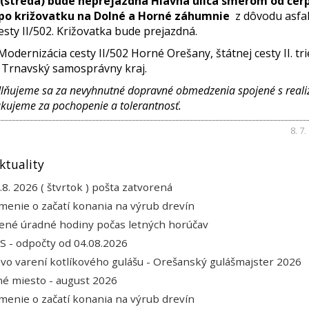
6 (streda) bude neprejazdná Hlavná ulica smerom od čer
 po križovatku na Dolné a Horné záhumnie
z dôvodu asfal
esty II/502. Križovatka bude prejazdná.
Modernizácia cesty II/502 Horné Orešany, štátnej cesty II. tri
e Trnavský samosprávny kraj.
lňujeme sa za nevyhnutné dopravné obmedzenia spojené s reali
kujeme za pochopenie a tolerantnosť.
8. 7
ktuality
.8. 2026 ( štvrtok ) pošta zatvorená
enie o začatí konania na výrub drevín
ené úradné hodiny počas letných horúčav
 - odpočty od 04.08.2026
 vo varení kotlíkového gulášu - Orešanský gulášmajster 2026
é miesto - august 2026
enie o začatí konania na výrub drevín