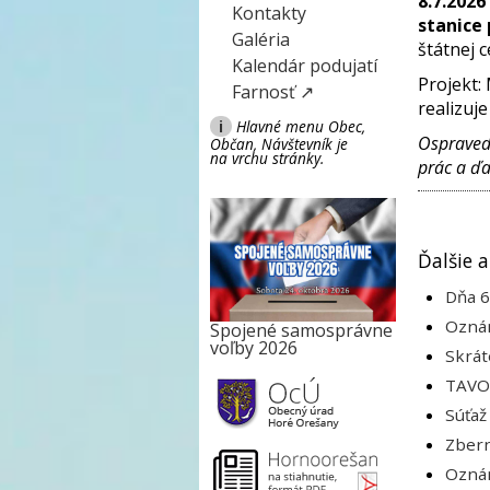
8.7.202
Kontakty
stanice
Galéria
štátnej c
Kalendár podujatí
Projekt: 
Farnosť ↗
realizuj
i
Hlavné menu Obec,
Ospraved
Občan, Návštevník je
na vrchu stránky.
prác a ďa
Ďalšie a
Dňa 6
Oznám
Spojené samosprávne
voľby 2026
Skrát
TAVOS
Súťaž
Zbern
Oznám