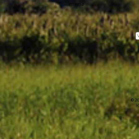
-
Inzercia
© 20
I