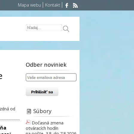
Mapa webu
Kontakt
Odber noviniek
e
azdná od
Súbory
Dočasná zmena
dňa
otváracích hodín
na pošte, 3.8. do 7.8.2026