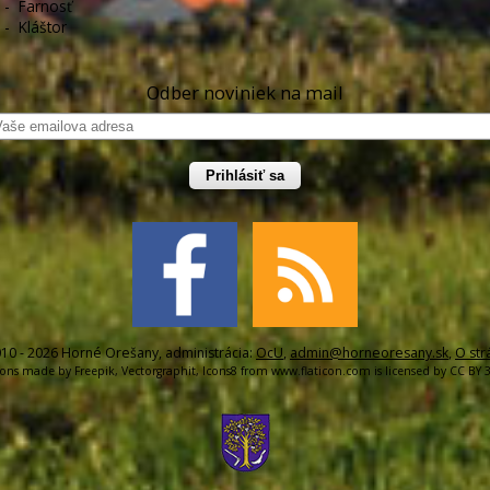
-
Farnosť
-
Kláštor
Odber noviniek na mail
Prihlásiť sa
10 - 2026 Horné Orešany, administrácia:
OcU
,
admin@horneoresany.sk
,
O str
cons made by
Freepik
,
Vectorgraphit
,
Icons8
from
www.flaticon.com
is licensed by
CC BY 3