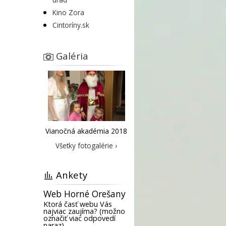
Kino Zora
Cintoríny.sk
Galéria
Vianočná akadémia 2018
Všetky fotogalérie ›
Ankety
Web Horné Orešany
Ktorá časť webu Vás
najviac zaujíma? (možno
označiť viac odpovedí
naraz)