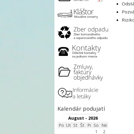
Odstá
Pozvá
Rizik
Kalendár podujatí
August - 2026
Po
Ut
St
Št
Pi
So
Ne
1
2