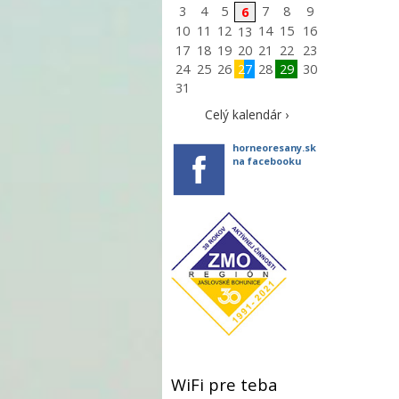
3
4
5
7
8
9
6
10
11
12
14
15
16
13
17
18
19
20
21
22
23
24
25
26
27
28
29
30
31
Celý kalendár ›
horneoresany.sk
na facebooku
WiFi pre teba