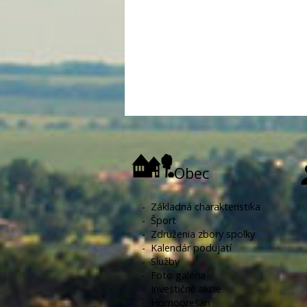
Obec
-
Základná charakteristika
-
Šport
-
Združenia zbory spolky
-
Kalendár podujatí
-
Služby
-
Foto galéria
-
Investičné akcie
-
Hornoorešan