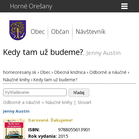
Horné Orešany
Obec
Občan
Návštevník
Kedy tam už budeme?
, Jenny Austin
horneoresany.sk
›
Obec
›
Obecná knižnica
›
Odborné a náučné
›
Náučné knihy
›
Kedy tam už budeme?
hľadaj
Odborné a náučné
››
Náučné knihy
|
Slovart
Jenny Austin
Darované. Ďakujeme!
ISBN:
9788055613901
Rok vydania:
2015