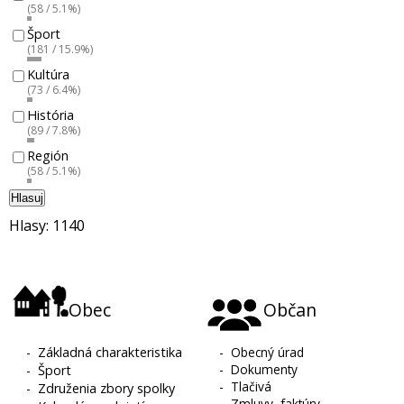
(58 / 5.1%)
Šport
(181 / 15.9%)
Kultúra
(73 / 6.4%)
História
(89 / 7.8%)
Región
(58 / 5.1%)
Hlasuj
Hlasy: 1140
Obec
Občan
-
Základná charakteristika
-
Obecný úrad
-
Dokumenty
-
Šport
-
Tlačivá
-
Združenia zbory spolky
-
Zmluvy, faktúry,