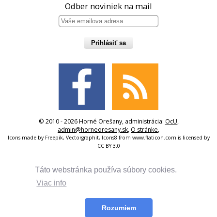
Odber noviniek na mail
Prihlásiť sa
© 2010 - 2026 Horné Orešany, administrácia:
OcU
,
admin@horneoresany.sk
,
O stránke
,
Icons made by
Freepik
,
Vectorgraphit
,
Icons8
from
www.flaticon.com
is licensed by
CC BY 3.0
Táto webstránka používa súbory cookies.
Viac info
Rozumiem