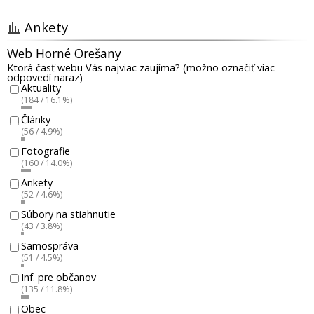
Ankety
Web Horné Orešany
Ktorá časť webu Vás najviac zaujíma? (možno označiť viac
odpovedí naraz)
Aktuality
(184 / 16.1%)
Články
(56 / 4.9%)
Fotografie
(160 / 14.0%)
Ankety
(52 / 4.6%)
Súbory na stiahnutie
(43 / 3.8%)
Samospráva
(51 / 4.5%)
Inf. pre občanov
(135 / 11.8%)
Obec