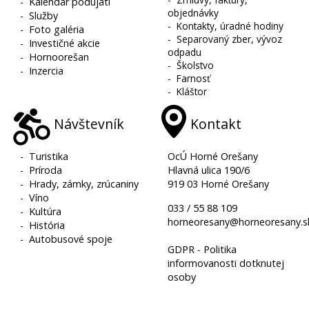
-
Kalendár podujatí
objednávky
-
Služby
-
Kontakty, úradné hodiny
-
Foto galéria
-
Separovaný zber, vývoz
-
Investičné akcie
odpadu
-
Hornoorešan
-
Školstvo
-
Inzercia
-
Farnosť
-
Kláštor
Návštevník
Kontakt
-
Turistika
OcÚ Horné Orešany
-
Príroda
Hlavná ulica 190/6
-
Hrady, zámky, zrúcaniny
919 03 Horné Orešany
-
Víno
033 / 55 88 109
-
Kultúra
horneoresany@horneoresany.s
-
História
-
Autobusové spoje
GDPR - Politika
informovanosti dotknutej
osoby