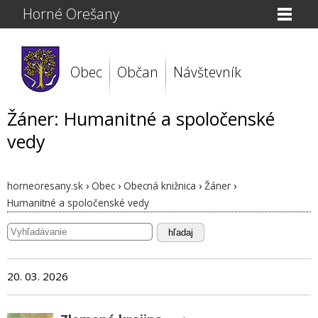
Horné Orešany
Obec
Občan
Návštevník
Žáner: Humanitné a spoločenské
vedy
horneoresany.sk
›
Obec
›
Obecná knižnica
›
Žáner
›
Humanitné a spoločenské vedy
hľadaj
20. 03. 2026