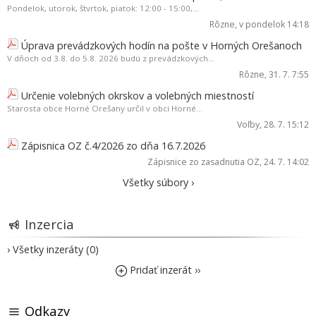
Pondelok, utorok, štvrtok, piatok: 12:00 - 15:00,...
Rôzne
, v pondelok 14:18
Úprava prevádzkových hodín na pošte v Horných Orešanoch
V dňoch od 3.8. do 5.8. 2026 budú z prevádzkových...
Rôzne
, 31. 7. 7:55
Určenie volebných okrskov a volebných miestností
Starosta obce Horné Orešany určil v obci Horné...
Voľby
, 28. 7. 15:12
Zápisnica OZ č.4/2026 zo dňa 16.7.2026
Zápisnice zo zasadnutia OZ
, 24. 7. 14:02
Všetky súbory ›
Inzercia
› Všetky inzeráty (0)
Pridať inzerát ››
Odkazy