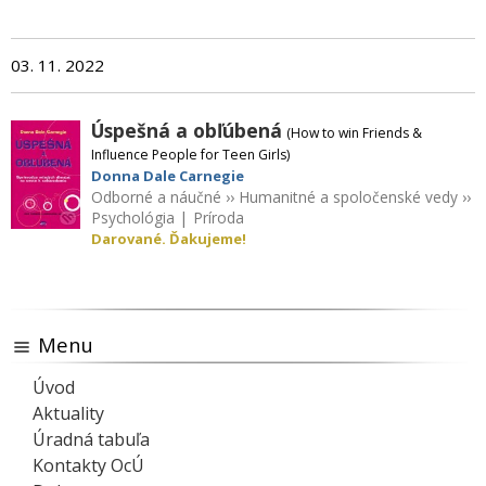
03. 11. 2022
Úspešná a obľúbená
(How to win Friends &
Influence People for Teen Girls)
Donna Dale Carnegie
Odborné a náučné
››
Humanitné a spoločenské vedy
››
Psychológia
|
Príroda
Darované. Ďakujeme!
Menu
Úvod
Aktuality
Úradná tabuľa
Kontakty OcÚ