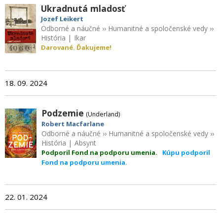
Ukradnutá mladosť
Jozef Leikert
Odborné a náučné
››
Humanitné a spoločenské vedy
››
História
|
Ikar
Darované. Ďakujeme!
18. 09. 2024
Podzemie
(Underland)
Robert Macfarlane
Odborné a náučné
››
Humanitné a spoločenské vedy
››
História
|
Absynt
Podporil Fond na podporu umenia.
Kúpu podporil
Fond na podporu umenia.
22. 01. 2024