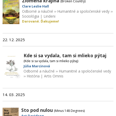
Zlomená krajina
(Broken Country)
Clare Leslie Hall
Odborné a náučné
››
Humanitné a spoločenské vedy
››
Sociológia
|
Lindeni
Darované. Ďakujeme!
22. 12. 2025
Kde si sa vydala, tam si mlieko pýtaj
(Kde si sa vydala, tam si mlieko pýtaj)
Júlia Marcinová
Odborné a náučné
››
Humanitné a spoločenské vedy
››
História
|
Artis Omnis
14. 03. 2025
Sto pod nulou
(Minus 148 Degrees)
Art Davidson