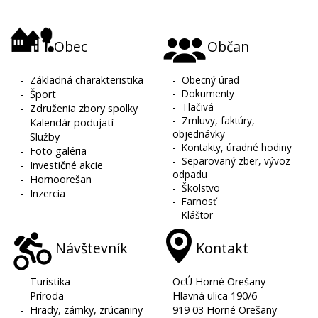
Obec
Občan
-
Základná charakteristika
-
Obecný úrad
-
Dokumenty
-
Šport
-
Tlačivá
-
Združenia zbory spolky
-
Zmluvy, faktúry,
-
Kalendár podujatí
objednávky
-
Služby
-
Kontakty, úradné hodiny
-
Foto galéria
-
Separovaný zber, vývoz
-
Investičné akcie
odpadu
-
Hornoorešan
-
Školstvo
-
Inzercia
-
Farnosť
-
Kláštor
Návštevník
Kontakt
-
Turistika
OcÚ Horné Orešany
-
Príroda
Hlavná ulica 190/6
-
Hrady, zámky, zrúcaniny
919 03 Horné Orešany