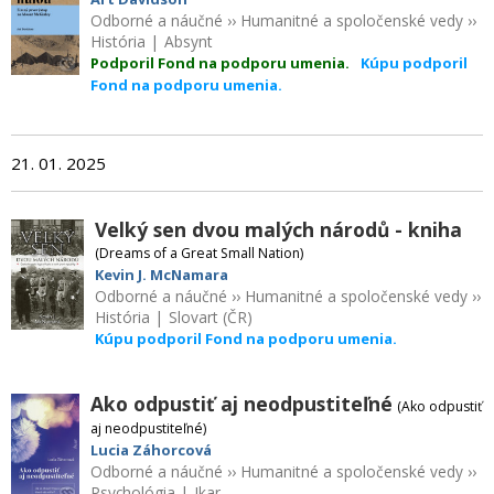
Odborné a náučné
››
Humanitné a spoločenské vedy
››
História
|
Absynt
Podporil Fond na podporu umenia.
Kúpu podporil
Fond na podporu umenia.
21. 01. 2025
Velký sen dvou malých národů - kniha
(Dreams of a Great Small Nation)
Kevin J. McNamara
Odborné a náučné
››
Humanitné a spoločenské vedy
››
História
|
Slovart (ČR)
Kúpu podporil Fond na podporu umenia.
Ako odpustiť aj neodpustiteľné
(Ako odpustiť
aj neodpustiteľné)
Lucia Záhorcová
Odborné a náučné
››
Humanitné a spoločenské vedy
››
Psychológia
|
Ikar