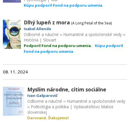
Kúpu podporil Fond na podporu umenia.
Dlhý lupeň z mora
(A Long Petal of the Sea)
Isabel Allende
Odborné a náučné
››
Humanitné a spoločenské vedy
››
História
|
Slovart
Podporil Fond na podporu umenia.
Kúpu podporil
Fond na podporu umenia.
08. 11. 2024
Myslím národne, cítim sociálne
Ivan Gašparovič
Odborné a náučné
››
Humanitné a spoločenské vedy
››
Politológia a politika
|
Vydavateľstvo Matice
slovenskej
Darované. Ďakujeme!