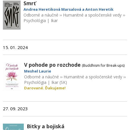
Smrť
Andrea Heretiková Marsalová a Anton Heretik
Odborné a náučné
››
Humanitné a spoločenské vedy
››
Psychológia
|
Ikar
15. 01. 2024
V pohode po rozchode
(Buddhism for Break-ups)
Meshel Laurie
Odborné a náučné
››
Humanitné a spoločenské vedy
››
Psychológia
|
Ikar (SK)
Darované. Ďakujeme!
27. 09. 2023
Bitky a bojiská