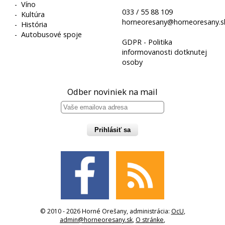
-
Víno
033 / 55 88 109
-
Kultúra
horneoresany@horneoresany.s
-
História
-
Autobusové spoje
GDPR - Politika
informovanosti dotknutej
osoby
Odber noviniek na mail
Prihlásiť sa
© 2010 - 2026 Horné Orešany, administrácia:
OcU
,
admin@horneoresany.sk
,
O stránke
,