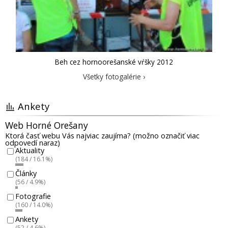
Beh cez hornoorešanské vŕšky 2012
Všetky fotogalérie ›
Ankety
Web Horné Orešany
Ktorá časť webu Vás najviac zaujíma? (možno označiť viac
odpovedí naraz)
Aktuality
(184 / 16.1%)
Články
(56 / 4.9%)
Fotografie
(160 / 14.0%)
Ankety
(52 / 4.6%)