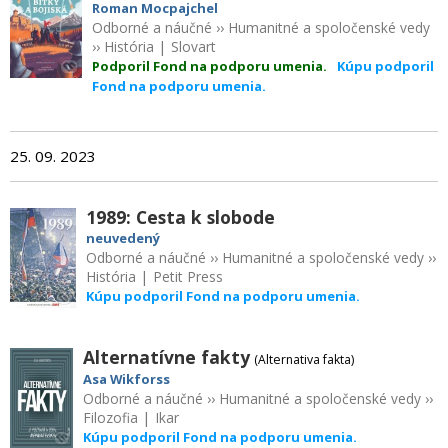
Roman Mocpajchel
Odborné a náučné
››
Humanitné a spoločenské vedy
››
História
|
Slovart
Podporil Fond na podporu umenia.
Kúpu podporil
Fond na podporu umenia.
25. 09. 2023
1989: Cesta k slobode
neuvedený
Odborné a náučné
››
Humanitné a spoločenské vedy
››
História
|
Petit Press
Kúpu podporil Fond na podporu umenia.
Alternatívne fakty
(Alternativa fakta)
Asa Wikforss
Odborné a náučné
››
Humanitné a spoločenské vedy
››
Filozofia
|
Ikar
Kúpu podporil Fond na podporu umenia.