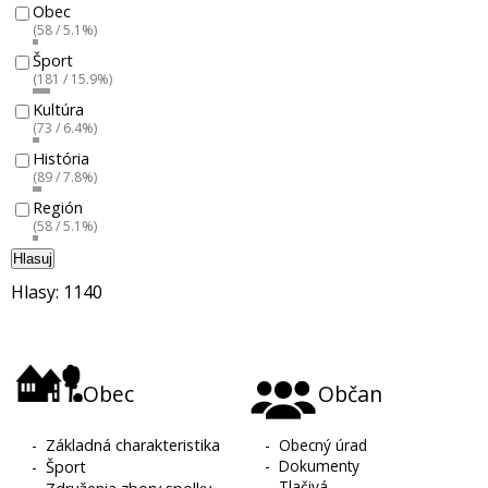
Obec
(58 / 5.1%)
Šport
(181 / 15.9%)
Kultúra
(73 / 6.4%)
História
(89 / 7.8%)
Región
(58 / 5.1%)
Hlasuj
Hlasy: 1140
Obec
Občan
-
Základná charakteristika
-
Obecný úrad
-
Dokumenty
-
Šport
-
Tlačivá