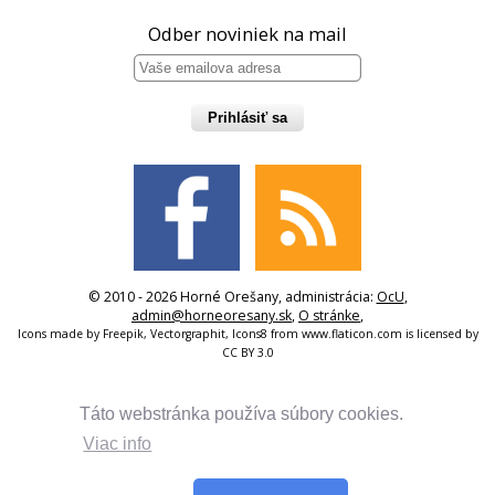
Odber noviniek na mail
Prihlásiť sa
© 2010 - 2026 Horné Orešany, administrácia:
OcU
,
admin@horneoresany.sk
,
O stránke
,
Icons made by
Freepik
,
Vectorgraphit
,
Icons8
from
www.flaticon.com
is licensed by
CC BY 3.0
Táto webstránka používa súbory cookies.
Viac info