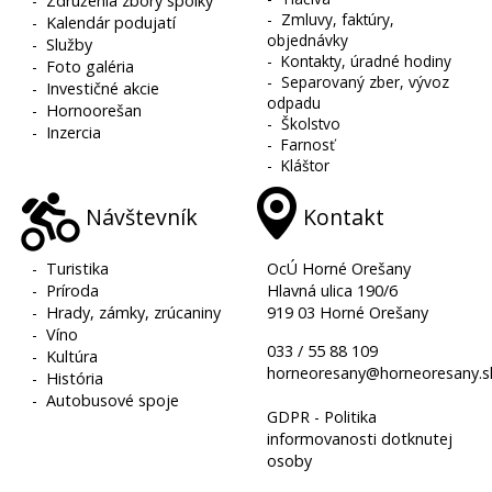
-
Združenia zbory spolky
-
Zmluvy, faktúry,
-
Kalendár podujatí
objednávky
-
Služby
-
Kontakty, úradné hodiny
-
Foto galéria
-
Separovaný zber, vývoz
-
Investičné akcie
odpadu
-
Hornoorešan
-
Školstvo
-
Inzercia
-
Farnosť
-
Kláštor
Návštevník
Kontakt
-
Turistika
OcÚ Horné Orešany
-
Príroda
Hlavná ulica 190/6
-
Hrady, zámky, zrúcaniny
919 03 Horné Orešany
-
Víno
033 / 55 88 109
-
Kultúra
horneoresany@horneoresany.s
-
História
-
Autobusové spoje
GDPR - Politika
informovanosti dotknutej
osoby