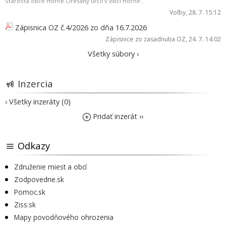
Starosta obce Horné Orešany určil v obci Horné...
Voľby
, 28. 7. 15:12
Zápisnica OZ č.4/2026 zo dňa 16.7.2026
Zápisnice zo zasadnutia OZ
, 24. 7. 14:02
Všetky súbory ›
Inzercia
› Všetky inzeráty (0)
Pridať inzerát ››
Odkazy
Združenie miest a obcí
Zodpovedne.sk
Pomoc.sk
Ziss.sk
Mapy povodňového ohrozenia