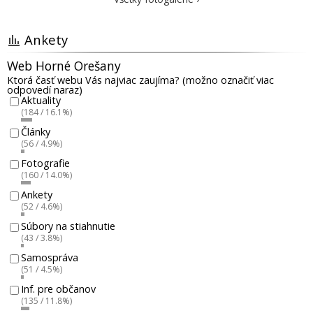
Ankety
Web Horné Orešany
Ktorá časť webu Vás najviac zaujíma? (možno označiť viac
odpovedí naraz)
Aktuality
(184 / 16.1%)
Články
(56 / 4.9%)
Fotografie
(160 / 14.0%)
Ankety
(52 / 4.6%)
Súbory na stiahnutie
(43 / 3.8%)
Samospráva
(51 / 4.5%)
Inf. pre občanov
(135 / 11.8%)