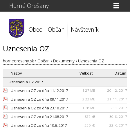
Horné Orešany
Obec
Občan
Návštevník
Uznesenia OZ
horneoresany.sk
›
Občan
›
Dokumenty
›
Uznesenia OZ
Názov
Veľkosť
Dátum
Uznesenia OZ 2017
Uznesenia OZ zo dňa 11.12.2017
1.27 MB
20. 12. 2017
Uznesenia OZ zo dňa 09.11.2017
2.22 MB
21. 11. 2017
Uznesenia OZ zo dňa 23.10.2017
1.38 MB
6. 11. 2017
Uznesenia OZ zo dňa 21.08.2017
627 kB
30. 8. 2017
Uznesenia OZ zo dňa 13.6. 2017
336 kB
22. 6. 2017