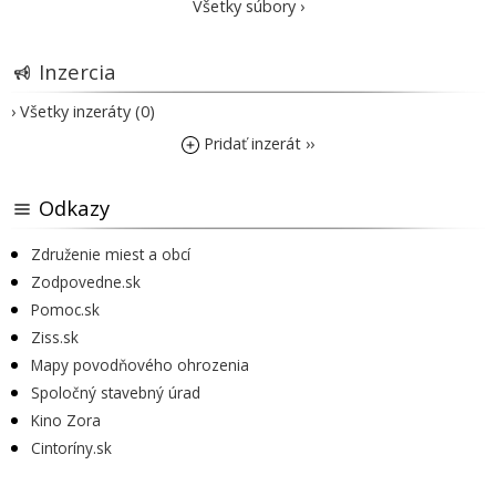
Všetky súbory ›
Inzercia
› Všetky inzeráty (0)
Pridať inzerát ››
Odkazy
Združenie miest a obcí
Zodpovedne.sk
Pomoc.sk
Ziss.sk
Mapy povodňového ohrozenia
Spoločný stavebný úrad
Kino Zora
Cintoríny.sk