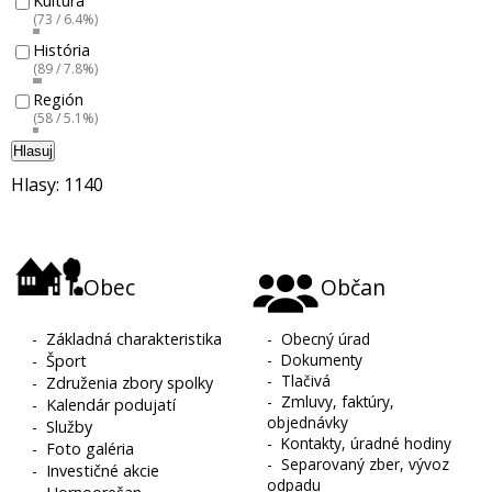
Kultúra
(73 / 6.4%)
História
(89 / 7.8%)
Región
(58 / 5.1%)
Hlasuj
Hlasy: 1140
Obec
Občan
-
Základná charakteristika
-
Obecný úrad
-
Dokumenty
-
Šport
-
Tlačivá
-
Združenia zbory spolky
-
Zmluvy, faktúry,
-
Kalendár podujatí
objednávky
-
Služby
-
Kontakty, úradné hodiny
-
Foto galéria
-
Separovaný zber, vývoz
-
Investičné akcie
odpadu