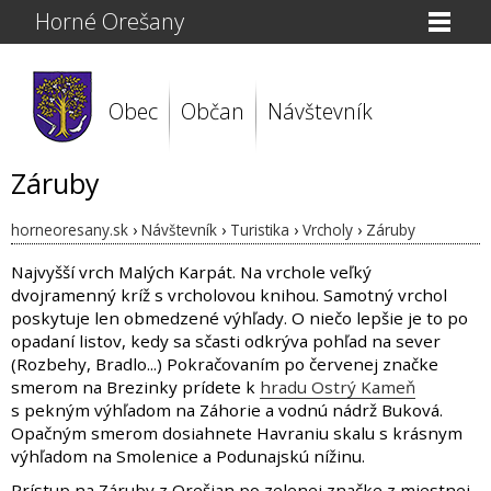
Horné Orešany
Obec
Občan
Návštevník
Záruby
horneoresany.sk
›
Návštevník
›
Turistika
›
Vrcholy
›
Záruby
Najvyšší vrch Malých Karpát. Na vrchole veľký
dvojramenný kríž s vrcholovou knihou. Samotný vrchol
poskytuje len obmedzené výhľady. O niečo lepšie je to po
opadaní listov, kedy sa sčasti odkrýva pohľad na sever
(Rozbehy, Bradlo...) Pokračovaním po červenej značke
smerom na Brezinky prídete k
hradu Ostrý Kameň
s pekným výhľadom na Záhorie a vodnú nádrž Buková.
Opačným smerom dosiahnete Havraniu skalu s krásnym
výhľadom na Smolenice a Podunajskú nížinu.
Prístup na Záruby z Orešian po zelenej značke z miestnej