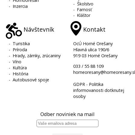
-
Hornoorešan
-
Školstvo
-
Inzercia
-
Farnosť
-
Kláštor
Návštevník
Kontakt
-
Turistika
OcÚ Horné Orešany
-
Príroda
Hlavná ulica 190/6
-
Hrady, zámky, zrúcaniny
919 03 Horné Orešany
-
Víno
033 / 55 88 109
-
Kultúra
horneoresany@horneoresany.s
-
História
-
Autobusové spoje
GDPR - Politika
informovanosti dotknutej
osoby
Odber noviniek na mail