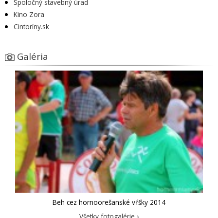
Spoločný stavebný úrad
Kino Zora
Cintoríny.sk
Galéria
Beh cez hornoorešanské vŕšky 2014
Všetky fotogalérie ›