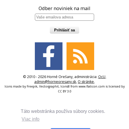
Odber noviniek na mail
Prihlásiť sa
© 2010 - 2026 Horné Orešany, administrácia:
OcU
,
admin@horneoresany.sk
,
O stránke
,
Icons made by
Freepik
,
Vectorgraphit
,
Icons8
from
www.flaticon.com
is licensed by
CC BY 3.0
Táto webstránka používa súbory cookies.
Viac info