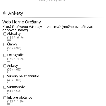
Ankety
Web Horné Orešany
Ktorá časť webu Vás najviac zaujíma? (možno označiť viac
odpovedí naraz)
Aktuality
(184 / 16.1%)
Články
(56 / 4.9%)
Fotografie
(160 / 14.0%)
Ankety
(52 / 4.6%)
Súbory na stiahnutie
(43 / 3.8%)
Samospráva
(51 / 4.5%)
Inf. pre občanov
(135 / 11.8%)