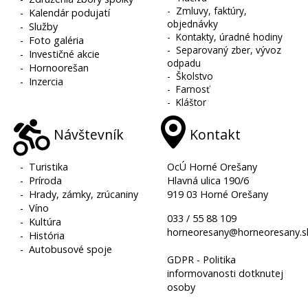
-
Zmluvy, faktúry,
-
Kalendár podujatí
objednávky
-
Služby
-
Kontakty, úradné hodiny
-
Foto galéria
-
Separovaný zber, vývoz
-
Investičné akcie
odpadu
-
Hornoorešan
-
Školstvo
-
Inzercia
-
Farnosť
-
Kláštor
Návštevník
Kontakt
-
Turistika
OcÚ Horné Orešany
-
Príroda
Hlavná ulica 190/6
-
Hrady, zámky, zrúcaniny
919 03 Horné Orešany
-
Víno
033 / 55 88 109
-
Kultúra
horneoresany@horneoresany.s
-
História
-
Autobusové spoje
GDPR - Politika
informovanosti dotknutej
osoby