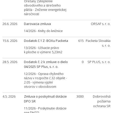
Orešany Zateplenie
obvodového a strešného
plášťa - Zníženie energetickej
náročnosti
26.6. 2026
Darovacia zmluva
ORSAF s. r. o.
14/2026 - Knihy do knižnice
15.6. 2026
Dodatok č.1 Z- BOXu Packeta
615
Packeta Slovakia
s. r. o.
13/2026 - Užívacie právo
k ploche o výmere 5,23m2
28.5. 2026
Dodatok č. 2 k zmluve o dielo
0
SP PLUS, s. r. o.
04/2025 SP Plus, s. r. o.
12/2026 - Oprava chybného
názvu v rozpočte č.32 objekt -
2.05 - výmena výplní
otvorov v obvodovom
4.5. 2026
Zmluva o poskytnutí dotácie
3000
Dobrovoľná
DPO SR
požiarna
ochrana SR
11/2026 - Poskytnutie dotácie
pre DHZO