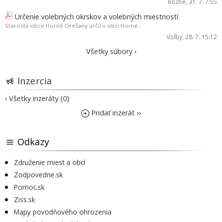
Rôzne
, 31. 7. 7:55
Určenie volebných okrskov a volebných miestností
Starosta obce Horné Orešany určil v obci Horné...
Voľby
, 28. 7. 15:12
Všetky súbory ›
Inzercia
› Všetky inzeráty (0)
Pridať inzerát ››
Odkazy
Združenie miest a obcí
Zodpovedne.sk
Pomoc.sk
Ziss.sk
Mapy povodňového ohrozenia