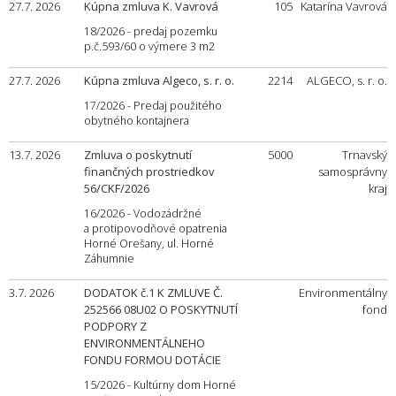
27.7. 2026
Kúpna zmluva K. Vavrová
105
Katarína Vavrová
18/2026 - predaj pozemku
p.č.593/60 o výmere 3 m2
27.7. 2026
Kúpna zmluva Algeco, s. r. o.
2214
ALGECO, s. r. o.
17/2026 - Predaj použitého
obytného kontajnera
13.7. 2026
Zmluva o poskytnutí
5000
Trnavský
finančných prostriedkov
samosprávny
56/CKF/2026
kraj
16/2026 - Vodozádržné
a protipovodňové opatrenia
Horné Orešany, ul. Horné
Záhumnie
3.7. 2026
DODATOK č.1 K ZMLUVE Č.
Environmentálny
252566 08U02 O POSKYTNUTÍ
fond
PODPORY Z
ENVIRONMENTÁLNEHO
FONDU FORMOU DOTÁCIE
15/2026 - Kultúrny dom Horné