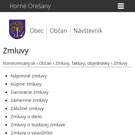
Horné Orešany
Obec
Občan
Návštevník
Zmluvy
horneoresany.sk
›
Občan
›
Zmluvy, faktúry, objednávky
›
Zmluvy
Nájomné zmluvy
Kúpne zmluvy
Darovacie zmluvy
Zámenné zmluvy
Záložné zmluvy
Zmluvy o dielo
Zmluvy o budúcej zmluve
Zmluvy o výpožičke