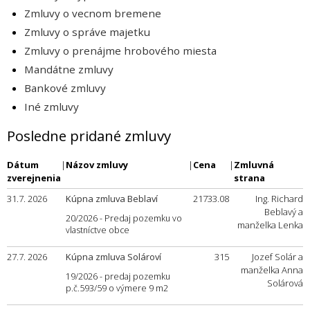
Zmluvy o vecnom bremene
Zmluvy o správe majetku
Zmluvy o prenájme hrobového miesta
Mandátne zmluvy
Bankové zmluvy
Iné zmluvy
Posledne pridané zmluvy
Dátum
|
Názov zmluvy
|
Cena
|
Zmluvná
zverejnenia
strana
31.7. 2026
Kúpna zmluva Beblaví
21733.08
Ing. Richard
Beblavý a
20/2026 - Predaj pozemku vo
manželka Lenka
vlastníctve obce
27.7. 2026
Kúpna zmluva Solároví
315
Jozef Solár a
manželka Anna
19/2026 - predaj pozemku
Solárová
p.č.593/59 o výmere 9 m2