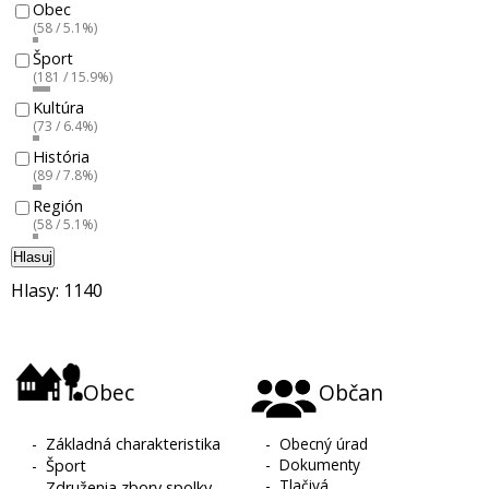
Obec
(58 / 5.1%)
Šport
(181 / 15.9%)
Kultúra
(73 / 6.4%)
História
(89 / 7.8%)
Región
(58 / 5.1%)
Hlasuj
Hlasy: 1140
Obec
Občan
-
Základná charakteristika
-
Obecný úrad
-
Dokumenty
-
Šport
-
Tlačivá
-
Združenia zbory spolky