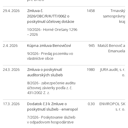
29.4. 2026
Zmluva č.
1458
Trnavský
2026/OBC/R/K/TT/0062 o
samosprávny
poskytnutí účelovej dotácie
kraj
10/2026 - Horné Orešany 1296
– 2026
2.4. 2026
Kúpna zmluva Benovičoví
945
Matúš Benovič a
Emanuela
9/2026 - Predaj pozemku vo
vlastníctve obce
24.3. 2026
Zmluva o poskytnutí
1980
JURA audit, s. r.
audítorských služieb
o.
8/2026 - zabezpečenie auditu
účtovnej závierky podľa z. č.
431/2002 Z. z.
17.3. 2026
Dodatok č.3 k Zmluve o
0.30
ENVIROPOL SK
poskytnutí služieb - enviropol
s. r. o.
7/2026 - Poskytovanie služieb
v odpadovom hospodárstve