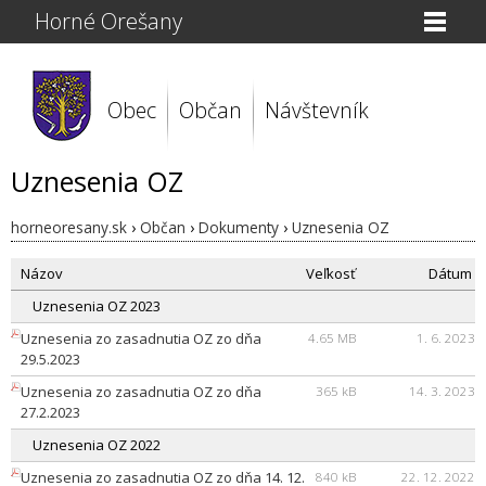
Horné Orešany
Obec
Občan
Návštevník
Uznesenia OZ
horneoresany.sk
›
Občan
›
Dokumenty
›
Uznesenia OZ
Názov
Veľkosť
Dátum
Uznesenia OZ 2023
Uznesenia zo zasadnutia OZ zo dňa
4.65 MB
1. 6. 2023
29.5.2023
Uznesenia zo zasadnutia OZ zo dňa
365 kB
14. 3. 2023
27.2.2023
Uznesenia OZ 2022
Uznesenia zo zasadnutia OZ zo dňa 14. 12.
840 kB
22. 12. 2022