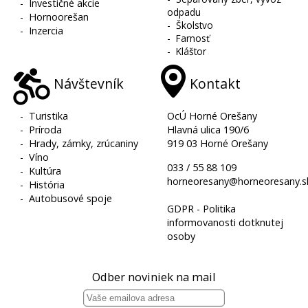
-
Investičné akcie
odpadu
-
Hornoorešan
-
Školstvo
-
Inzercia
-
Farnosť
-
Kláštor
Návštevník
Kontakt
-
Turistika
OcÚ Horné Orešany
-
Príroda
Hlavná ulica 190/6
-
Hrady, zámky, zrúcaniny
919 03 Horné Orešany
-
Víno
033 / 55 88 109
-
Kultúra
horneoresany@horneoresany.s
-
História
-
Autobusové spoje
GDPR - Politika
informovanosti dotknutej
osoby
Odber noviniek na mail