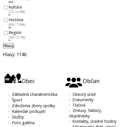
Kultúra
(73 / 6.4%)
História
(89 / 7.8%)
Región
(58 / 5.1%)
Hlasuj
Hlasy: 1140
Obec
Občan
-
Základná charakteristika
-
Obecný úrad
-
Dokumenty
-
Šport
-
Tlačivá
-
Združenia zbory spolky
-
Zmluvy, faktúry,
-
Kalendár podujatí
objednávky
-
Služby
-
Kontakty, úradné hodiny
-
Foto galéria
-
Separovaný zber, vývoz