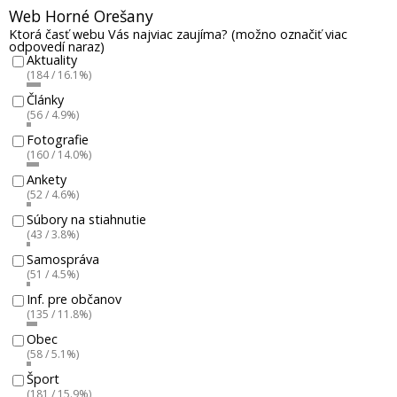
Web Horné Orešany
Ktorá časť webu Vás najviac zaujíma? (možno označiť viac
odpovedí naraz)
Aktuality
(184 / 16.1%)
Články
(56 / 4.9%)
Fotografie
(160 / 14.0%)
Ankety
(52 / 4.6%)
Súbory na stiahnutie
(43 / 3.8%)
Samospráva
(51 / 4.5%)
Inf. pre občanov
(135 / 11.8%)
Obec
(58 / 5.1%)
Šport
(181 / 15.9%)