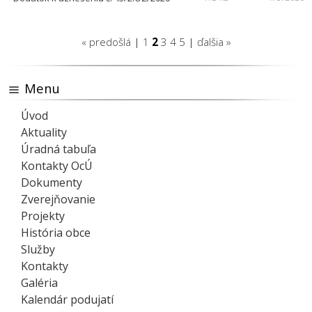
« predošlá
|
1
2
3
4
5
|
ďalšia »
Menu
Úvod
Aktuality
Úradná tabuľa
Kontakty OcÚ
Dokumenty
Zverejňovanie
Projekty
História obce
Služby
Kontakty
Galéria
Kalendár podujatí