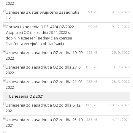
2022
Uznesenia z ustanovujúceho zasadnutia
691 kB
9. 12. 2022
OZ
Oprava Uznesenia OZ č. 47/4.OZ/2022
99 kB
9. 12. 2022
V zápisnici OZ č. 4 zo dňa 28.11.2022 sa
doplnil v uznesení siedmy člen komisie
finančnej a verejného obstarávania
Uznesenia zo zasadnutia OZ zo dňa 19. 09.
455 kB
29. 9. 2022
2022
Uznesenia zo zasadnutia OZ zo dňa 27. 6.
835 kB
6. 7. 2022
2022
Uznesenia zo zasadnutia OZ zo dňa 21. 03.
788 kB
28. 3. 2022
2022
Uznesenia OZ 2021
Uznesenia zo zasadnutia OZ zo dňa 6. 12.
809 kB
13. 12. 2021
2021
Uznesenia zo zasadnutia OZ zo dňa 25. 10.
283 kB
4. 11. 2021
2021