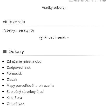
Uznesenia OZ
, 17. 7. 11:49
Všetky súbory ›
Inzercia
› Všetky inzeráty (0)
Pridať inzerát ››
Odkazy
Združenie miest a obcí
Zodpovedne.sk
Pomoc.sk
Ziss.sk
Mapy povodňového ohrozenia
Spoločný stavebný úrad
Kino Zora
Cintoríny.sk