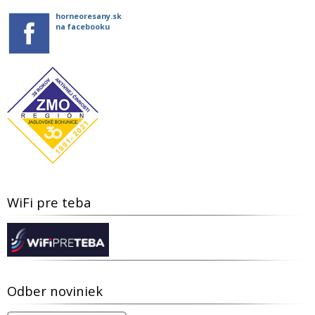
horneoresany.sk
na facebooku
WiFi pre teba
Odber noviniek